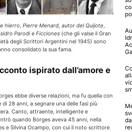
so
co
po
e hierro
,
Pierre Menard, autor del Quijote
,
Au
sidro Parodi
e
Ficciones
(che gli valse il Gran
Id
età degli Scrittori Argentini nel 1945) sono
Ac
 hanno consolidato la sua fama.
Ga
Co
acconto ispirato dall’amore e
al
vi
sm
Borges ebbe diverse relazioni, ma fu quella con
 di 28 anni, a segnare una delle fasi più
Me
iera. Canto, attraente, intelligente e
sv
ontrò quando Borges aveva 45 anni, nella
da
re
s e Silvina Ocampo, con cui il noto scrittore