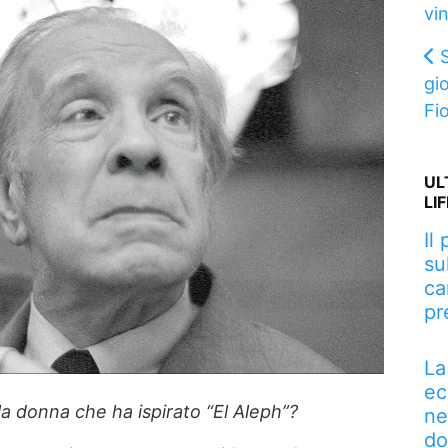
vi
gi
Fi
UL
LI
Il
su
ca
pr
La
ec
la donna che ha ispirato “El Aleph”?
ne
do