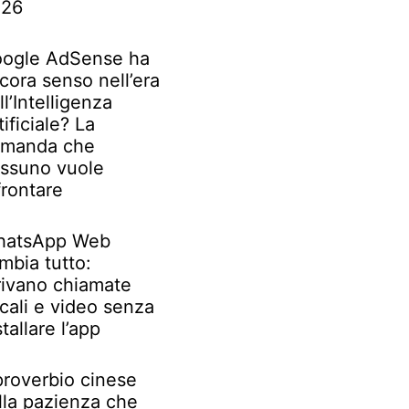
026
ogle AdSense ha
cora senso nell’era
ll’Intelligenza
tificiale? La
manda che
ssuno vuole
frontare
atsApp Web
mbia tutto:
rivano chiamate
cali e video senza
stallare l’app
 proverbio cinese
lla pazienza che