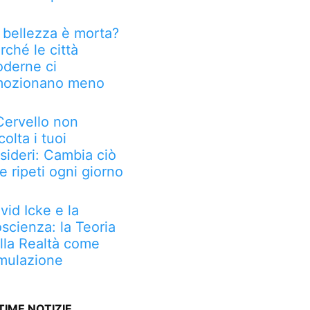
 bellezza è morta?
rché le città
derne ci
ozionano meno
 Cervello non
colta i tuoi
sideri: Cambia ciò
e ripeti ogni giorno
vid Icke e la
scienza: la Teoria
lla Realtà come
mulazione
TIME NOTIZIE