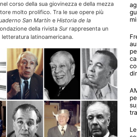
nel corso della sua giovinezza e della mezza
ag
gu
ore molto prolifico. Tra le sue opere più
mi
uaderno San Martín
e
Historia de la
fondazione della rivista
Sur
rappresenta un
Fr
a letteratura latinoamericana.
au
pe
ca
co
di
AM
pe
su
tr
Le