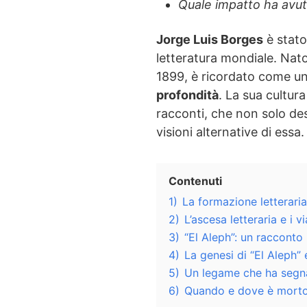
Quale impatto ha avuto
Jorge Luis Borges
è stato 
letteratura mondiale. Nato
1899, è ricordato come u
profondità
. La sua cultur
racconti, che non solo d
visioni alternative di essa.
Contenuti
1)
La formazione letterari
2)
L’ascesa letteraria e i v
3)
“El Aleph”: un racconto 
4)
La genesi di “El Aleph” 
5)
Un legame che ha segnat
6)
Quando e dove è morto