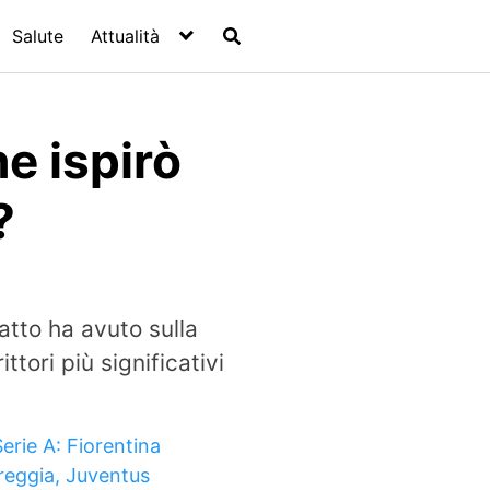
Salute
Attualità
e ispirò
?
atto ha avuto sulla
tori più significativi
erie A: Fiorentina
reggia, Juventus