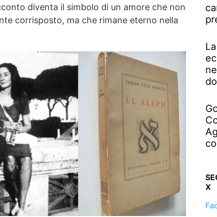
ca
acconto diventa il simbolo di un amore che non
pr
te corrisposto, ma che rimane eterno nella
La
ec
ne
do
Go
Co
Ag
co
SE
X
Fa