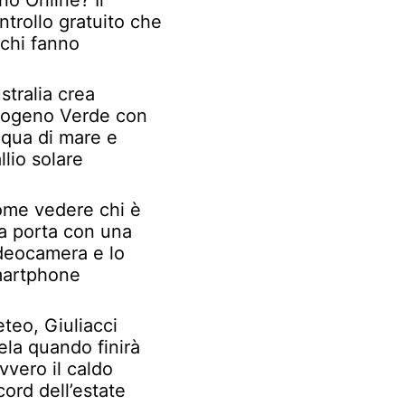
no Online? Il
ntrollo gratuito che
chi fanno
stralia crea
rogeno Verde con
qua di mare e
llio solare
me vedere chi è
la porta con una
deocamera e lo
artphone
teo, Giuliacci
ela quando finirà
vvero il caldo
cord dell’estate