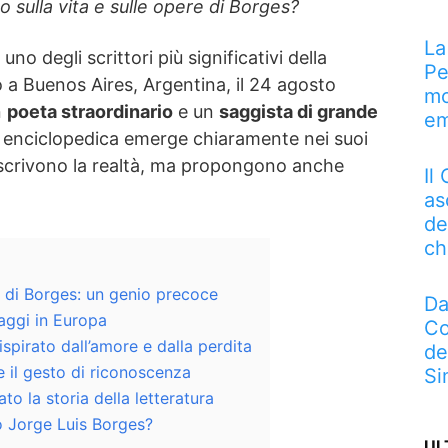
 sulla vita e sulle opere di Borges?
La
uno degli scrittori più significativi della
Pe
 a Buenos Aires, Argentina, il 24 agosto
mo
n
poeta straordinario
e un
saggista di grande
em
a enciclopedica emerge chiaramente nei suoi
escrivono la realtà, ma propongono anche
Il
as
de
ch
a di Borges: un genio precoce
Da
iaggi in Europa
Co
ispirato dall’amore e dalla perdita
de
e il gesto di riconoscenza
Si
o la storia della letteratura
 Jorge Luis Borges?
UL