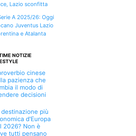
nce, Lazio sconfitta
Serie A 2025/26: Oggi
ocano Juventus Lazio
orentina e Atalanta
TIME NOTIZIE
FESTYLE
 proverbio cinese
lla pazienza che
mbia il modo di
endere decisioni
 destinazione più
onomica d'Europa
l 2026? Non è
ve tutti pensano