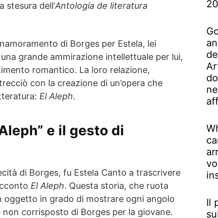
2
 stesura dell’
Antología de literatura
Go
an
namoramento di Borges per Estela, lei
de
una grande ammirazione intellettuale per lui,
Ar
imento romantico. La loro relazione,
do
trecciò con la creazione di un’opera che
ne
etteratura:
El Aleph
.
af
Aleph” e il gesto di
Wh
ca
ar
vo
cità di Borges, fu Estela Canto a trascrivere
in
 racconto
El Aleph
. Questa storia, che ruota
un oggetto in grado di mostrare ogni angolo
Il
e non corrisposto di Borges per la giovane.
su