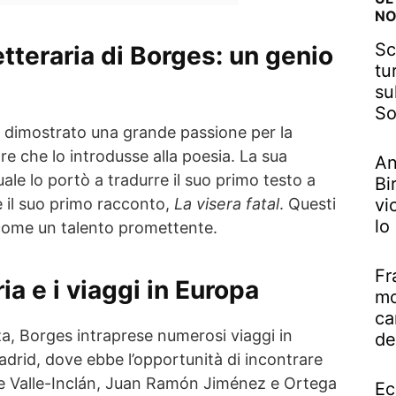
NO
Sc
tteraria di Borges: un genio
tu
su
So
 dimostrato una grande passione per la
re che lo introdusse alla poesia. La sua
An
uale lo portò a tradurre il suo primo testo a
Bi
re il suo primo racconto,
La visera fatal
. Questi
vi
lo
come un talento promettente.
Fr
ia e i viaggi in Europa
mo
ca
a, Borges intraprese numerosi viaggi in
de
drid, dove ebbe l’opportunità di incontrare
me Valle-Inclán, Juan Ramón Jiménez e Ortega
Ec