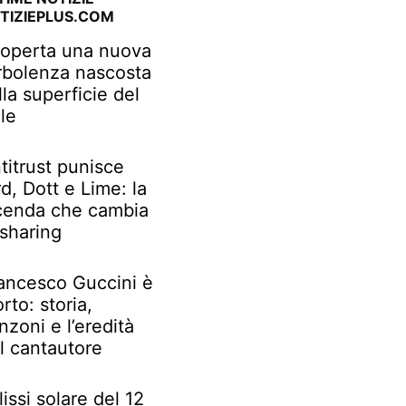
TIZIEPLUS.COM
operta una nuova
rbolenza nascosta
lla superficie del
le
titrust punisce
rd, Dott e Lime: la
cenda che cambia
 sharing
ancesco Guccini è
rto: storia,
nzoni e l’eredità
l cantautore
lissi solare del 12