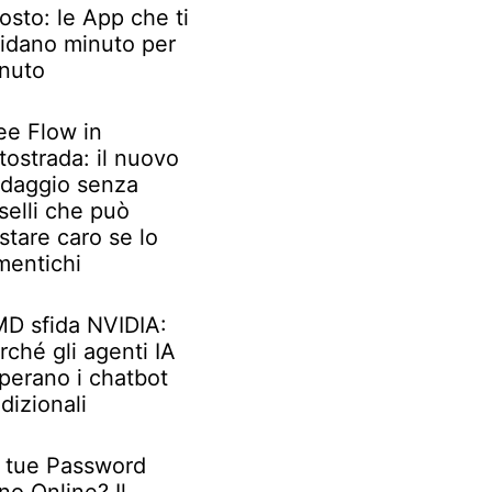
osto: le App che ti
idano minuto per
nuto
ee Flow in
tostrada: il nuovo
daggio senza
selli che può
stare caro se lo
mentichi
D sfida NVIDIA:
rché gli agenti IA
perano i chatbot
adizionali
 tue Password