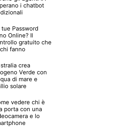
perano i chatbot
adizionali
 tue Password
no Online? Il
ntrollo gratuito che
chi fanno
stralia crea
rogeno Verde con
qua di mare e
llio solare
me vedere chi è
la porta con una
deocamera e lo
artphone