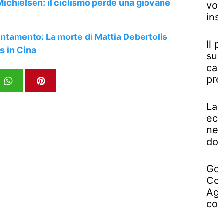
Michielsen: il ciclismo perde una giovane
vo
in
entamento: La morte di Mattia Debertolis
Il
s in Cina
su
ca
pr
La
ec
ne
do
Go
Co
Ag
co