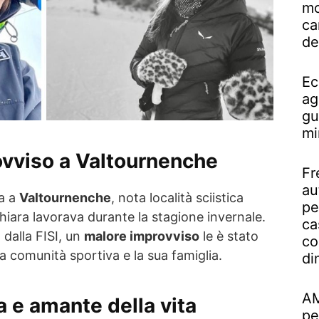
mo
ca
de
Ec
ag
gu
mi
vviso a Valtournenche
Fr
au
ta a
Valtournenche
, nota località sciistica
pe
Chiara lavorava durante la stagione invernale.
ca
dalla FISI, un
malore improvviso
le è stato
co
la comunità sportiva e la sua famiglia.
di
AM
a e amante della
vita
pe