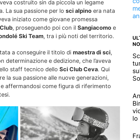
co
aveva costruito sin da piccola un legame
me
. La sua passione per lo
sci alpino
era nata
an
 aveva iniziato come giovane promessa
 Club
, proseguendo poi con il
Sangiacomo
e
ndolé Ski Team
, tra i più noti del territorio.
UL
NO
ata a conseguire il titolo di
maestra di sci
,
Sc
n determinazione e dedizione, che l’aveva
tu
ello staff tecnico dello
Sci Club Ceva
. Qui
su
re la sua passione alle nuove generazioni,
So
 e affermandosi come figura di riferimento
tesi.
An
Bi
vi
lo
Fr