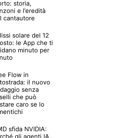
rto: storia,
nzoni e l’eredità
l cantautore
lissi solare del 12
osto: le App che ti
idano minuto per
nuto
ee Flow in
tostrada: il nuovo
daggio senza
selli che può
stare caro se lo
mentichi
D sfida NVIDIA:
rché gli agenti IA