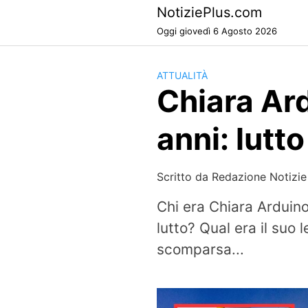
Skip
NotiziePlus.com
to
Oggi giovedì 6 Agosto 2026
content
ATTUALITÀ
Chiara Ard
anni: lutt
Scritto da
Redazione Notizie
Chi era Chiara Arduin
lutto? Qual era il suo
scomparsa...