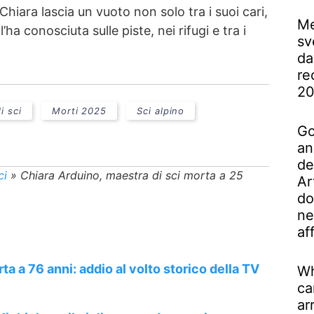
Chiara lascia un vuoto non solo tra i suoi cari,
Me
ha conosciuta sulle piste, nei rifugi e tra i
sv
da
re
2
i sci
Morti 2025
Sci alpino
Go
an
de
ci
»
Chiara Arduino, maestra di sci morta a 25
Ar
do
ne
af
a a 76 anni: addio al volto storico della TV
Wh
ca
ar