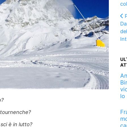
col
Da
del
In
UL
AT
An
Bi
vi
lo
o?
Fr
ltournenche?
mo
ci è in lutto?
ca