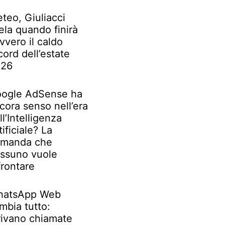
teo, Giuliacci
ela quando finirà
vvero il caldo
cord dell’estate
026
ogle AdSense ha
cora senso nell’era
ll’Intelligenza
tificiale? La
manda che
ssuno vuole
frontare
atsApp Web
mbia tutto:
rivano chiamate