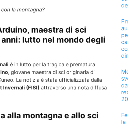
de
e con la montagna?
Fr
au
Arduino
, maestra di sci
pe
anni: lutto nel mondo degli
ca
co
di
nali
è in lutto per la tragica e prematura
Me
uino
, giovane maestra di sci originaria di
sv
Cuneo. La notizia è stata ufficializzata dalla
da
 Invernali (FISI)
attraverso una nota diffusa
re
2
a alla
montagna
e allo
sci
Fe
la