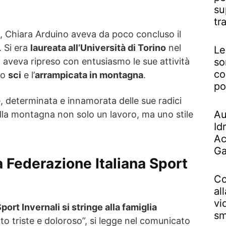
su
tr
va, Chiara Arduino aveva da poco concluso il
 Si era
laureata all’Università di Torino
nel
Le
so
i, aveva ripreso con entusiasmo le sue attività
co
 lo
sci
e l’
arrampicata in montagna
.
po
 determinata e innamorata delle sue radici
Au
ella montagna non solo un lavoro, ma uno stile
Id
Ac
Ga
la Federazione Italiana Sport
Co
al
vi
port Invernali si stringe alla famiglia
sm
 triste e doloroso”, si legge nel comunicato