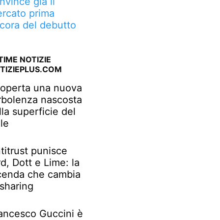
nvince già il
rcato prima
cora del debutto
TIME NOTIZIE
TIZIEPLUS.COM
operta una nuova
rbolenza nascosta
lla superficie del
le
titrust punisce
rd, Dott e Lime: la
cenda che cambia
 sharing
ancesco Guccini è