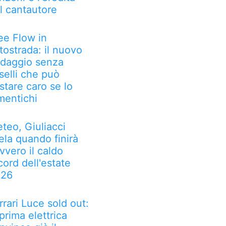
l cantautore
ee Flow in
tostrada: il nuovo
daggio senza
selli che può
stare caro se lo
mentichi
teo, Giuliacci
ela quando finirà
vvero il caldo
cord dell'estate
026
rrari Luce sold out:
 prima elettrica