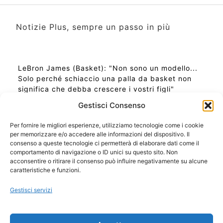
Notizie Plus, sempre un passo in più
LeBron James (Basket): "Non sono un modello...
Solo perché schiaccio una palla da basket non
significa che debba crescere i vostri figli"
Gestisci Consenso
Per fornire le migliori esperienze, utilizziamo tecnologie come i cookie
per memorizzare e/o accedere alle informazioni del dispositivo. Il
Ora Esatta in Italia in questo momento
consenso a queste tecnologie ci permetterà di elaborare dati come il
Ti Senti Strano Ultimamente? Potrebbe Essere per
comportamento di navigazione o ID unici su questo sito. Non
la Risonanza di Schumann
acconsentire o ritirare il consenso può influire negativamente su alcune
Come Sapere Se Stai Ascendendo alla Quinta
caratteristiche e funzioni.
Dimensione
Gestisci servizi