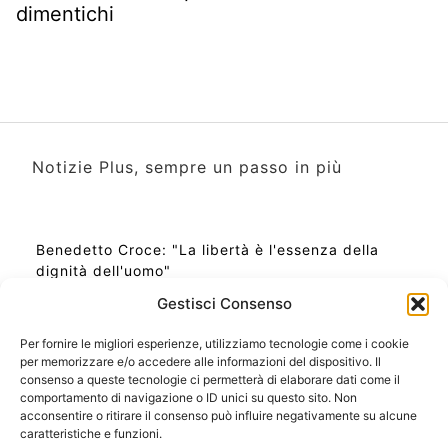
dimentichi
Notizie Plus, sempre un passo in più
Benedetto Croce: "La libertà è l'essenza della
dignità dell'uomo"
Gestisci Consenso
Per fornire le migliori esperienze, utilizziamo tecnologie come i cookie
per memorizzare e/o accedere alle informazioni del dispositivo. Il
Ora Esatta in Italia in questo momento
consenso a queste tecnologie ci permetterà di elaborare dati come il
Ti Senti Strano Ultimamente? Potrebbe Essere per
comportamento di navigazione o ID unici su questo sito. Non
la Risonanza di Schumann
acconsentire o ritirare il consenso può influire negativamente su alcune
Come Sapere Se Stai Ascendendo alla Quinta
caratteristiche e funzioni.
Dimensione