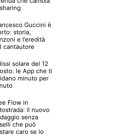
cenda che cambia
 sharing
ancesco Guccini è
rto: storia,
nzoni e l’eredità
l cantautore
lissi solare del 12
osto: le App che ti
idano minuto per
nuto
ee Flow in
tostrada: il nuovo
daggio senza
selli che può
stare caro se lo