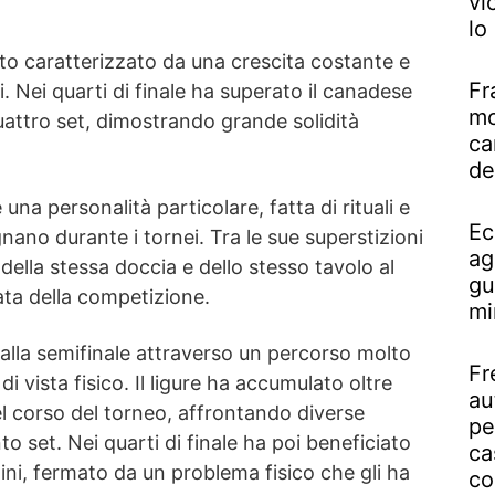
vi
lo
tato caratterizzato da una crescita costante e
Fr
. Nei quarti di finale ha superato il canadese
mo
uattro set, dimostrando grande solidità
ca
de
e una personalità particolare, fatta di rituali e
Ec
ano durante i tornei. Tra le sue superstizioni
ag
o della stessa doccia e dello stesso tavolo al
gu
rata della competizione.
mi
o alla semifinale attraverso un percorso molto
Fr
i vista fisico. Il ligure ha accumulato oltre
au
el corso del torneo, affrontando diverse
pe
o set. Nei quarti di finale ha poi beneficiato
ca
tini, fermato da un problema fisico che gli ha
co