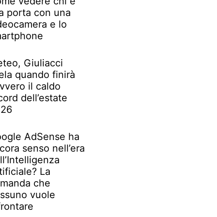
me vedere chi è
la porta con una
deocamera e lo
artphone
teo, Giuliacci
ela quando finirà
vvero il caldo
cord dell’estate
026
ogle AdSense ha
cora senso nell’era
ll’Intelligenza
tificiale? La
manda che
ssuno vuole
frontare