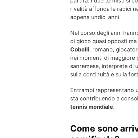
partita. I due tennisti si
rivalità affonda le radici 
appena undici anni.
Nel corso degli anni hanno
di gioco quasi opposti ma
Cobolli
, romano, giocatore
nei momenti di maggiore p
sanremese, interprete di u
sulla continuità e sulla fo
Entrambi rappresentano un
sta contribuendo a consoli
tennis mondiale
.
Come sono arriva