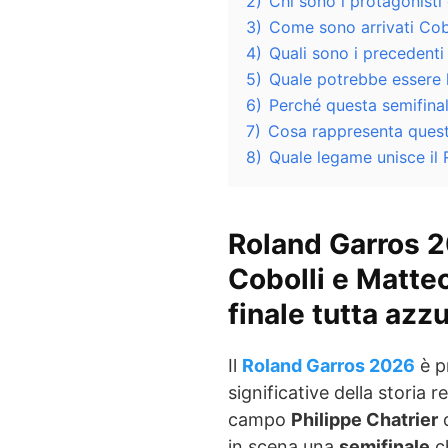
2)
Chi sono i protagonisti
3)
Come sono arrivati Cobo
4)
Quali sono i precedenti
5)
Quale potrebbe essere l
6)
Perché questa semifinal
7)
Cosa rappresenta questo
8)
Quale legame unisce il R
Roland Garros 20
Cobolli e Matteo
finale tutta azz
Il
Roland Garros 2026
è p
significative della storia r
campo
Philippe Chatrier
in scena una
semifinale
ch