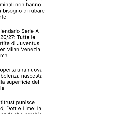
iminali non hanno
ù bisogno di rubare
rte
lendario Serie A
26/27: Tutte le
rtite di Juventus
ter Milan Venezia
oma
operta una nuova
rbolenza nascosta
lla superficie del
le
titrust punisce
rd, Dott e Lime: la