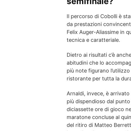
semifinale?
Il percorso di Cobolli è s
da prestazioni convincenti
Felix Auger-Aliassime in q
tecnica e caratteriale.
Dietro ai risultati c’è anch
abitudini che lo accompagn
più note figurano l’utilizz
ristorante per tutta la du
Arnaldi, invece, è arrivat
più dispendioso dal punto d
diciassette ore di gioco n
maratone concluse al quint
del ritiro di Matteo Berret