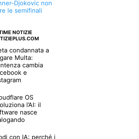
nner-Djokovic non
re le semifinali
TIME NOTIZIE
TIZIEPLUS.COM
ta condannata a
gare Multa:
ntenza cambia
cebook e
stagram
oudflare OS
oluziona l’AI: il
ftware nasce
alogando
odi con IA: perché i