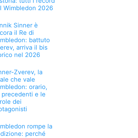
 storia: tutti i record
l Wimbledon 2026
nnik Sinner è
cora il Re di
mbledon: battuto
erev, arriva il bis
orico nel 2026
nner-Zverev, la
nale che vale
mbledon: orario,
, precedenti e le
role dei
otagonisti
mbledon rompe la
adizione: perché