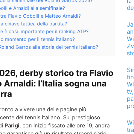
la
 della semifinale del Roland Garros 2026?
de
lli e Arnaldi alla semifinale?
 tra Flavio Cobolli e Matteo Arnaldi?
a chiave tattica della partita?
Ja
an
e è così importante per il ranking ATP?
Wi
 momento per il tennis italiano?
Zv
oland Garros alla storia del tennis italiano?
st
Si
26, derby storico tra Flavio
fi
 Arnaldi: l’Italia sogna una
Wi
tv
urra
pa
pr
ronto a vivere una delle pagine più
ecente del tennis italiano. Sul prestigioso
Wi
di
Parigi
, con inizio fissato alle ore 19, andrà
tr
e garantisce già un risultato straordinario