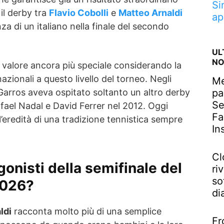
Si
il derby tra
Flavio Cobolli
e
Matteo Arnaldi
ap
nza di un italiano nella finale del secondo
UL
NO
valore ancora più speciale considerando la
nazionali a questo livello del torneo. Negli
Me
d Garros aveva ospitato soltanto un altro derby
pa
Se
Rafael Nadal e David Ferrer nel 2012. Oggi
Fa
e l’eredità di una tradizione tennistica sempre
In
Cl
gonisti della semifinale del
riv
so
2026?
di
ldi
racconta molto più di una semplice
Fr