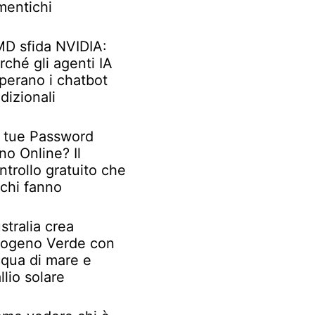
mentichi
D sfida NVIDIA:
rché gli agenti IA
perano i chatbot
adizionali
 tue Password
no Online? Il
ntrollo gratuito che
chi fanno
stralia crea
rogeno Verde con
qua di mare e
llio solare