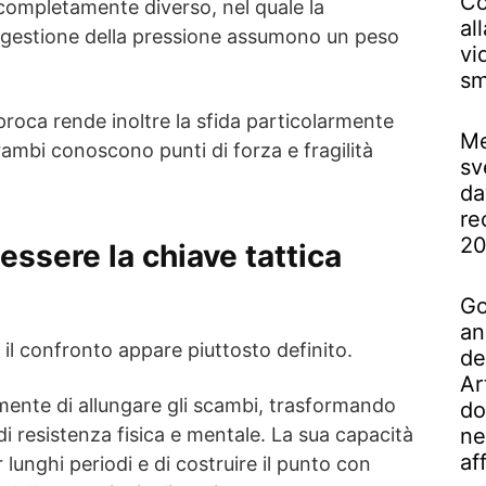
Co
ompletamente diverso, nel quale la
al
gestione della pressione assumono un peso
vi
sm
roca rende inoltre la sfida particolarmente
Me
ambi conoscono punti di forza e fragilità
sv
da
re
2
ssere la chiave tattica
Go
an
 il confronto appare piuttosto definito.
de
Ar
mente di allungare gli scambi, trasformando
do
 di resistenza fisica e mentale. La sua capacità
ne
af
lunghi periodi e di costruire il punto con