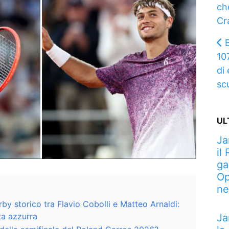
ch
Cr
10
di 
sc
UL
Ja
il
ga
Op
ne
by storico tra Flavio Cobolli e Matteo Arnaldi:
tta azzurra
Ja