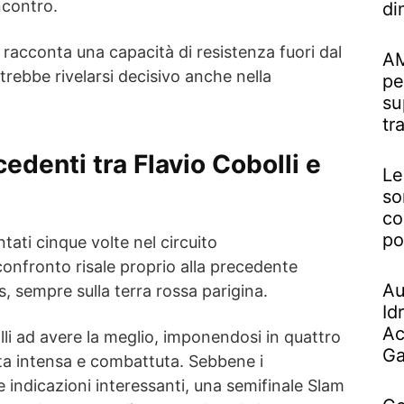
ncontro.
di
racconta una capacità di resistenza fuori dal
AM
ebbe rivelarsi decisivo anche nella
pe
su
tr
cedenti tra Flavio Cobolli e
Le
so
co
po
ntati cinque volte nel circuito
 confronto risale proprio alla precedente
Au
, sempre sulla terra rossa parigina.
Id
Ac
lli ad avere la meglio, imponendosi in quattro
Ga
ita intensa e combattuta. Sebbene i
 indicazioni interessanti, una semifinale Slam