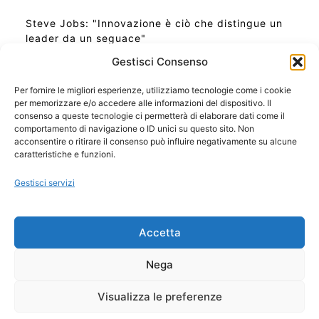
Steve Jobs: "Innovazione è ciò che distingue un
leader da un seguace"
Gestisci Consenso
Per fornire le migliori esperienze, utilizziamo tecnologie come i cookie
per memorizzare e/o accedere alle informazioni del dispositivo. Il
Ora Esatta in Italia in questo momento
consenso a queste tecnologie ci permetterà di elaborare dati come il
Ti Senti Strano Ultimamente? Potrebbe Essere per
comportamento di navigazione o ID unici su questo sito. Non
la Risonanza di Schumann
acconsentire o ritirare il consenso può influire negativamente su alcune
Come Sapere Se Stai Ascendendo alla Quinta
caratteristiche e funzioni.
Dimensione
Gestisci servizi
Copyright 2026 NotiziePlus.com
Accetta
Edizioni Web4Star
Chi Siamo: Redazione
Nega
📰 Contenuto Umano Verificato
Privacy Coockie
-
Pubblicità
Visualizza le preferenze
Sitemap
-
Feed