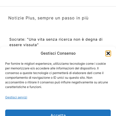
Notizie Plus, sempre un passo in più
Socrate: "Una vita senza ricerca non è degna di
essere vissuta"
Gestisci Consenso
Per fornire le migliori esperienze, utilizziamo tecnologie come i cookie
per memorizzare e/o accedere alle informazioni del dispositivo. Il
Ora Esatta in Italia in questo momento
consenso a queste tecnologie ci permetterà di elaborare dati come il
Ti Senti Strano Ultimamente? Potrebbe Essere per
comportamento di navigazione o ID unici su questo sito. Non
la Risonanza di Schumann
acconsentire o ritirare il consenso può influire negativamente su alcune
Come Sapere Se Stai Ascendendo alla Quinta
caratteristiche e funzioni.
Dimensione
Gestisci servizi
Copyright 2026 NotiziePlus.com
Accetta