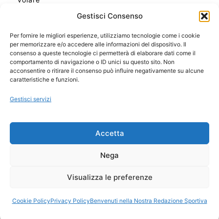
Gestisci Consenso
Per fornire le migliori esperienze, utilizziamo tecnologie come i cookie
per memorizzare e/o accedere alle informazioni del dispositivo. Il
Ora Esatta in Italia in questo momento
consenso a queste tecnologie ci permetterà di elaborare dati come il
Ti Senti Strano Ultimamente? Potrebbe Essere per
comportamento di navigazione o ID unici su questo sito. Non
la Risonanza di Schumann
acconsentire o ritirare il consenso può influire negativamente su alcune
Come Sapere Se Stai Ascendendo alla Quinta
caratteristiche e funzioni.
Dimensione
Gestisci servizi
Copyright 2026 NotiziePlus.com
Accetta
Edizioni Web4Star
Chi Siamo: Redazione
Nega
📰 Contenuto Umano Verificato
Privacy Coockie
-
Pubblicità
Visualizza le preferenze
Sitemap
-
Feed
Cookie Policy
Privacy Policy
Benvenuti nella Nostra Redazione Sportiva