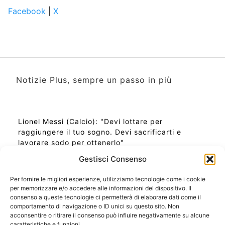
Facebook
|
X
Notizie Plus, sempre un passo in più
Lionel Messi (Calcio): "Devi lottare per
raggiungere il tuo sogno. Devi sacrificarti e
lavorare sodo per ottenerlo"
Gestisci Consenso
Per fornire le migliori esperienze, utilizziamo tecnologie come i cookie
per memorizzare e/o accedere alle informazioni del dispositivo. Il
Ora Esatta in Italia in questo momento
consenso a queste tecnologie ci permetterà di elaborare dati come il
Ti Senti Strano Ultimamente? Potrebbe Essere per
comportamento di navigazione o ID unici su questo sito. Non
la Risonanza di Schumann
acconsentire o ritirare il consenso può influire negativamente su alcune
Come Sapere Se Stai Ascendendo alla Quinta
caratteristiche e funzioni.