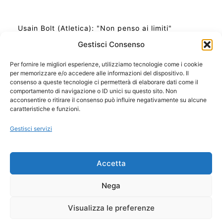
Usain Bolt (Atletica): "Non penso ai limiti"
Gestisci Consenso
Per fornire le migliori esperienze, utilizziamo tecnologie come i cookie
per memorizzare e/o accedere alle informazioni del dispositivo. Il
Ora Esatta in Italia in questo momento
consenso a queste tecnologie ci permetterà di elaborare dati come il
Ti Senti Strano Ultimamente? Potrebbe Essere per
comportamento di navigazione o ID unici su questo sito. Non
la Risonanza di Schumann
acconsentire o ritirare il consenso può influire negativamente su alcune
Come Sapere Se Stai Ascendendo alla Quinta
caratteristiche e funzioni.
Dimensione
Gestisci servizi
Copyright 2026 NotiziePlus.com
Accetta
Edizioni Web4Star
Chi Siamo: Redazione
Nega
📰 Contenuto Umano Verificato
Privacy Coockie
-
Pubblicità
Visualizza le preferenze
Sitemap
-
Feed