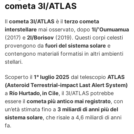
cometa 3I/ATLAS
Il
cometa 3I/ATLAS
è il
terzo cometa
interstellare
mai osservato, dopo
1I/ʻOumuamua
(2017) e
2I/Borisov
(2019). Questi corpi celesti
provengono da
fuori del sistema solare
e
contengono materiali formatisi in altri ambienti
stellari.
Scoperto il
1° luglio 2025
dal telescopio
ATLAS
(Asteroid Terrestrial-impact Last Alert System)
a
Río Hurtado, in Cile
, il 3I/ATLAS potrebbe
essere il
cometa più antico mai registrato
, con
un’età stimata fino a
3 miliardi di anni più del
sistema solare
, che risale a 4,6 miliardi di anni
fa.