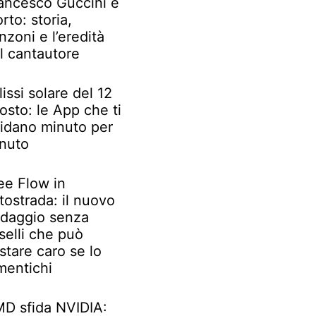
ancesco Guccini è
rto: storia,
nzoni e l’eredità
l cantautore
lissi solare del 12
osto: le App che ti
idano minuto per
nuto
ee Flow in
tostrada: il nuovo
daggio senza
selli che può
stare caro se lo
mentichi
D sfida NVIDIA: