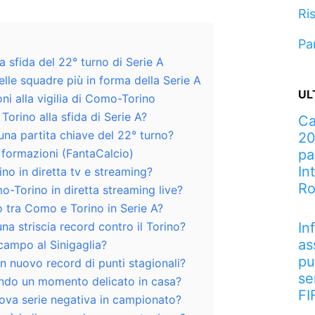
Ris
Pa
la sfida del 22° turno di Serie A
lle squadre più in forma della Serie A
UL
ni alla vigilia di Como-Torino
rino alla sfida di Serie A?
Ca
na partita chiave del 22° turno?
20
 formazioni (FantaCalcio)
pa
In
o in diretta tv e streaming?
R
o-Torino in diretta streaming live?
co tra Como e Torino in Serie A?
na striscia record contro il Torino?
In
as
campo al Sinigaglia?
pu
un nuovo record di punti stagionali?
se
ando un momento delicato in casa?
FI
nuova serie negativa in campionato?