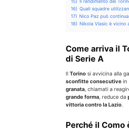
15)
Il rendimento del Torin
16)
Quali squadre utilizzan
17)
Nico Paz può continua
18)
Nikola Vlasic è vicino
Come arriva il T
di Serie A
Il
Torino
si avvicina alla g
sconfitte consecutive
in
granata
, chiamati a reagi
grande forma
, reduce da
vittoria contro la Lazio
.
Perché il Como è