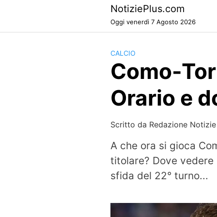
Skip
NotiziePlus.com
to
Oggi venerdì 7 Agosto 2026
content
CALCIO
Como-Tori
Orario e d
Scritto da
Redazione Notizie
A che ora si gioca Co
titolare? Dove vedere 
sfida del 22° turno...