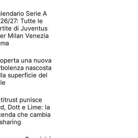
lendario Serie A
26/27: Tutte le
rtite di Juventus
ter Milan Venezia
oma
operta una nuova
rbolenza nascosta
lla superficie del
le
titrust punisce
rd, Dott e Lime: la
cenda che cambia
 sharing