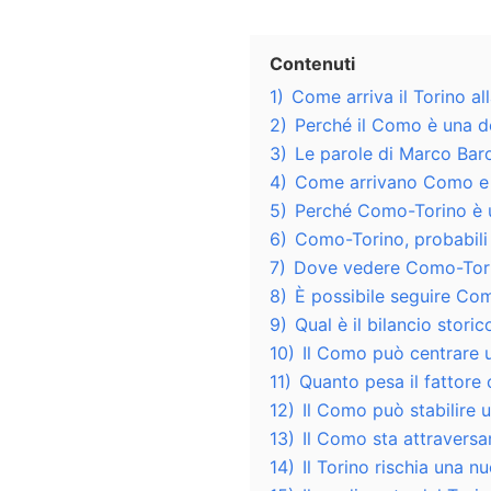
Contenuti
1)
Come arriva il Torino al
2)
Perché il Como è una de
3)
Le parole di Marco Baro
4)
Come arrivano Como e To
5)
Perché Como-Torino è u
6)
Como-Torino, probabili
7)
Dove vedere Como-Torin
8)
È possibile seguire Com
9)
Qual è il bilancio stori
10)
Il Como può centrare u
11)
Quanto pesa il fattore 
12)
Il Como può stabilire 
13)
Il Como sta attravers
14)
Il Torino rischia una 