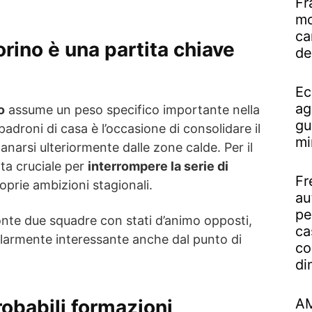
Fr
mo
ca
ino è una partita chiave
de
Ec
ag
o
assume un peso specifico importante nella
gu
 padroni di casa è l’occasione di consolidare il
mi
narsi ulteriormente dalle zone calde. Per il
ita cruciale per
interrompere la serie di
Fr
roprie ambizioni stagionali.
au
pe
onte due squadre con stati d’animo opposti,
ca
larmente interessante anche dal punto di
co
di
obabili formazioni
AM