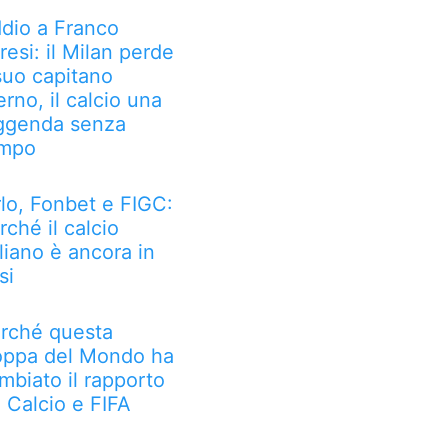
dio a Franco
resi: il Milan perde
 suo capitano
erno, il calcio una
ggenda senza
mpo
rlo, Fonbet e FIGC:
rché il calcio
aliano è ancora in
si
rché questa
ppa del Mondo ha
mbiato il rapporto
a Calcio e FIFA