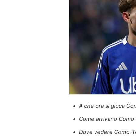
A che ora si gioca C
Come arrivano Como e 
Dove vedere Como-Tor