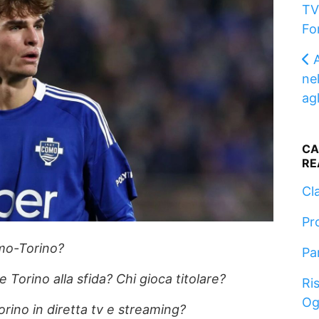
TV
Fo
A
nel
ag
CA
RE
Cla
Pr
omo-Torino?
Pa
Torino alla sfida? Chi gioca titolare?
Ris
Og
ino in diretta tv e streaming?