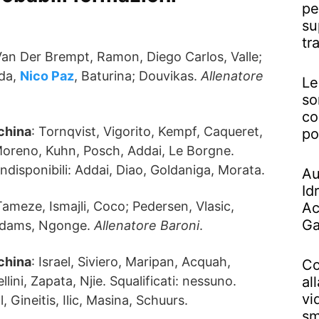
pe
su
tr
Van Der Brempt, Ramon, Diego Carlos, Valle;
oda,
Nico Paz
, Baturina; Douvikas.
Allenatore
Le
so
co
china
: Tornqvist, Vigorito, Kempf, Caqueret,
po
oreno, Kuhn, Posch, Addai, Le Borgne.
Indisponibili: Addai, Diao, Goldaniga, Morata.
Au
Id
Tameze, Ismajli, Coco; Pedersen, Vlasic,
Ac
Ga
 Adams, Ngonge.
Allenatore Baroni
.
china
: Israel, Siviero, Maripan, Acquah,
Co
lini, Zapata, Njie. Squalificati: nessuno.
al
vi
, Gineitis, Ilic, Masina, Schuurs.
sm