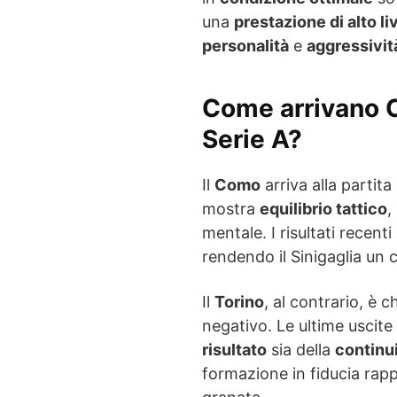
una
prestazione di alto li
personalità
e
aggressivit
Come arrivano C
Serie A?
Il
Como
arriva alla partit
mostra
equilibrio tattico
,
mentale. I risultati recent
rendendo il Sinigaglia un 
Il
Torino
, al contrario, è 
negativo. Le ultime uscite
risultato
sia della
continui
formazione in fiducia rap