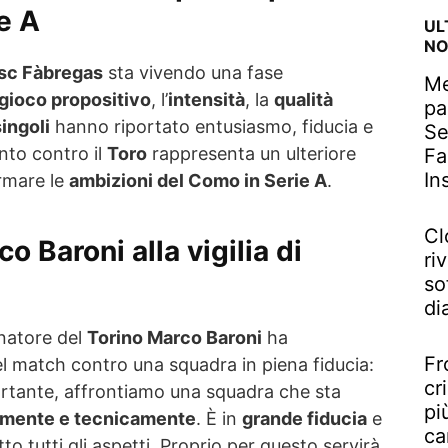
e A
UL
NO
sc Fàbregas
sta vivendo una fase
Me
gioco propositivo
, l’
intensità
, la
qualità
pa
singoli
hanno riportato entusiasmo, fiducia e
Se
onto contro il
Toro
rappresenta un ulteriore
Fa
In
rmare le
ambizioni del Como in Serie A
.
Cl
o Baroni alla vigilia di
riv
so
di
lenatore del
Torino Marco Baroni
ha
Fr
del match contro una squadra in piena fiducia:
cr
tante, affrontiamo una squadra che sta
pi
amente e tecnicamente
. È in
grande fiducia
e
ca
to tutti gli aspetti. Proprio per questo servirà