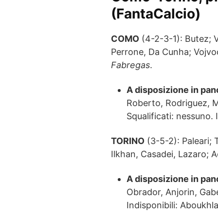
(FantaCalcio)
COMO
(4-2-3-1): Butez; 
Perrone, Da Cunha; Vojv
Fabregas
.
A disposizione in pan
Roberto, Rodriguez, M
Squalificati: nessuno. 
TORINO
(3-5-2): Paleari; 
Ilkhan, Casadei, Lazaro;
A disposizione in pan
Obrador, Anjorin, Gabel
Indisponibili: Aboukhlal