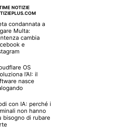
TIME NOTIZIE
TIZIEPLUS.COM
ta condannata a
gare Multa:
ntenza cambia
cebook e
stagram
oudflare OS
oluziona l’AI: il
ftware nasce
alogando
odi con IA: perché i
iminali non hanno
ù bisogno di rubare
rte