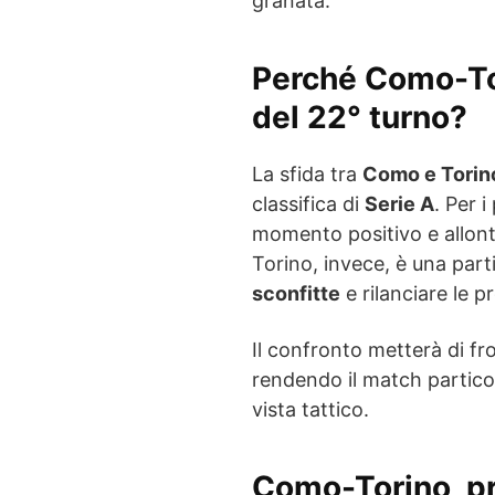
granata.
Perché Como-Tor
del 22° turno?
La sfida tra
Como e Torin
classifica di
Serie A
. Per i
momento positivo e allonta
Torino, invece, è una part
sconfitte
e rilanciare le p
Il confronto metterà di fr
rendendo il match partico
vista tattico.
Como-Torino, pr