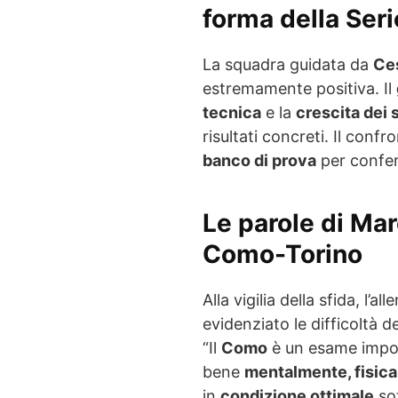
forma della Seri
La squadra guidata da
Ce
estremamente positiva. Il
tecnica
e la
crescita dei 
risultati concreti. Il confr
banco di prova
per confe
Le parole di Marc
Como-Torino
Alla vigilia della sfida, l’al
evidenziato le difficoltà 
“Il
Como
è un esame impor
bene
mentalmente, fisic
in
condizione ottimale
sot