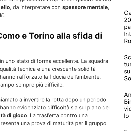
vello
, da interpretare con
spessore mentale
,
Ca
à
”.
20
pa
In
omo e Torino alla sfida di
R
Sc
a in uno stato di forma eccellente. La squadra
tu
 qualità tecnica e una crescente solidità
su
i hanno rafforzato la fiducia dell’ambiente,
So
campo sempre più difficile.
An
chiamato a invertire la rotta dopo un periodo
Bi
 hanno evidenziato difficoltà sia sul piano del
vi
tà di gioco
. La trasferta contro una
lo
presenta una prova di maturità per il gruppo