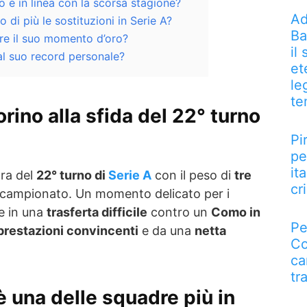
o è in linea con la scorsa stagione?
Ad
o di più le sostituzioni in Serie A?
Ba
re il suo momento d’oro?
il
 al suo record personale?
et
le
te
orino alla sfida del 22° turno
Pi
pe
it
ara del
22° turno di
Serie A
con il peso di
tre
cri
 campionato. Un momento delicato per i
re in una
trasferta difficile
contro un
Como in
Pe
prestazioni convincenti
e da una
netta
Co
ca
tr
 una delle squadre più in