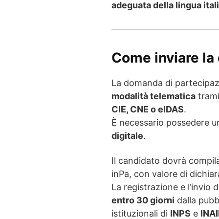
adeguata della lingua ital
Come inviare l
La domanda di partecipaz
modalità telematica
trami
CIE, CNE o eIDAS
.
È necessario possedere 
digitale
.
Il candidato dovrà compila
inPa, con valore di dichiar
La registrazione e l’invi
entro 30 giorni
dalla pubbl
istituzionali di
INPS
e
INAI