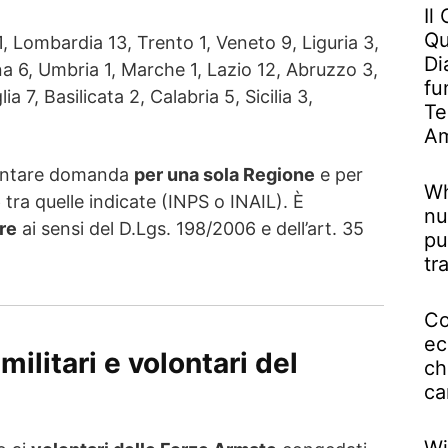
Il
Qu
1, Lombardia 13, Trento 1, Veneto 9, Liguria 3,
Di
 6, Umbria 1, Marche 1, Lazio 12, Abruzzo 3,
fu
 7, Basilicata 2, Calabria 5, Sicilia 3,
Te
Am
sentare domanda
per una sola Regione
e per
Wh
e
tra quelle indicate (INPS o INAIL). È
nu
re
ai sensi del D.Lgs. 198/2006 e dell’art. 35
pu
tr
Co
ec
 militari e volontari del
ch
ca