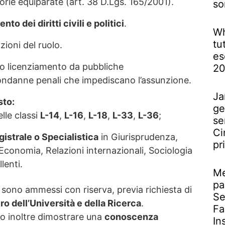
rie equiparate (art. 38 D.Lgs. 165/2001).
so
nto dei diritti civili e politici
.
Wh
tu
zioni del ruolo.
es
o licenziamento da pubbliche
2
ondanne penali che impediscano l’assunzione.
Ja
sto:
ge
lle classi
L-14
,
L-16
,
L-18
,
L-33
,
L-36
;
se
Ci
istrale o Specialistica
in Giurisprudenza,
pr
 Economia, Relazioni internazionali, Sociologia
lenti.
Me
pa
ero sono ammessi con riserva, previa richiesta di
Se
ro dell’Università e della Ricerca
.
Fa
no inoltre dimostrare una
conoscenza
In