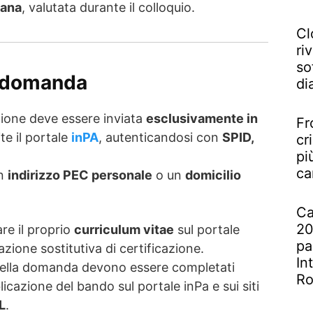
iana
, valutata durante il colloquio.
Cl
riv
so
a domanda
di
ione deve essere inviata
esclusivamente in
Fr
te il portale
inPA
, autenticandosi con
SPID,
cr
pi
ca
un
indirizzo PEC personale
o un
domicilio
Ca
20
re il proprio
curriculum vitae
sul portale
pa
azione sostitutiva di certificazione.
In
o della domanda devono essere completati
R
icazione del bando sul portale inPa e sui siti
L
.