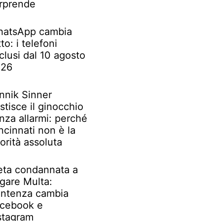
rprende
atsApp cambia
tto: i telefoni
clusi dal 10 agosto
026
nnik Sinner
stisce il ginocchio
nza allarmi: perché
ncinnati non è la
iorità assoluta
ta condannata a
gare Multa:
ntenza cambia
cebook e
stagram