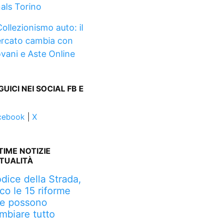
nals Torino
ollezionismo auto: il
rcato cambia con
ovani e Aste Online
GUICI NEI SOCIAL FB E
cebook
|
X
TIME NOTIZIE
TUALITÀ
dice della Strada,
co le 15 riforme
e possono
mbiare tutto