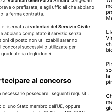
Wi
o ai
volontari delle Forze Armate
congedati
mo
reve o prefissata, e agli ufficiali che abbiano
pr
o la ferma contratta.
M
%
è riservata ai
volontari del Servizio Civile
L’
e abbiano completato il servizio senza
Vi
ioni di posto non utilizzabili saranno
ch
i concorsi successivi o utilizzate per
bi
 graduatoria degli idonei.
Pi
sc
la
rtecipare al concorso
pi
 necessario possedere i seguenti requisiti:
Ch
me
 di uno Stato membro dell’UE, oppure
gi