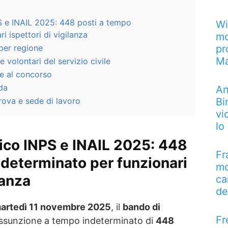
 e INAIL 2025: 448 posti a tempo
Wi
i ispettori di vigilanza
mo
pr
 per regione
M
 e volontari del servizio civile
re al concorso
da
An
Bi
rova e sede di lavoro
vi
lo
ico INPS e INAIL 2025: 448
Fr
ndeterminato per funzionari
mo
lanza
ca
de
artedì 11 novembre 2025
, il
bando di
Fr
assunzione a tempo indeterminato di
448