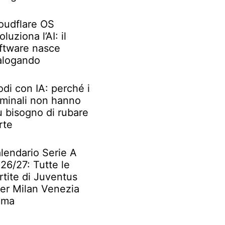
oudflare OS
oluziona l’AI: il
ftware nasce
alogando
odi con IA: perché i
iminali non hanno
ù bisogno di rubare
rte
lendario Serie A
26/27: Tutte le
rtite di Juventus
ter Milan Venezia
oma