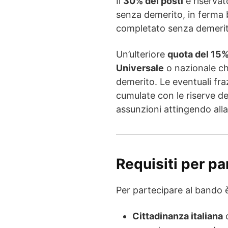
Il
30% dei posti
è riservat
senza demerito, in ferma b
completato senza demerit
Un’ulteriore
quota del 15
Universale
o nazionale ch
demerito. Le eventuali fraz
cumulate con le riserve de
assunzioni attingendo alla
Requisiti per pa
Per partecipare al bando è
Cittadinanza italiana
o