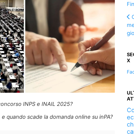
Fi
C
me
gi
SE
X
Fa
UL
AT
concorso INPS e INAIL 2025?
Co
ec
no e quando scade la domanda online su inPA?
ch
ca