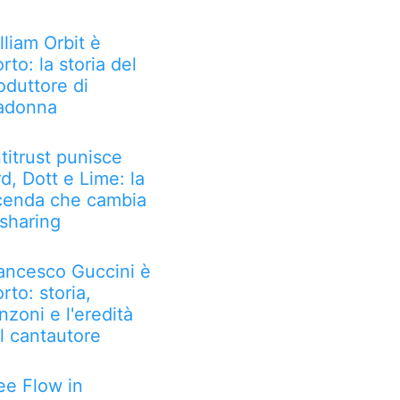
lliam Orbit è
rto: la storia del
oduttore di
adonna
titrust punisce
rd, Dott e Lime: la
cenda che cambia
 sharing
ancesco Guccini è
rto: storia,
nzoni e l'eredità
l cantautore
ee Flow in