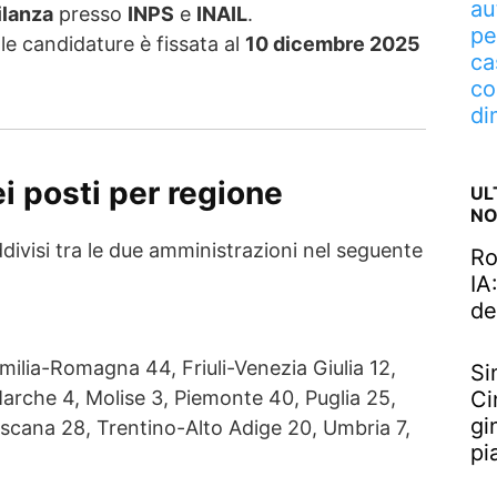
au
ilanza
presso
INPS
e
INAIL
.
pe
lle candidature è fissata al
10 dicembre 2025
ca
co
di
i posti per regione
UL
NO
ddivisi tra le due amministrazioni nel seguente
Ro
IA
de
Emilia-Romagna 44, Friuli-Venezia Giulia 12,
Si
Ci
arche 4, Molise 3, Piemonte 40, Puglia 25,
gi
oscana 28, Trentino-Alto Adige 20, Umbria 7,
pi