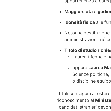
appartenenza a catego
Maggiore età
e
godime
Idoneità fisica
alle fun
Nessuna destituzione 
amministrazioni, né c
Titolo di studio richie
Laurea triennale ne
oppure
Laurea Mag
Scienze politiche,
o discipline equipol
I titoli conseguiti all’est
riconoscimento al
Ministe
I candidati stranieri devo