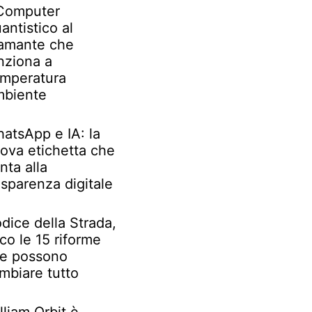
 Computer
antistico al
amante che
nziona a
mperatura
biente
atsApp e IA: la
ova etichetta che
nta alla
asparenza digitale
dice della Strada,
co le 15 riforme
e possono
mbiare tutto