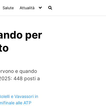
Salute
Attualità
ando per
to
servono e quando
2025: 448 posti a
olelli e Vavassori in
mifinale alle ATP