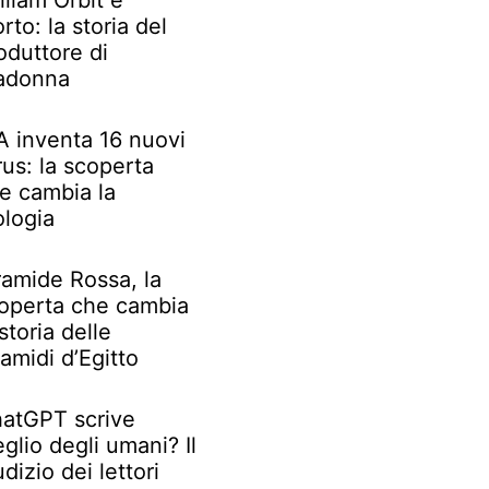
lliam Orbit è
rto: la storia del
oduttore di
adonna
IA inventa 16 nuovi
rus: la scoperta
e cambia la
ologia
ramide Rossa, la
operta che cambia
 storia delle
ramidi d’Egitto
atGPT scrive
glio degli umani? Il
udizio dei lettori