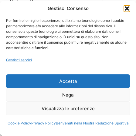
Notizie Plus, sempre un passo in più
Gestisci Consenso
Per fornire le migliori esperienze, utilizziamo tecnologie come i cookie
per memorizzare e/o accedere alle informazioni del dispositivo. Il
Zinedine Zidane (Calcio): "Sono orgoglioso di ciò
consenso a queste tecnologie ci permetterà di elaborare dati come il
che ho raggiunto. Ho lavorato duramente, ho
comportamento di navigazione o ID unici su questo sito. Non
fatto sacrifici e sono molto felice della mia
acconsentire o ritirare il consenso può influire negativamente su alcune
carriera"
caratteristiche e funzioni.
Gestisci servizi
Ora Esatta in Italia in questo momento
Ti Senti Strano Ultimamente? Potrebbe Essere per
Accetta
la Risonanza di Schumann
Come Sapere Se Stai Ascendendo alla Quinta
Nega
Dimensione
Visualizza le preferenze
Cookie Policy
Privacy Policy
Benvenuti nella Nostra Redazione Sportiva
Copyright 2026 NotiziePlus.com
Edizioni Web4Star