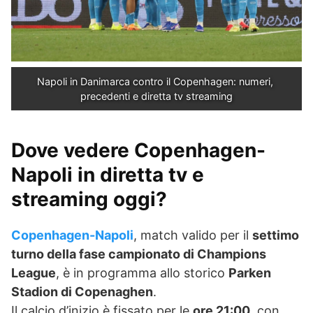
Napoli in Danimarca contro il Copenhagen: numeri, 
precedenti e diretta tv streaming
Dove vedere Copenhagen-
Napoli in diretta tv e
streaming oggi?
Copenhagen-Napoli
, match valido per il
settimo
turno della fase campionato di Champions
League
, è in programma allo storico
Parken
Stadion di Copenaghen
.
Il calcio d’inizio è fissato per le
ore 21:00
, con