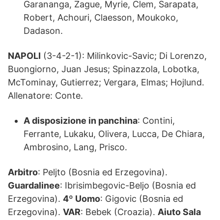
Garananga, Zague, Myrie, Clem, Sarapata,
Robert, Achouri, Claesson, Moukoko,
Dadason.
NAPOLI
(3-4-2-1): Milinkovic-Savic; Di Lorenzo,
Buongiorno, Juan Jesus; Spinazzola, Lobotka,
McTominay, Gutierrez; Vergara, Elmas; Hojlund.
Allenatore: Conte.
A disposizione in panchina
: Contini,
Ferrante, Lukaku, Olivera, Lucca, De Chiara,
Ambrosino, Lang, Prisco.
Arbitro
: Peljto (Bosnia ed Erzegovina).
Guardalinee
: Ibrisimbegovic-Beljo (Bosnia ed
Erzegovina).
4º Uomo
: Gigovic (Bosnia ed
Erzegovina).
VAR
: Bebek (Croazia).
Aiuto Sala