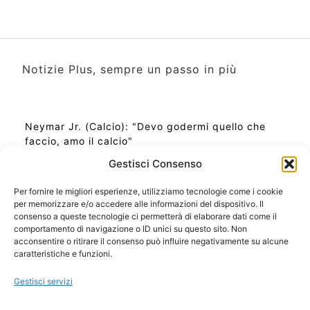
Notizie Plus, sempre un passo in più
Neymar Jr. (Calcio): "Devo godermi quello che
faccio, amo il calcio"
Gestisci Consenso
Per fornire le migliori esperienze, utilizziamo tecnologie come i cookie
per memorizzare e/o accedere alle informazioni del dispositivo. Il
Ora Esatta in Italia in questo momento
consenso a queste tecnologie ci permetterà di elaborare dati come il
Ti Senti Strano Ultimamente? Potrebbe Essere per
comportamento di navigazione o ID unici su questo sito. Non
la Risonanza di Schumann
acconsentire o ritirare il consenso può influire negativamente su alcune
Come Sapere Se Stai Ascendendo alla Quinta
caratteristiche e funzioni.
Dimensione
Gestisci servizi