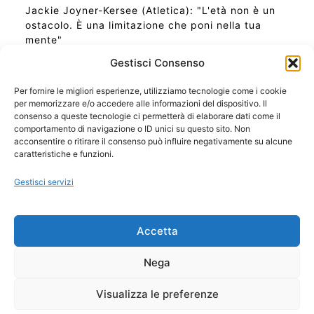
Jackie Joyner-Kersee (Atletica): "L'età non è un
ostacolo. È una limitazione che poni nella tua
mente"
Gestisci Consenso
Per fornire le migliori esperienze, utilizziamo tecnologie come i cookie
per memorizzare e/o accedere alle informazioni del dispositivo. Il
Ora Esatta in Italia in questo momento
consenso a queste tecnologie ci permetterà di elaborare dati come il
Ti Senti Strano Ultimamente? Potrebbe Essere per
comportamento di navigazione o ID unici su questo sito. Non
la Risonanza di Schumann
acconsentire o ritirare il consenso può influire negativamente su alcune
Come Sapere Se Stai Ascendendo alla Quinta
caratteristiche e funzioni.
Dimensione
Gestisci servizi
Copyright 2026 NotiziePlus.com
Accetta
Edizioni Web4Star
Chi Siamo: Redazione
Nega
📰 Contenuto Umano Verificato
Privacy Coockie
-
Pubblicità
Visualizza le preferenze
Sitemap
-
Feed