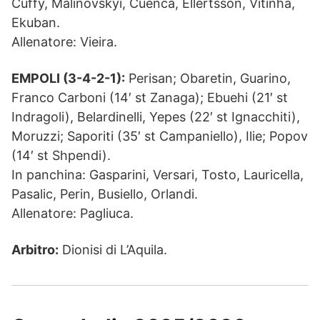
Cuffy, Malinovskyi, Cuenca, Ellertsson, Vitinha,
Ekuban.
Allenatore: Vieira.
EMPOLI (3-4-2-1):
Perisan; Obaretin, Guarino,
Franco Carboni (14′ st Zanaga); Ebuehi (21′ st
Indragoli), Belardinelli, Yepes (22′ st Ignacchiti),
Moruzzi; Saporiti (35′ st Campaniello), Ilie; Popov
(14′ st Shpendi).
In panchina: Gasparini, Versari, Tosto, Lauricella,
Pasalic, Perin, Busiello, Orlandi.
Allenatore: Pagliuca.
Arbitro:
Dionisi di L’Aquila.