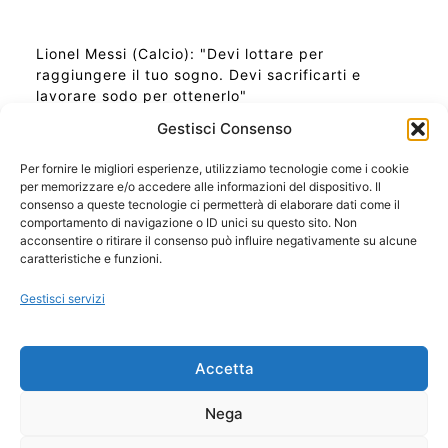
Lionel Messi (Calcio): "Devi lottare per
raggiungere il tuo sogno. Devi sacrificarti e
lavorare sodo per ottenerlo"
Gestisci Consenso
Per fornire le migliori esperienze, utilizziamo tecnologie come i cookie
per memorizzare e/o accedere alle informazioni del dispositivo. Il
Ora Esatta in Italia in questo momento
consenso a queste tecnologie ci permetterà di elaborare dati come il
Ti Senti Strano Ultimamente? Potrebbe Essere per
comportamento di navigazione o ID unici su questo sito. Non
la Risonanza di Schumann
acconsentire o ritirare il consenso può influire negativamente su alcune
Come Sapere Se Stai Ascendendo alla Quinta
caratteristiche e funzioni.
Dimensione
Gestisci servizi
Copyright 2026 NotiziePlus.com
Accetta
Edizioni Web4Star
Chi Siamo: Redazione
Nega
📰 Contenuto Umano Verificato