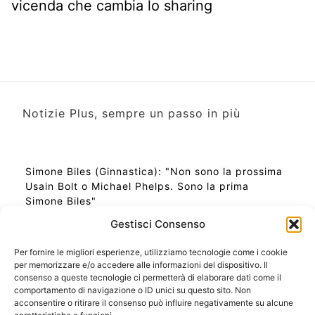
vicenda che cambia lo sharing
Notizie Plus, sempre un passo in più
Simone Biles (Ginnastica): "Non sono la prossima
Usain Bolt o Michael Phelps. Sono la prima
Simone Biles"
Gestisci Consenso
Per fornire le migliori esperienze, utilizziamo tecnologie come i cookie
per memorizzare e/o accedere alle informazioni del dispositivo. Il
Ora Esatta in Italia in questo momento
consenso a queste tecnologie ci permetterà di elaborare dati come il
Ti Senti Strano Ultimamente? Potrebbe Essere per
comportamento di navigazione o ID unici su questo sito. Non
la Risonanza di Schumann
acconsentire o ritirare il consenso può influire negativamente su alcune
Come Sapere Se Stai Ascendendo alla Quinta