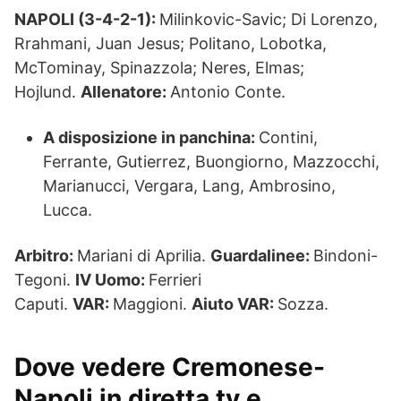
NAPOLI (3-4-2-1):
Milinkovic-Savic; Di Lorenzo,
Rrahmani, Juan Jesus; Politano, Lobotka,
McTominay, Spinazzola; Neres, Elmas;
Hojlund.
Allenatore:
Antonio Conte.
A disposizione in panchina:
Contini,
Ferrante, Gutierrez, Buongiorno, Mazzocchi,
Marianucci, Vergara, Lang, Ambrosino,
Lucca.
Arbitro:
Mariani di Aprilia.
Guardalinee:
Bindoni-
Tegoni.
IV Uomo:
Ferrieri
Caputi.
VAR:
Maggioni.
Aiuto VAR:
Sozza.
Dove vedere Cremonese-
Napoli in diretta tv e