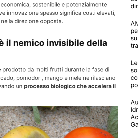
è economica, sostenibile e potenzialmente
di
ove innovazione spesso significa costi elevati,
nella direzione opposta.
AM
pe
su
è il nemico invisibile della
tr
Le
 prodotto da molti frutti durante la fase di
so
co
cado, pomodori, mango e mele ne rilasciano
po
tivando un
processo biologico che accelera il
Au
Id
Ac
Ga