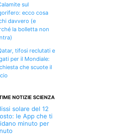
Calamite sul
igorifero: ecco cosa
schi davvero (e
rché la bolletta non
ntra)
atar, tifosi reclutati e
gati per il Mondiale:
nchiesta che scuote il
lcio
TIME NOTIZIE SCIENZA
lissi solare del 12
osto: le App che ti
idano minuto per
nuto