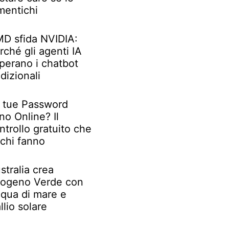
mentichi
D sfida NVIDIA:
rché gli agenti IA
perano i chatbot
adizionali
 tue Password
no Online? Il
ntrollo gratuito che
chi fanno
stralia crea
rogeno Verde con
qua di mare e
llio solare