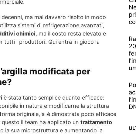
Ci
mmerciale.
Ne
pr
decenni, ma mai davvero risolto in modo
co
utilizza sistemi di refrigerazione avanzati,
dditivi chimici
, ma il costo resta elevato e
Ra
tutti i produttori. Qui entra in gioco la
20
fe
l’
u
argilla modificata per
ene?
Po
ac
i
è stata tanto semplice quanto efficace:
l’
ponibile in natura e modificarne la struttura
DN
ua forma originale, si è dimostrata poco efficace
er questo il team ha applicato un
trattamento
UL
do la sua microstruttura e aumentando la