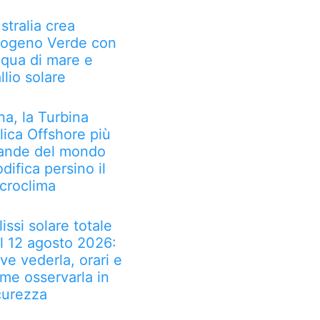
stralia crea
rogeno Verde con
qua di mare e
llio solare
na, la Turbina
lica Offshore più
ande del mondo
difica persino il
croclima
lissi solare totale
l 12 agosto 2026:
ve vederla, orari e
me osservarla in
curezza