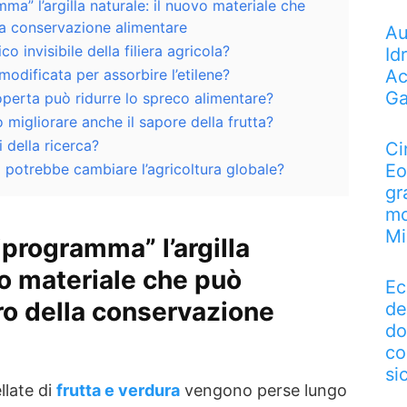
a” l’argilla naturale: il nuovo materiale che
la conservazione alimentare
Au
co invisibile della filiera agricola?
Id
modificata per assorbire l’etilene?
Ac
Ga
perta può ridurre lo spreco alimentare?
migliorare anche il sapore della frutta?
i della ricerca?
Ci
potrebbe cambiare l’agricoltura globale?
Eo
gr
mo
Mi
programma” l’argilla
vo materiale che può
Ec
ro della conservazione
de
do
co
si
llate di
frutta e verdura
vengono perse lungo