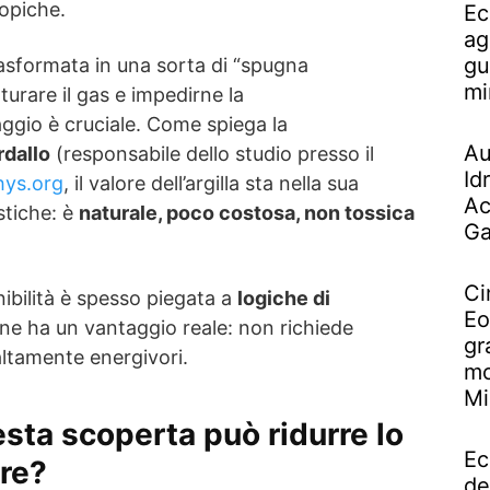
copiche.
Ec
ag
gu
 trasformata in una sorta di “spugna
mi
turare il gas e impedirne la
ggio è cruciale. Come spiega la
Au
rdallo
(responsabile dello studio presso il
Id
hys.org
, il valore dell’argilla sta nella sua
Ac
stiche: è
naturale, poco costosa, non tossica
Ga
Ci
nibilità è spesso piegata a
logiche di
Eo
one ha un vantaggio reale: non richiede
gr
 altamente energivori.
mo
Mi
sta scoperta può ridurre lo
Ec
re?
de