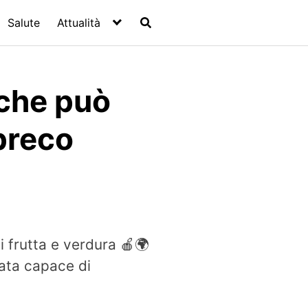
Salute
Attualità
 che può
spreco
i frutta e verdura 🍎🌍
cata capace di