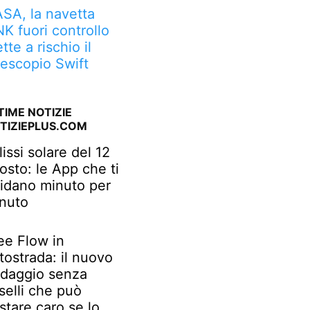
SA, la navetta
NK fuori controllo
tte a rischio il
lescopio Swift
TIME NOTIZIE
TIZIEPLUS.COM
lissi solare del 12
osto: le App che ti
idano minuto per
nuto
ee Flow in
tostrada: il nuovo
daggio senza
selli che può
stare caro se lo