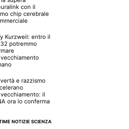
na supera
uralink con il
imo chip cerebrale
mmerciale
y Kurzweil: entro il
32 potremmo
rmare
invecchiamento
mano
vertà e razzismo
celerano
invecchiamento: il
A ora lo conferma
TIME NOTIZIE SCIENZA