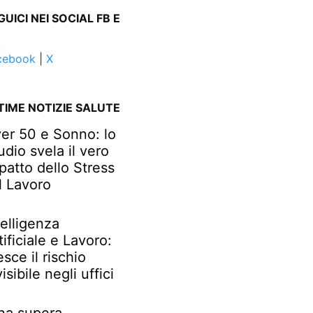
GUICI NEI SOCIAL FB E
cebook
|
X
TIME NOTIZIE SALUTE
er 50 e Sonno: lo
udio svela il vero
patto dello Stress
l Lavoro
telligenza
tificiale e Lavoro:
esce il rischio
visibile negli uffici