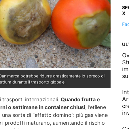
SE
X
Fa
UL
Ov
St
im
su
 Danimarca potrebbe ridurre drasticamente lo spreco di 
erdura durante il trasporto globale.
In
Ar
i trasporti internazionali.
Quando frutta e
cr
rni o settimane in container chiusi
, l’etilene
in
a una sorta di “effetto domino”: più gas viene
 i prodotti maturano, aumentando il rischio