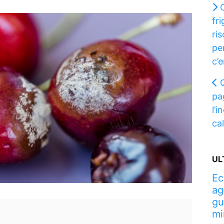
fr
ri
pe
c’e
Q
pa
l’i
ca
UL
Ec
ag
gu
mi