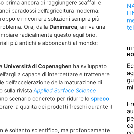
esso prima ancora di raggiungere scaffali e
NA
andi paradossi dell’agricoltura moderna:
LI
troppo e rincorrere soluzioni sempre più
me
problema. Ora, dalla
Danimarca
, arriva una
te
biare radicalmente questo equilibrio,
iali più antichi e abbondanti al mondo:
UL
NO
Ec
la
Università di Copenaghen
ha sviluppato
ag
l’argilla capace di intercettare e trattenere
gu
ile dell’accelerazione della maturazione di
mi
o sulla rivista
Applied Surface Science
 uno scenario concreto per ridurre lo
spreco
Fr
orare la qualità dei prodotti freschi durante il
au
pe
ca
non è soltanto scientifico, ma profondamente
co