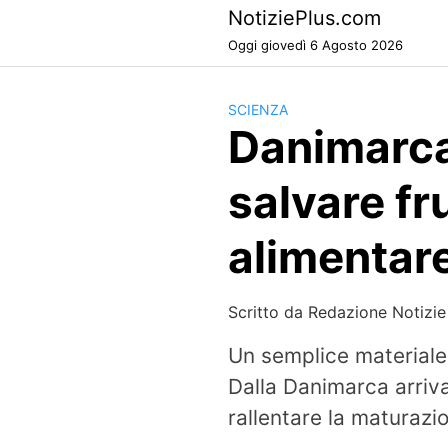
Skip
NotiziePlus.com
to
Oggi giovedì 6 Agosto 2026
content
SCIENZA
Danimarca,
salvare fr
alimentar
Scritto da
Redazione Notizie
Un semplice materiale 
Dalla Danimarca arriva
rallentare la maturazio