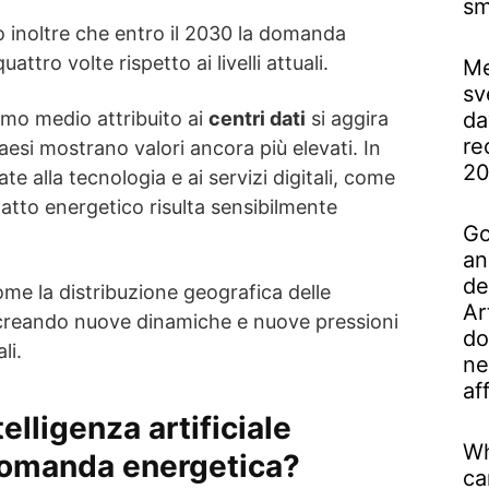
sm
o inoltre che entro il 2030 la domanda
ttro volte rispetto ai livelli attuali.
Me
sv
sumo medio attribuito ai
centri dati
si aggira
da
re
aesi mostrano valori ancora più elevati. In
2
e alla tecnologia e ai servizi digitali, come
patto energetico risulta sensibilmente
Go
an
de
me la distribuzione geografica delle
Ar
ia creando nuove dinamiche e nuove pressioni
do
li.
ne
af
elligenza artificiale
Wh
 domanda energetica?
ca