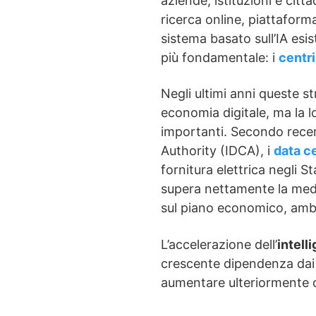
aziende, istituzioni e citta
ricerca online, piattaform
sistema basato sull’IA esi
più fondamentale: i
centri
Negli ultimi anni queste s
economia digitale, ma la l
importanti. Secondo recent
Authority (IDCA), i
data c
fornitura elettrica negli S
supera nettamente la medi
sul piano economico, ambi
L’accelerazione dell’
intell
crescente dipendenza dai s
aumentare ulteriormente q