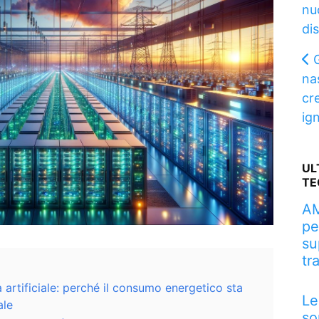
nu
di
nas
cr
ig
UL
TE
AM
pe
su
tr
a artificiale: perché il consumo energetico sta
Le
ale
so