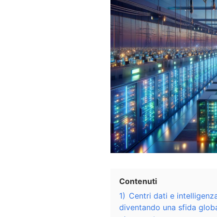
Contenuti
1)
Centri dati e intelligenz
diventando una sfida glob