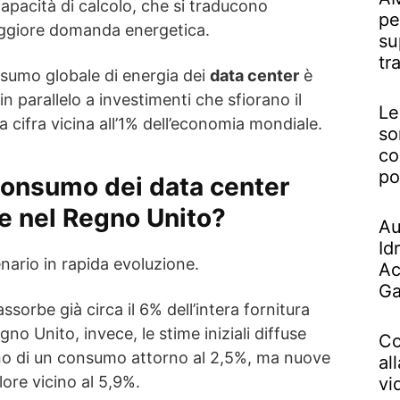
capacità di calcolo, che si traducono
pe
aggiore domanda energetica.
su
tr
onsumo globale di energia dei
data center
è
in parallelo a investimenti che sfiorano il
Le
una cifra vicina all’1% dell’economia mondiale.
so
co
po
consumo dei data center
i e nel Regno Unito?
Au
Id
nario in rapida evoluzione.
Ac
Ga
 assorbe già circa il 6% dell’intera fornitura
gno Unito, invece, le stime iniziali diffuse
Co
vano di un consumo attorno al 2,5%, ma nuove
al
lore vicino al 5,9%.
vi