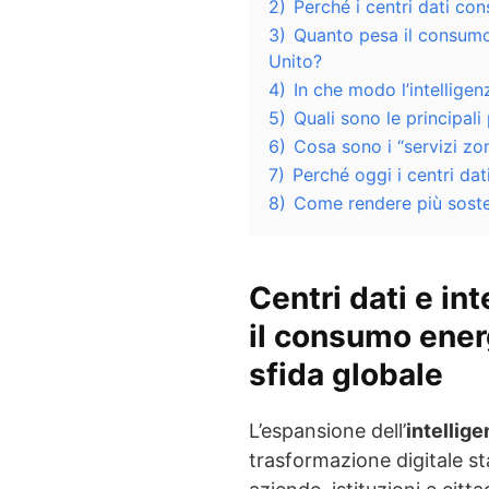
2)
Perché i centri dati co
3)
Quanto pesa il consumo 
Unito?
4)
In che modo l’intelligen
5)
Quali sono le principal
6)
Cosa sono i “servizi z
7)
Perché oggi i centri dat
8)
Come rendere più sosten
Centri dati e int
il consumo ener
sfida globale
L’espansione dell’
intellige
trasformazione digitale s