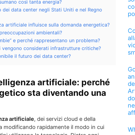
nsumano così tanta energia?
co
dei data center negli Stati Uniti e nel Regno
po
za artificiale influisce sulla domanda energetica?
Co
i preoccupazioni ambientali?
al
ombie” e perché rappresentano un problema?
vi
i vengono considerati infrastrutture critiche?
sm
ibile il futuro dei data center?
Go
an
elligenza artificiale: perché
de
Ar
getico sta diventando una
do
ne
af
nza artificiale
, dei servizi cloud e della
ta modificando rapidamente il modo in cui
Wh