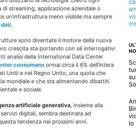
dini utilizzano la tecnologia. Dietro ogni
ca
a di streaming, applicazione aziendale o
ar
vo
ste un’infrastruttura meno visibile ma sempre
in
 dati
.
trutture sono diventate il motore della nuova
UL
oro crescita sta portando con sé interrogativi
NO
i analisi della International Data Center
Sc
enter consumano
ormai circa il 6% dell’intera
tu
tati Uniti e nel Regno Unito, una quota che
su
a mondiale e che sta alimentando dibattiti
So
entale e sociale.
An
igenza artificiale generativa
, insieme alla
Bi
ervizi digitali, sembra destinata ad
vi
uesta tendenza nei prossimi anni.
lo