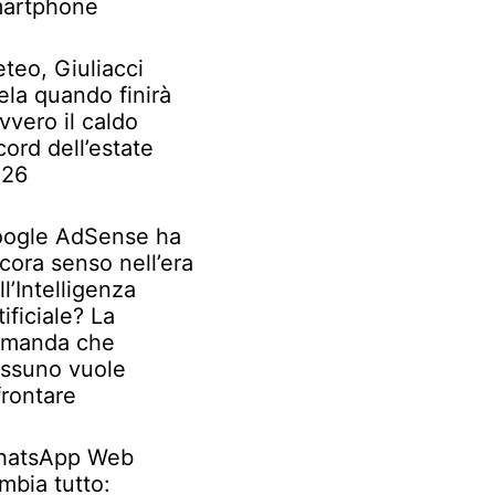
artphone
teo, Giuliacci
ela quando finirà
vvero il caldo
cord dell’estate
026
ogle AdSense ha
cora senso nell’era
ll’Intelligenza
tificiale? La
manda che
ssuno vuole
frontare
atsApp Web
mbia tutto: