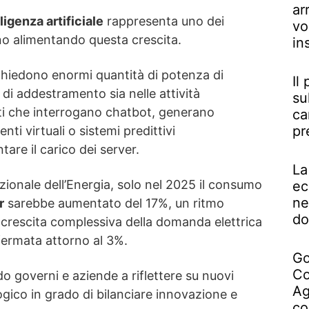
ar
lligenza artificiale
rappresenta uno dei
vo
nno alimentando questa crescita.
in
ichiedono enormi quantità di potenza di
Il
 di addestramento sia nelle attività
su
nti che interrogano chatbot, generano
ca
pr
nti virtuali o sistemi predittivi
are il carico dei server.
La
ionale dell’Energia, solo nel 2025 il consumo
ec
ne
r
sarebbe aumentato del 17%, un ritmo
do
 crescita complessiva della domanda elettrica
fermata attorno al 3%.
Go
Co
o governi e aziende a riflettere su nuovi
Ag
ogico in grado di bilanciare innovazione e
co