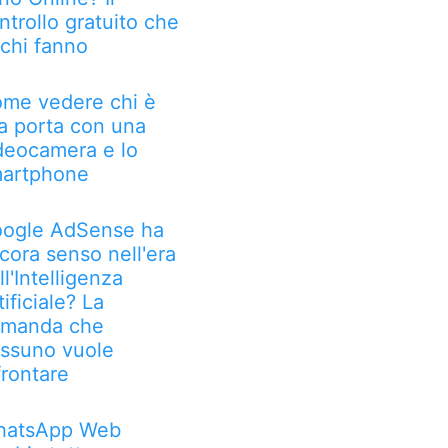
ntrollo gratuito che
chi fanno
me vedere chi è
la porta con una
deocamera e lo
artphone
ogle AdSense ha
cora senso nell'era
ll'Intelligenza
tificiale? La
manda che
ssuno vuole
frontare
atsApp Web