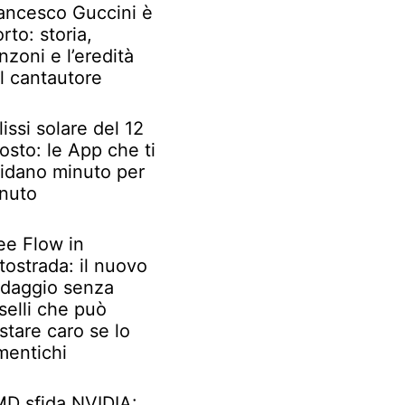
ancesco Guccini è
rto: storia,
nzoni e l’eredità
l cantautore
lissi solare del 12
osto: le App che ti
idano minuto per
nuto
ee Flow in
tostrada: il nuovo
daggio senza
selli che può
stare caro se lo
mentichi
D sfida NVIDIA: