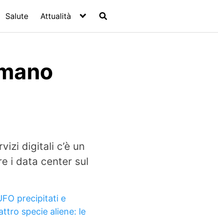
Salute
Attualità
umano
izi digitali c’è un
 i data center sul
UFO precipitati e
ttro specie aliene: le