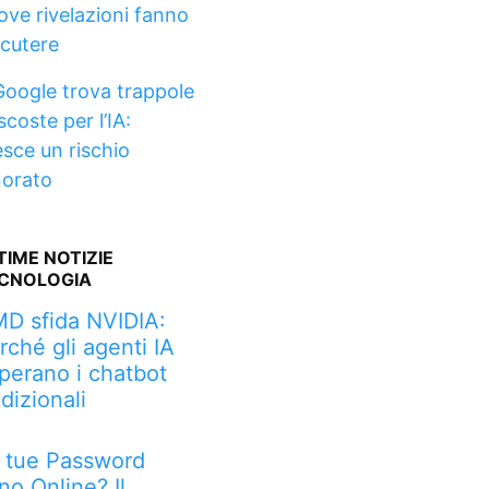
ove rivelazioni fanno
scutere
Google trova trappole
coste per l’IA:
esce un rischio
norato
TIME NOTIZIE
CNOLOGIA
D sfida NVIDIA:
rché gli agenti IA
perano i chatbot
adizionali
 tue Password
no Online? Il