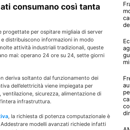
Fr
 dati consumano così tanta
mo
ca
de
 progettate per ospitare migliaia di server
 e distribuiscono informazioni in modo
Ec
olte attività industriali tradizionali, queste
ag
gu
ano mai: operano 24 ore su 24, sette giorni
mi
n deriva soltanto dal funzionamento dei
Fr
au
tiva dell’elettricità viene impiegata per
pe
 ventilazione, sicurezza, alimentazione di
ca
intera infrastruttura.
co
di
tiva
, la richiesta di potenza computazionale è
Addestrare modelli avanzati richiede infatti
AM