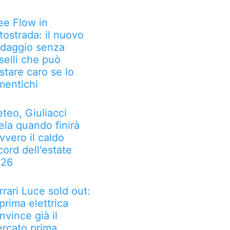
ee Flow in
tostrada: il nuovo
daggio senza
selli che può
stare caro se lo
mentichi
teo, Giuliacci
ela quando finirà
vvero il caldo
cord dell'estate
026
rrari Luce sold out:
 prima elettrica
nvince già il
rcato prima