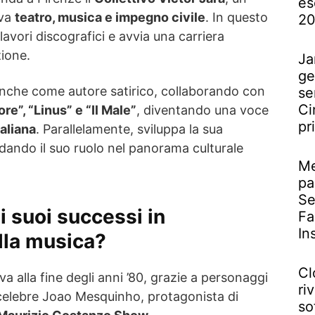
es
iva
teatro, musica e impegno civile
. In questo
2
 lavori discografici e avvia una carriera
ione.
Ja
ge
 anche come autore satirico, collaborando con
se
Ci
re”, “Linus” e “Il Male”
, diventando una voce
pr
taliana
. Parallelamente, sviluppa la sua
dando il suo ruolo nel panorama culturale
Me
pa
Se
 i suoi successi in
Fa
In
lla musica?
Cl
iva alla fine degli anni ’80, grazie a personaggi
riv
 il celebre Joao Mesquinho, protagonista di
so