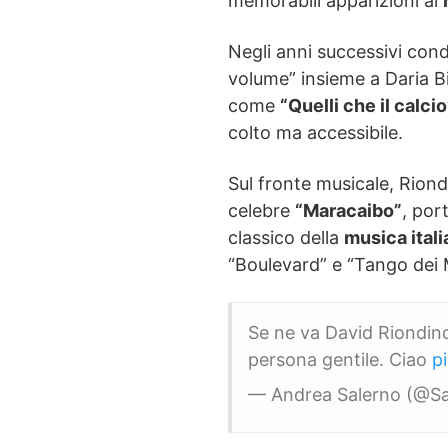
memorabili apparizioni al
Negli anni successivi con
volume” insieme a Daria Bi
come
“Quelli che il calcio
colto ma accessibile.
Sul fronte musicale, Riond
celebre
“Maracaibo”
, por
classico della
musica itali
“Boulevard” e “Tango dei M
Se ne va David Riondino
persona gentile. Ciao
p
— Andrea Salerno (@Sa