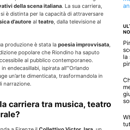
an
vativi della scena italiana
. La sua carriera,
i è distinta per la capacità di attraversare
ica d’autore
al
teatro
, dalla televisione al
UL
NO
Pi
ua produzione è stata la
poesia improvvisata
,
sc
adizione popolare che Riondino ha saputo
la
ccessibile al pubblico contemporaneo.
pi
 in endecasillabi, ispirata all’“Orlando
auge un’arte dimenticata, trasformandola in
Ch
 narrazione.
me
gi
so
la carriera tra musica, teatro
rale?
Wh
tu
onda a Firenze il
Collettivo Victor Jara
, un