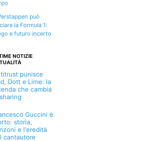
rpo
Verstappen può
ciare la Formula 1:
ogo e futuro incerto
TIME NOTIZIE
TUALITÀ
titrust punisce
rd, Dott e Lime: la
cenda che cambia
 sharing
ancesco Guccini è
rto: storia,
nzoni e l'eredità
l cantautore