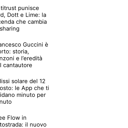
titrust punisce
rd, Dott e Lime: la
cenda che cambia
 sharing
ancesco Guccini è
rto: storia,
nzoni e l’eredità
l cantautore
lissi solare del 12
osto: le App che ti
idano minuto per
nuto
ee Flow in
tostrada: il nuovo