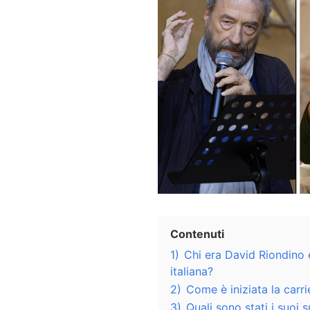
Contenuti
1)
Chi era David Riondino 
italiana?
2)
Come è iniziata la carr
3)
Quali sono stati i suoi 