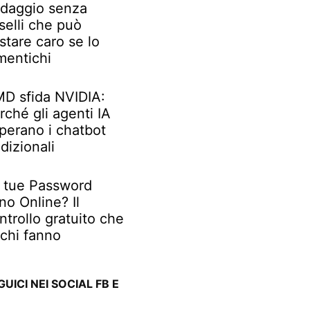
daggio senza
selli che può
stare caro se lo
mentichi
D sfida NVIDIA:
rché gli agenti IA
perano i chatbot
adizionali
 tue Password
no Online? Il
ntrollo gratuito che
chi fanno
GUICI NEI SOCIAL FB E