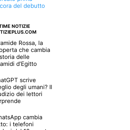
cora del debutto
TIME NOTIZIE
TIZIEPLUS.COM
ramide Rossa, la
operta che cambia
 storia delle
ramidi d’Egitto
atGPT scrive
glio degli umani? Il
udizio dei lettori
rprende
atsApp cambia
tto: i telefoni