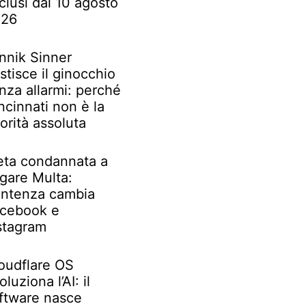
clusi dal 10 agosto
026
nnik Sinner
stisce il ginocchio
nza allarmi: perché
ncinnati non è la
iorità assoluta
ta condannata a
gare Multa:
ntenza cambia
cebook e
stagram
oudflare OS
oluziona l’AI: il
ftware nasce