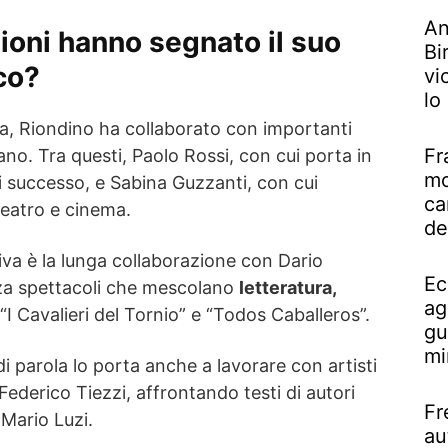
An
ioni hanno segnato il suo
Bi
co?
vi
lo
ra, Riondino ha collaborato con importanti
Fr
ano. Tra questi, Paolo Rossi, con cui porta in
mo
di successo, e Sabina Guzzanti, con cui
ca
teatro e cinema.
de
iva è la lunga collaborazione con Dario
Ec
zza spettacoli che mescolano
letteratura,
ag
“I Cavalieri del Tornio” e “Todos Caballeros”.
gu
mi
di parola lo porta anche a lavorare con artisti
derico Tiezzi, affrontando testi di autori
Fr
Mario Luzi.
au