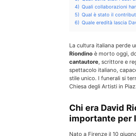
4)
Quali collaborazioni ha
5)
Qual è stato il contribu
6)
Quale eredità lascia Da
La cultura italiana perde u
Riondino
è morto oggi, do
cantautore
, scrittore e r
spettacolo italiano, capac
stile unico. I funerali si 
Chiesa degli Artisti in Pi
Chi era David Ri
importante per l
Nato a Firenze il 10 giug