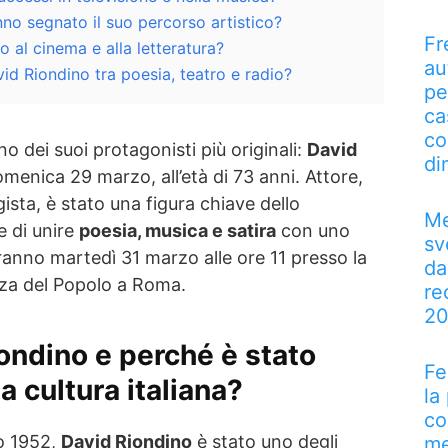
nno segnato il suo percorso artistico?
Fr
to al cinema e alla letteratura?
au
vid Riondino tra poesia, teatro e radio?
pe
ca
co
no dei suoi protagonisti più originali:
David
di
menica 29 marzo, all’età di 73 anni. Attore,
egista, è stato una figura chiave dello
Me
e di unire
poesia, musica e satira
con uno
sv
terranno martedì 31 marzo alle ore 11 presso la
da
azza del Popolo a Roma.
re
2
ondino e perché è stato
Fe
a cultura italiana?
la
co
no 1952,
David Riondino
è stato uno degli
me