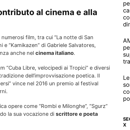
pe
ca
ontributo al cinema e alla
co
di
numerosi film, tra cui “La notte di San
AM
ani e “Kamikazen” di Gabriele Salvatores,
pe
enza anche nel
cinema italiano
.
su
tr
ilm “Cuba Libre, velocipedi ai Tropici” e diversi
tradizione dell’improvvisazione poetica. Il
Le
ersi” vince nel 2016 un premio al festival
so
rni.
co
po
blica opere come “Rombi e Milonghe”, “Sgurz”
ndo la sua vocazione di
scrittore e poeta
SE
X