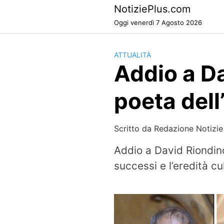
Skip
NotiziePlus.com
to
Oggi venerdì 7 Agosto 2026
content
ATTUALITÀ
Addio a Da
poeta del
Scritto da
Redazione Notizie
Addio a David Riondino,
successi e l’eredità cu