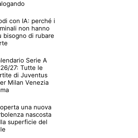
alogando
odi con IA: perché i
iminali non hanno
ù bisogno di rubare
rte
lendario Serie A
26/27: Tutte le
rtite di Juventus
ter Milan Venezia
oma
operta una nuova
rbolenza nascosta
lla superficie del
le