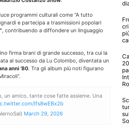
Maurizio Costanzo Show
.
di
duce programmi culturali come “A tutto
Fr
gnardi e partecipa a trasmissioni popolari
cr
”
, contribuendo a diffondere un linguaggio
pi
ca
ino firma brani di grande successo, tra cui la
Ca
tata al successo da Lu Colombo, diventata un
20
ana anni ’80
. Tra gli album più noti figurano
pa
iracoli”.
In
R
, un amico, tante cose fatte assieme. Una
Sc
ic.twitter.com/Ifs8wEBx2b
tu
lernoSal)
March 29, 2026
su
So