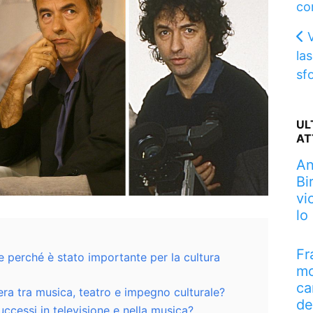
co
las
sf
UL
AT
An
Bi
vi
lo
Fr
e perché è stato importante per la cultura
mo
ca
iera tra musica, teatro e impegno culturale?
de
successi in televisione e nella musica?