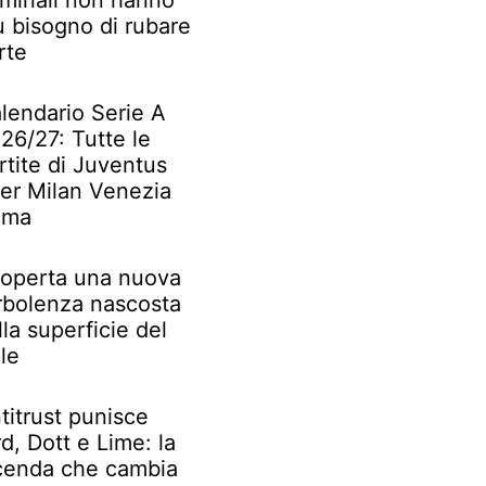
iminali non hanno
ù bisogno di rubare
rte
lendario Serie A
26/27: Tutte le
rtite di Juventus
ter Milan Venezia
oma
operta una nuova
rbolenza nascosta
lla superficie del
le
titrust punisce
rd, Dott e Lime: la
cenda che cambia