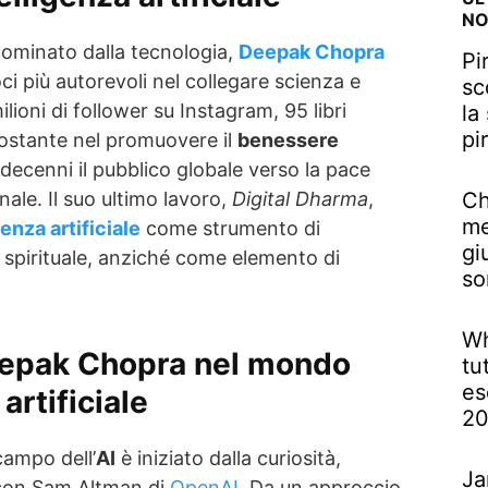
NO
ominato dalla tecnologia,
Deepak Chopra
Pi
i più autorevoli nel collegare scienza e
sc
milioni di follower su Instagram, 95 libri
la
pi
ostante nel promuovere il
benessere
decenni il pubblico globale verso la pace
nale. Il suo ultimo lavoro,
Digital Dharma
,
Ch
me
genza artificiale
come strumento di
gi
 spirituale, anziché come elemento di
so
Wh
eepak Chopra nel mondo
tu
es
 artificiale
2
campo dell’
AI
è iniziato dalla curiosità,
Ja
 con Sam Altman di
OpenAI
. Da un approccio