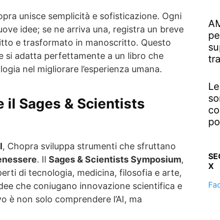
opra unisce semplicità e sofisticazione. Ogni
AM
uove idee; se ne arriva una, registra un breve
pe
ritto e trasformato in manoscritto. Questo
su
re si adatta perfettamente a un libro che
tr
ologia nel migliorare l’esperienza umana.
Le
so
il Sages & Scientists
co
po
I
, Chopra sviluppa strumenti che sfruttano
SE
enessere
. Il
Sages & Scientists Symposium
,
X
rti di tecnologia, medicina, filosofia e arte,
Fa
idee che coniugano innovazione scientifica e
tivo è non solo comprendere l’AI, ma