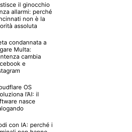
stisce il ginocchio
nza allarmi: perché
ncinnati non è la
iorità assoluta
ta condannata a
gare Multa:
ntenza cambia
cebook e
stagram
oudflare OS
oluziona l’AI: il
ftware nasce
alogando
odi con IA: perché i