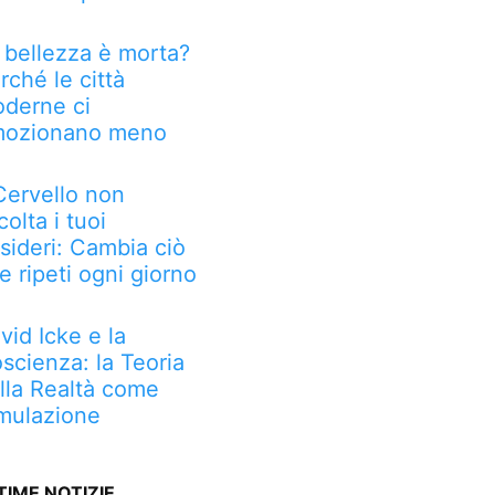
 bellezza è morta?
rché le città
derne ci
ozionano meno
 Cervello non
colta i tuoi
sideri: Cambia ciò
e ripeti ogni giorno
vid Icke e la
scienza: la Teoria
lla Realtà come
mulazione
TIME NOTIZIE