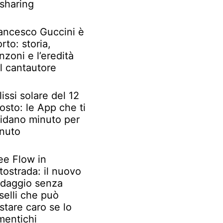
 sharing
ancesco Guccini è
rto: storia,
nzoni e l’eredità
l cantautore
lissi solare del 12
osto: le App che ti
idano minuto per
nuto
ee Flow in
tostrada: il nuovo
daggio senza
selli che può
stare caro se lo
mentichi