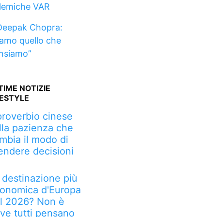
lemiche VAR
Deepak Chopra:
iamo quello che
nsiamo”
TIME NOTIZIE
FESTYLE
 proverbio cinese
lla pazienza che
mbia il modo di
endere decisioni
 destinazione più
onomica d'Europa
l 2026? Non è
ve tutti pensano