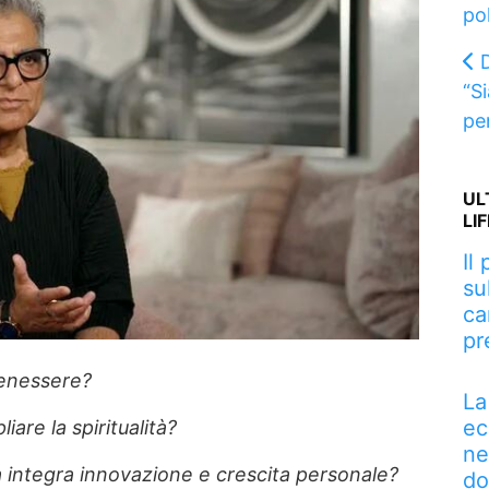
po
“S
pe
UL
LI
Il
su
ca
pr
 benessere?
La
ec
are la spiritualità?
ne
ntegra innovazione e crescita personale?
do