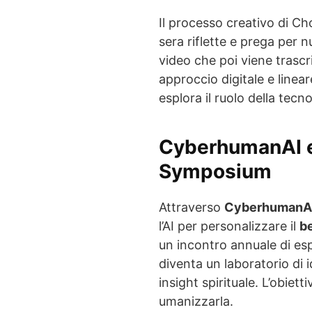
Il processo creativo di Ch
sera riflette e prega per n
video che poi viene trasc
approccio digitale e linea
esplora il ruolo della tecn
CyberhumanAI e 
Symposium
Attraverso
CyberhumanA
l’AI per personalizzare il
b
un incontro annuale di espe
diventa un laboratorio di 
insight spirituale. L’obiet
umanizzarla.