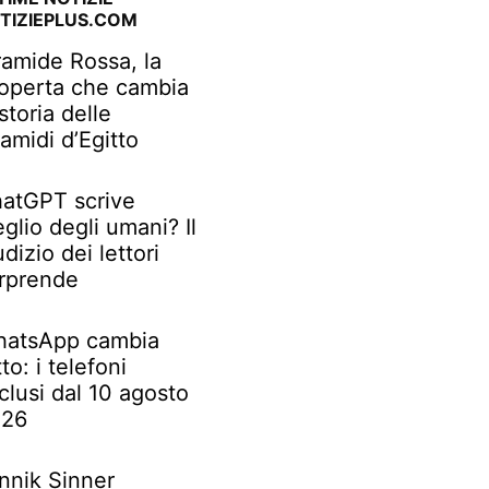
TIZIEPLUS.COM
ramide Rossa, la
operta che cambia
 storia delle
ramidi d’Egitto
atGPT scrive
glio degli umani? Il
udizio dei lettori
rprende
atsApp cambia
tto: i telefoni
clusi dal 10 agosto
026
nnik Sinner