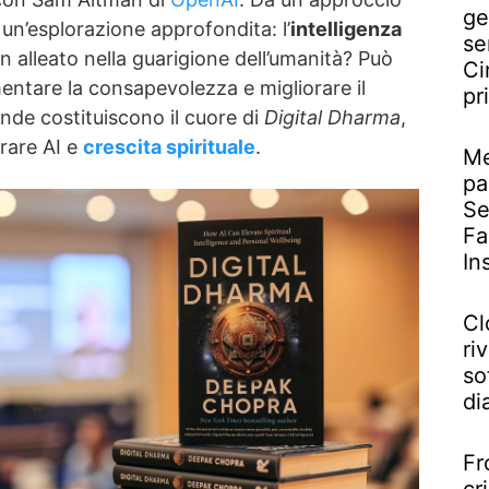
ge
 un’esplorazione approfondita: l’
intelligenza
se
 alleato nella guarigione dell’umanità? Può
Ci
umentare la consapevolezza e migliorare il
pr
de costituiscono il cuore di
Digital Dharma
,
rare AI e
crescita spirituale
.
Me
pa
Se
Fa
In
Cl
riv
so
di
Fr