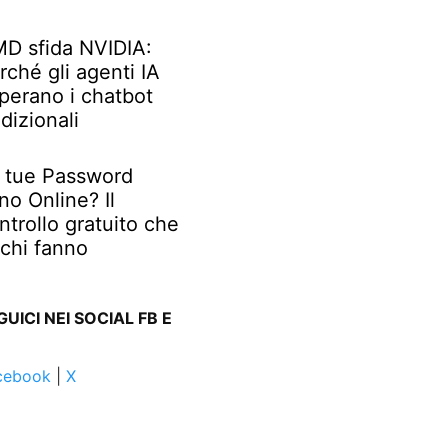
D sfida NVIDIA:
rché gli agenti IA
perano i chatbot
adizionali
 tue Password
no Online? Il
ntrollo gratuito che
chi fanno
GUICI NEI SOCIAL FB E
cebook
|
X