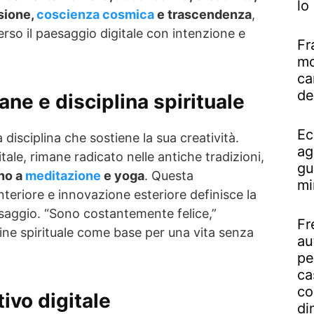
lo
sione,
coscienza cosmica
e trascendenza
,
verso il paesaggio digitale con intenzione e
Fr
mo
ca
de
ane e disciplina spirituale
Ec
a disciplina che sostiene la sua creatività.
ag
ale, rimane radicato nelle antiche tradizioni,
gu
rno a
meditazione
e yoga
. Questa
mi
nteriore e innovazione esteriore definisce la
ssaggio. “Sono costantemente felice,”
Fr
ine spirituale come base per una vita senza
au
pe
ca
co
ivo digitale
di