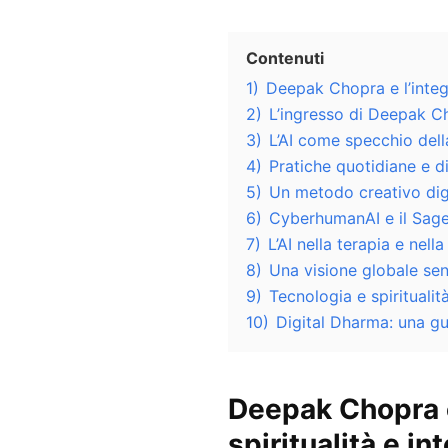
Contenuti
1)
Deepak Chopra e l’integra
2)
L’ingresso di Deepak Ch
3)
L’AI come specchio del
4)
Pratiche quotidiane e di
5)
Un metodo creativo dig
6)
CyberhumanAI e il Sag
7)
L’AI nella terapia e nell
8)
Una visione globale sen
9)
Tecnologia e spiritualit
10)
Digital Dharma: una gu
Deepak Chopra e
spiritualità e in