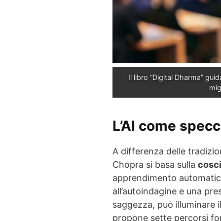
Il libro “Digital Dharma” guida
mig
L’AI come specc
A differenza delle tradizio
Chopra si basa sulla
cosc
apprendimento automati
all’autoindagine e una pre
saggezza, può illuminare i
propone sette percorsi f