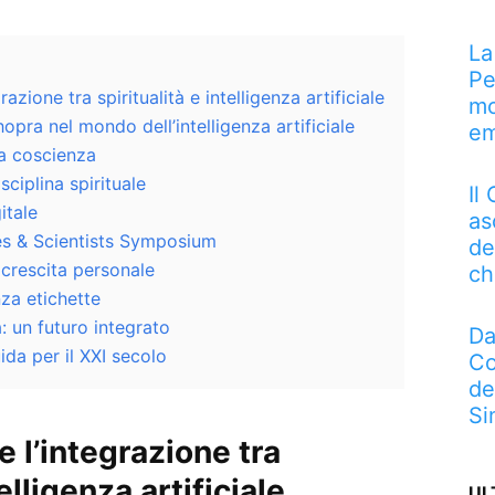
La
Pe
zione tra spiritualità e intelligenza artificiale
mo
opra nel mondo dell’intelligenza artificiale
em
la coscienza
sciplina spirituale
Il
itale
as
es & Scientists Symposium
de
a crescita personale
ch
za etichette
à: un futuro integrato
Da
ida per il XXI secolo
Co
de
Si
 l’integrazione tra
telligenza artificiale
UL