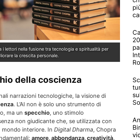
cr
pi
ca
Ca
20
pa
 i lettori nella fusione tra tecnologia e spiritualità per 
In
liorare la crescita personale.
R
hio della coscienza
Sc
tu
su
nali narrazioni tecnologiche, la visione di
So
ienza
. L’AI non è solo uno strumento di
co, ma un
specchio
, uno stimolo
An
senza non giudicante che, se utilizzata con
Bi
l mondo interiore. In
Digital Dharma
, Chopra
vi
ondamentali:
amore, abbondanza, creatività,