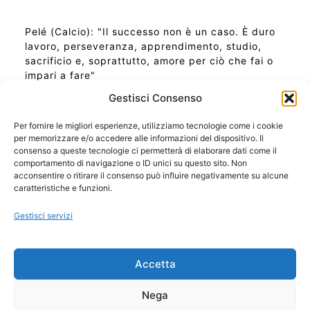
Pelé (Calcio): "Il successo non è un caso. È duro
lavoro, perseveranza, apprendimento, studio,
sacrificio e, soprattutto, amore per ciò che fai o
impari a fare"
Gestisci Consenso
Per fornire le migliori esperienze, utilizziamo tecnologie come i cookie
per memorizzare e/o accedere alle informazioni del dispositivo. Il
Ora Esatta in Italia in questo momento
consenso a queste tecnologie ci permetterà di elaborare dati come il
Ti Senti Strano Ultimamente? Potrebbe Essere per
comportamento di navigazione o ID unici su questo sito. Non
la Risonanza di Schumann
acconsentire o ritirare il consenso può influire negativamente su alcune
Come Sapere Se Stai Ascendendo alla Quinta
caratteristiche e funzioni.
Dimensione
Gestisci servizi
Copyright 2026 NotiziePlus.com
Accetta
Edizioni Web4Star
Chi Siamo: Redazione
Nega
📰 Contenuto Umano Verificato