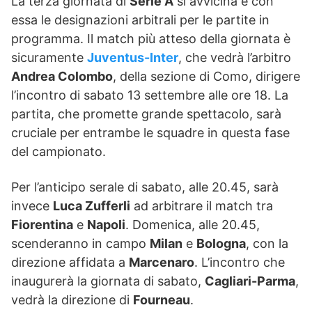
La terza giornata di
Serie A
si avvicina e con
essa le designazioni arbitrali per le partite in
programma. Il match più atteso della giornata è
sicuramente
Juventus-Inter
, che vedrà l’arbitro
Andrea Colombo
, della sezione di Como, dirigere
l’incontro di sabato 13 settembre alle ore 18. La
partita, che promette grande spettacolo, sarà
cruciale per entrambe le squadre in questa fase
del campionato.
Per l’anticipo serale di sabato, alle 20.45, sarà
invece
Luca Zufferli
ad arbitrare il match tra
Fiorentina
e
Napoli
. Domenica, alle 20.45,
scenderanno in campo
Milan
e
Bologna
, con la
direzione affidata a
Marcenaro
. L’incontro che
inaugurerà la giornata di sabato,
Cagliari-Parma
,
vedrà la direzione di
Fourneau
.