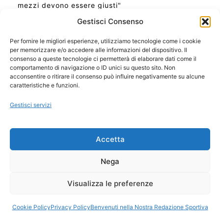
mezzi devono essere giusti"
Gestisci Consenso
Per fornire le migliori esperienze, utilizziamo tecnologie come i cookie
per memorizzare e/o accedere alle informazioni del dispositivo. Il
Ora Esatta in Italia in questo momento
consenso a queste tecnologie ci permetterà di elaborare dati come il
Ti Senti Strano Ultimamente? Potrebbe Essere per
comportamento di navigazione o ID unici su questo sito. Non
la Risonanza di Schumann
acconsentire o ritirare il consenso può influire negativamente su alcune
Come Sapere Se Stai Ascendendo alla Quinta
caratteristiche e funzioni.
Dimensione
Gestisci servizi
Copyright 2026 NotiziePlus.com
Accetta
Edizioni Web4Star
Chi Siamo: Redazione
Nega
📰 Contenuto Umano Verificato
Privacy Coockie
-
Pubblicità
Visualizza le preferenze
Sitemap
-
Feed
Cookie Policy
Privacy Policy
Benvenuti nella Nostra Redazione Sportiva