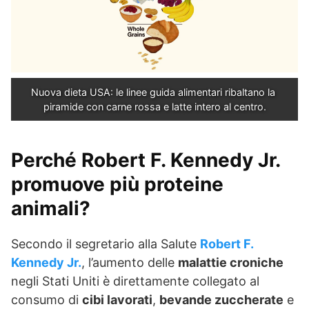
Nuova dieta USA: le linee guida alimentari ribaltano la 
piramide con carne rossa e latte intero al centro.
Perché Robert F. Kennedy Jr.
promuove più proteine
animali?
Secondo il segretario alla Salute
Robert F.
Kennedy Jr.
, l’aumento delle
malattie croniche
negli Stati Uniti è direttamente collegato al
consumo di
cibi lavorati
,
bevande zuccherate
e