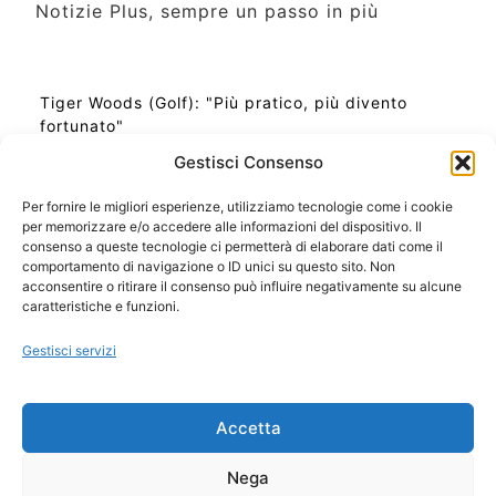
Notizie Plus, sempre un passo in più
Tiger Woods (Golf): "Più pratico, più divento
fortunato"
Gestisci Consenso
Per fornire le migliori esperienze, utilizziamo tecnologie come i cookie
per memorizzare e/o accedere alle informazioni del dispositivo. Il
Ora Esatta in Italia in questo momento
consenso a queste tecnologie ci permetterà di elaborare dati come il
Ti Senti Strano Ultimamente? Potrebbe Essere per
comportamento di navigazione o ID unici su questo sito. Non
la Risonanza di Schumann
acconsentire o ritirare il consenso può influire negativamente su alcune
Come Sapere Se Stai Ascendendo alla Quinta
caratteristiche e funzioni.
Dimensione
Gestisci servizi
Copyright 2026 NotiziePlus.com
Accetta
Edizioni Web4Star
Chi Siamo: Redazione
Nega
📰 Contenuto Umano Verificato