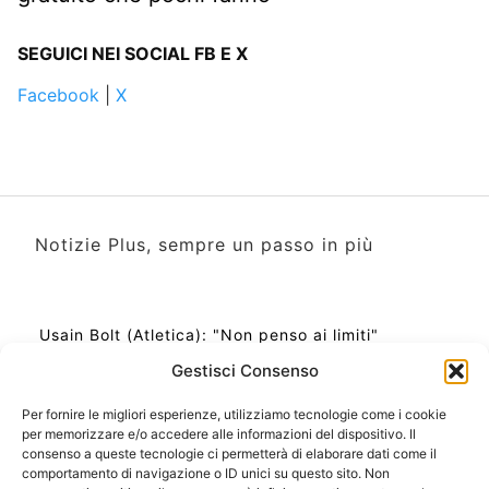
SEGUICI NEI SOCIAL FB E X
Facebook
|
X
Notizie Plus, sempre un passo in più
Usain Bolt (Atletica): "Non penso ai limiti"
Gestisci Consenso
Per fornire le migliori esperienze, utilizziamo tecnologie come i cookie
per memorizzare e/o accedere alle informazioni del dispositivo. Il
Ora Esatta in Italia in questo momento
consenso a queste tecnologie ci permetterà di elaborare dati come il
Ti Senti Strano Ultimamente? Potrebbe Essere per
comportamento di navigazione o ID unici su questo sito. Non
la Risonanza di Schumann