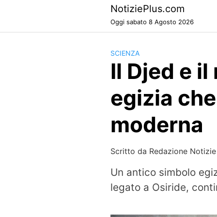
Skip
NotiziePlus.com
to
Oggi sabato 8 Agosto 2026
content
SCIENZA
Il Djed e i
egizia che
moderna
Scritto da
Redazione Notizie
Un antico simbolo egiz
legato a Osiride, conti