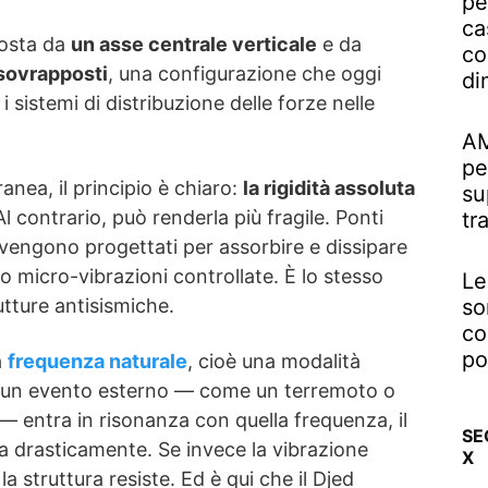
pe
ca
posta da
un asse centrale verticale
e da
co
i sovrapposti
, una configurazione che oggi
di
sistemi di distribuzione delle forze nelle
AM
pe
nea, il principio è chiaro:
la rigidità assoluta
su
Al contrario, può renderla più fragile. Ponti
tr
i vengono progettati per assorbire e dissipare
so micro-vibrazioni controllate. È lo stesso
Le
so
utture antisismiche.
co
po
a
frequenza naturale
, cioè una modalità
Se un evento esterno — come un terremoto o
 — entra in risonanza con quella frequenza, il
SE
a drasticamente. Se invece la vibrazione
X
 la struttura resiste. Ed è qui che il Djed