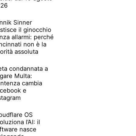
026
nnik Sinner
stisce il ginocchio
nza allarmi: perché
ncinnati non è la
iorità assoluta
ta condannata a
gare Multa:
ntenza cambia
cebook e
stagram
oudflare OS
oluziona l’AI: il
ftware nasce