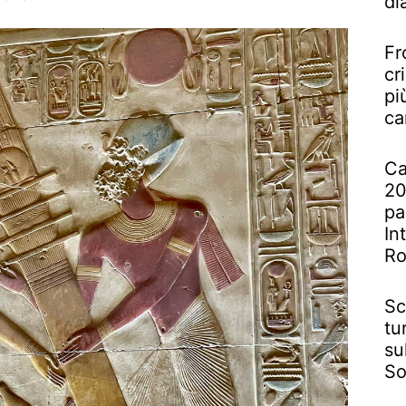
di
Fr
cr
pi
ca
Ca
20
pa
In
R
Sc
tu
su
So