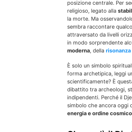
posizione centrale. Per s
religioso, legato alla
stabil
la morte. Ma osservandolo
sembra raccontare qualcos
attraversato da livelli or
in modo sorprendente alcu
moderna
, della
risonanza 
È solo un simbolo spiritual
forma archetipica, leggi u
scientificamente? È quest
dibattito tra archeologi, s
indipendenti. Perché il Dj
simbolo che ancora oggi c
energia e ordine cosmico