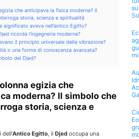
tu
su
 egizia che anticipava la fisica moderna? Il
So
erroga storia, scienza e spiritualità
e significato aveva nell’antico Egitto?
Ec
 Djed ricorda l’ingegneria moderna?
ag
evano il principio universale della vibrazione?
gu
ualità o una forma di conoscenza avanzata?
mi
mbolo del Djed?
Au
Id
 colonna egizia che
Ac
sica moderna? Il simbolo che
Ga
rroga storia, scienza e
Ci
Eo
gr
 dell’
Antico Egitto
, il
Djed
occupa una
mo