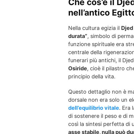
Che cos’è il Dje
nell’antico Egitt
Nella cultura egizia il
Djed
durata”
, simbolo di perma
funzione spirituale era str
centrale della rigenerazione
funerari più antichi, il Dj
Osiride
, cioè il pilastro c
principio della vita.
Questo dettaglio non è mar
dorsale non era solo un e
dell’equilibrio vitale
. Era 
di sostenere il peso e di m
così la sintesi perfetta d
asse stabile, nulla può du