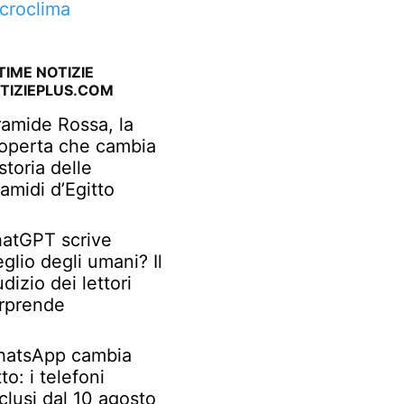
croclima
TIME NOTIZIE
TIZIEPLUS.COM
ramide Rossa, la
operta che cambia
 storia delle
ramidi d’Egitto
atGPT scrive
glio degli umani? Il
udizio dei lettori
rprende
atsApp cambia
tto: i telefoni
clusi dal 10 agosto