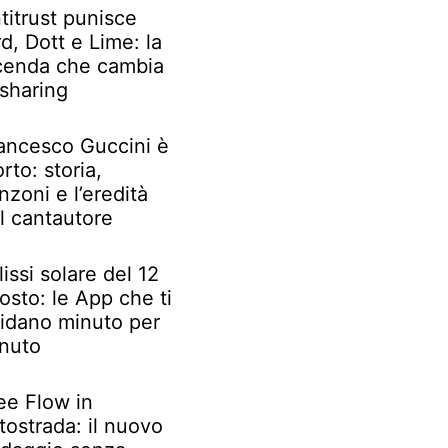
titrust punisce
rd, Dott e Lime: la
cenda che cambia
 sharing
ancesco Guccini è
rto: storia,
nzoni e l’eredità
l cantautore
lissi solare del 12
osto: le App che ti
idano minuto per
nuto
ee Flow in
tostrada: il nuovo