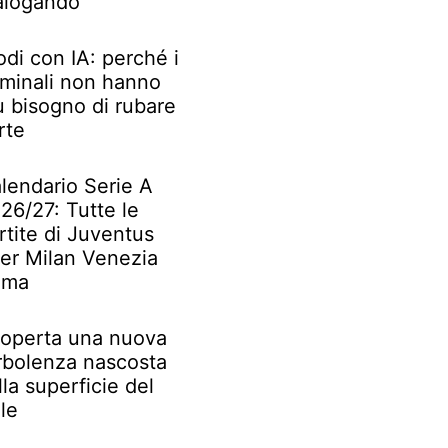
alogando
odi con IA: perché i
iminali non hanno
ù bisogno di rubare
rte
lendario Serie A
26/27: Tutte le
rtite di Juventus
ter Milan Venezia
oma
operta una nuova
rbolenza nascosta
lla superficie del
le