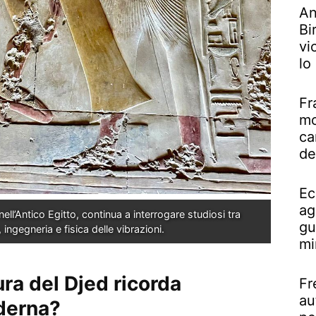
An
Bi
vi
lo
Fr
mo
ca
de
Ec
ag
 nell’Antico Egitto, continua a interrogare studiosi tra 
gu
à, ingegneria e fisica delle vibrazioni.
mi
ura del Djed ricorda
Fr
au
derna?