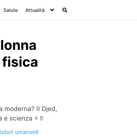
Salute
Attualità
colonna
fisica
ca moderna? Il Djed,
tà e scienza ⚡🏺
Robot umanoidi