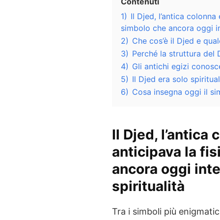
Contenuti
1)
Il Djed, l’antica colonna
simbolo che ancora oggi int
2)
Che cos’è il Djed e qual
3)
Perché la struttura del
4)
Gli antichi egizi conosc
5)
Il Djed era solo spirit
6)
Cosa insegna oggi il si
Il Djed, l’antica
anticipava la fi
ancora oggi inte
spiritualità
Tra i simboli più enigmatici