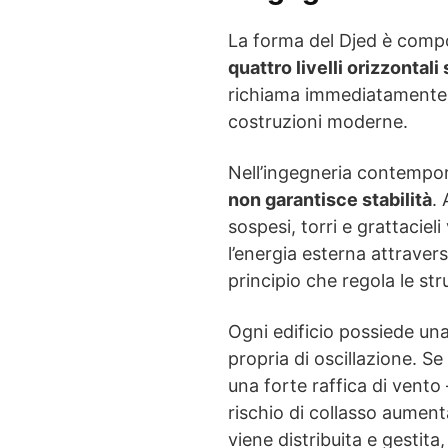
La forma del Djed è com
quattro livelli orizzontal
richiama immediatamente i 
costruzioni moderne.
Nell’ingegneria contempora
non garantisce stabilità
. 
sospesi, torri e grattaciel
l’energia esterna attraver
principio che regola le str
Ogni edificio possiede un
propria di oscillazione. 
una forte raffica di vento
rischio di collasso aument
viene distribuita e gestita,