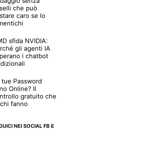
daggio senza
selli che può
stare caro se lo
mentichi
D sfida NVIDIA:
rché gli agenti IA
perano i chatbot
adizionali
 tue Password
no Online? Il
ntrollo gratuito che
chi fanno
GUICI NEI SOCIAL FB E