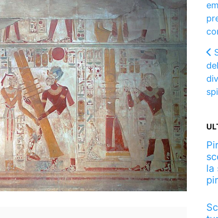
em
pre
co
S
de
di
spi
UL
Pi
sc
la
pi
Sc