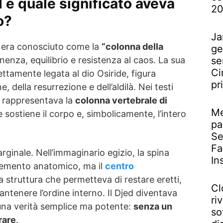
d e quale significato aveva
2
o?
Ja
era conosciuto come la
“colonna della
ge
se
nenza, equilibrio e resistenza al caos. La sua
Ci
ettamente legata al dio Osiride, figura
pr
, della resurrezione e dell’aldilà. Nei testi
ed rappresentava la
colonna vertebrale di
Me
he sostiene il corpo e, simbolicamente, l’intero
pa
Se
Fa
ginale. Nell’immaginario egizio, la spina
In
lemento anatomico, ma il
centro
la struttura che permetteva di restare eretti,
Cl
antenere l’ordine interno. Il Djed diventava
riv
i una verità semplice ma potente:
senza un
so
rare
.