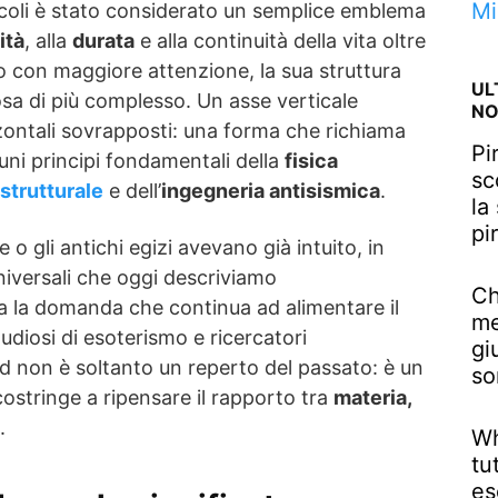
Mi
ecoli è stato considerato un semplice emblema
ità
, alla
durata
e alla continuità della vita oltre
 con maggiore attenzione, la sua struttura
UL
a di più complesso. Un asse verticale
NO
izzontali sovrapposti: una forma che richiama
Pi
ni principi fondamentali della
fisica
sc
strutturale
e dell’
ingegneria antisismica
.
la
pi
e o gli antichi egizi avevano già intuito, in
niversali che oggi descriviamo
Ch
a la domanda che continua ad alimentare il
me
tudiosi di esoterismo e ricercatori
gi
ed non è soltanto un reperto del passato: è un
so
ostringe a ripensare il rapporto tra
materia,
.
Wh
tu
es