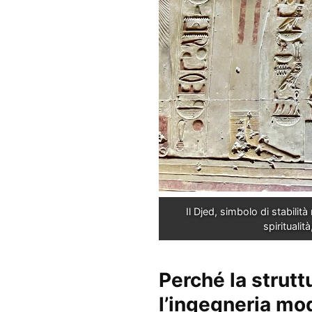
Il Djed, simbolo di stabilità
spiritualit
Perché la strutt
l’ingegneria mo