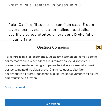
Notizie Plus, sempre un passo in più
Pelé (Calcio): "Il successo non è un caso. È duro
lavoro, perseveranza, apprendimento, studio,
sacrificio e, soprattutto, amore per ciò che fai o
impari a fare"
Gestisci Consenso
Per fornire le migliori esperienze, utilizziamo tecnologie come i cookie
per memorizzare e/o accedere alle informazioni del dispositivo. Il
Ora Esatta in Italia in questo momento
consenso a queste tecnologie ci permetterà di elaborare dati come il
Ti Senti Strano Ultimamente? Potrebbe Essere per
comportamento di navigazione o ID unici su questo sito. Non
la Risonanza di Schumann
acconsentire o ritirare il consenso può influire negativamente su alcune
Come Sapere Se Stai Ascendendo alla Quinta
caratteristiche e funzioni.
Dimensione
Gestisci servizi
Copyright 2026 NotiziePlus.com
Accetta