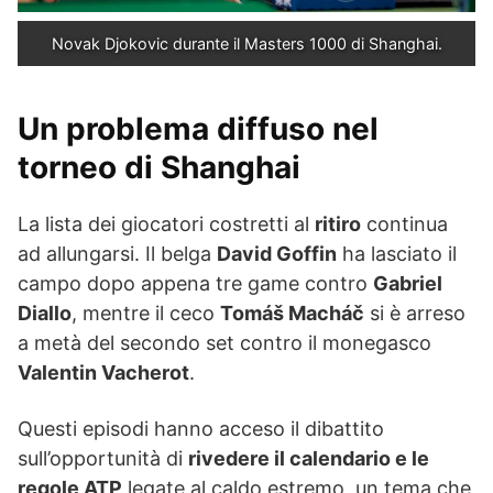
Novak Djokovic durante il Masters 1000 di Shanghai.
Un problema diffuso nel
torneo di Shanghai
La lista dei giocatori costretti al
ritiro
continua
ad allungarsi. Il belga
David Goffin
ha lasciato il
campo dopo appena tre game contro
Gabriel
Diallo
, mentre il ceco
Tomáš Macháč
si è arreso
a metà del secondo set contro il monegasco
Valentin Vacherot
.
Questi episodi hanno acceso il dibattito
sull’opportunità di
rivedere il calendario e le
regole ATP
legate al caldo estremo, un tema che