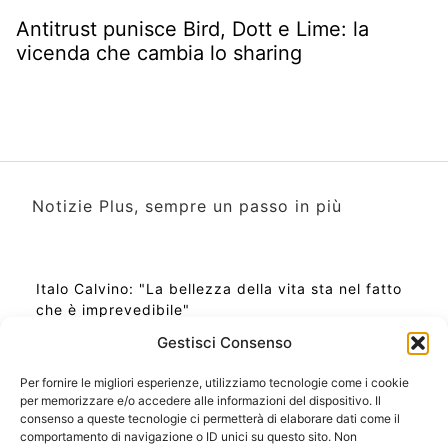
Antitrust punisce Bird, Dott e Lime: la
vicenda che cambia lo sharing
Notizie Plus, sempre un passo in più
Italo Calvino: "La bellezza della vita sta nel fatto
che è imprevedibile"
Gestisci Consenso
Per fornire le migliori esperienze, utilizziamo tecnologie come i cookie
per memorizzare e/o accedere alle informazioni del dispositivo. Il
Ora Esatta in Italia in questo momento
consenso a queste tecnologie ci permetterà di elaborare dati come il
Ti Senti Strano Ultimamente? Potrebbe Essere per
comportamento di navigazione o ID unici su questo sito. Non
la Risonanza di Schumann