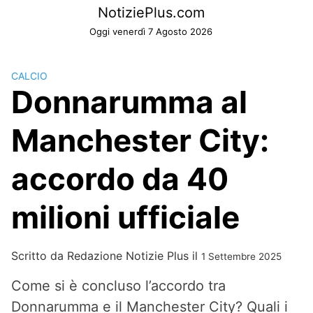
Skip
NotiziePlus.com
to
Oggi venerdì 7 Agosto 2026
content
CALCIO
Donnarumma al
Manchester City:
accordo da 40
milioni ufficiale
Scritto da
Redazione Notizie Plus
il
1 Settembre 2025
Come si è concluso l’accordo tra
Donnarumma e il Manchester City? Quali i