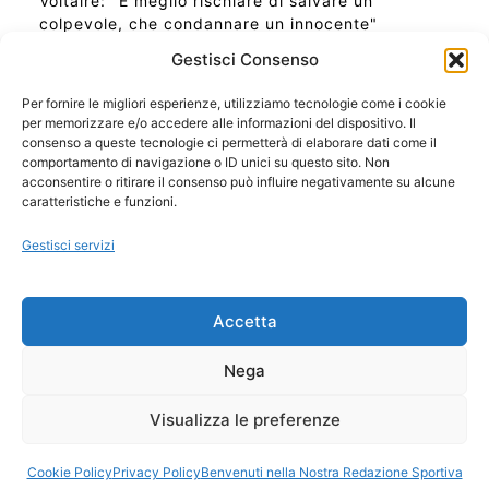
Voltaire: "È meglio rischiare di salvare un
colpevole, che condannare un innocente"
Gestisci Consenso
Per fornire le migliori esperienze, utilizziamo tecnologie come i cookie
per memorizzare e/o accedere alle informazioni del dispositivo. Il
Ora Esatta in Italia in questo momento
consenso a queste tecnologie ci permetterà di elaborare dati come il
Ti Senti Strano Ultimamente? Potrebbe Essere per
comportamento di navigazione o ID unici su questo sito. Non
la Risonanza di Schumann
acconsentire o ritirare il consenso può influire negativamente su alcune
Come Sapere Se Stai Ascendendo alla Quinta
caratteristiche e funzioni.
Dimensione
Gestisci servizi
Copyright 2026 NotiziePlus.com
Accetta
Edizioni Web4Star
Chi Siamo: Redazione
Nega
📰 Contenuto Umano Verificato
Privacy Coockie
-
Pubblicità
Visualizza le preferenze
Sitemap
-
Feed
Cookie Policy
Privacy Policy
Benvenuti nella Nostra Redazione Sportiva