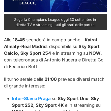
Segui la Champions League oggi 30 settembre in 
diretta TV e streaming: tutti gli orari delle partite.
Alle
18:45
scenderà in campo anche il
Kairat
Almaty-Real Madrid
, disponibile su
Sky Sport
Calcio
,
Sky Sport 254
e in streaming su
NOW
,
con telecronaca di Antonio Nucera e Diretta Gol
di Federico Botti.
Il turno serale delle
21:00
prevede diversi match
di grande interesse:
Inter-Slavia Praga
su
Sky Sport Uno
,
Sky
Sport 252
,
Sky Sport 4K
e in streaming su