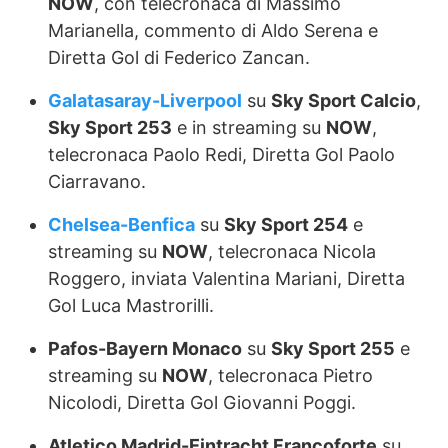
NOW
, con telecronaca di Massimo
Marianella, commento di Aldo Serena e
Diretta Gol di Federico Zancan.
Galatasaray-Liverpool
su
Sky Sport Calcio
,
Sky Sport 253
e in streaming su
NOW
,
telecronaca Paolo Redi, Diretta Gol Paolo
Ciarravano.
Chelsea-Benfica
su
Sky Sport 254
e
streaming su
NOW
, telecronaca Nicola
Roggero, inviata Valentina Mariani, Diretta
Gol Luca Mastrorilli.
Pafos-Bayern Monaco
su
Sky Sport 255
e
streaming su
NOW
, telecronaca Pietro
Nicolodi, Diretta Gol Giovanni Poggi.
Atletico Madrid-Eintracht Francoforte
su