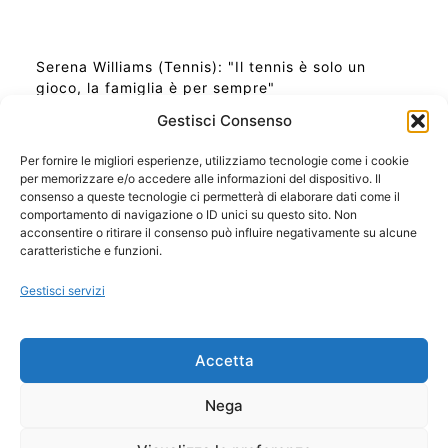
Serena Williams (Tennis): "Il tennis è solo un
gioco, la famiglia è per sempre"
Gestisci Consenso
Per fornire le migliori esperienze, utilizziamo tecnologie come i cookie
per memorizzare e/o accedere alle informazioni del dispositivo. Il
Ora Esatta in Italia in questo momento
consenso a queste tecnologie ci permetterà di elaborare dati come il
Ti Senti Strano Ultimamente? Potrebbe Essere per
comportamento di navigazione o ID unici su questo sito. Non
la Risonanza di Schumann
acconsentire o ritirare il consenso può influire negativamente su alcune
Come Sapere Se Stai Ascendendo alla Quinta
caratteristiche e funzioni.
Dimensione
Gestisci servizi
Copyright 2026 NotiziePlus.com
Accetta
Edizioni Web4Star
Chi Siamo: Redazione
Nega
📰 Contenuto Umano Verificato
Privacy Coockie
-
Pubblicità