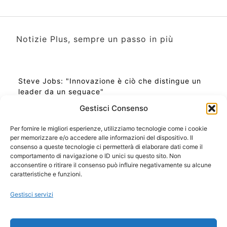
Notizie Plus, sempre un passo in più
Steve Jobs: "Innovazione è ciò che distingue un
leader da un seguace"
Gestisci Consenso
Per fornire le migliori esperienze, utilizziamo tecnologie come i cookie
per memorizzare e/o accedere alle informazioni del dispositivo. Il
Ora Esatta in Italia in questo momento
consenso a queste tecnologie ci permetterà di elaborare dati come il
Ti Senti Strano Ultimamente? Potrebbe Essere per
comportamento di navigazione o ID unici su questo sito. Non
la Risonanza di Schumann
acconsentire o ritirare il consenso può influire negativamente su alcune
Come Sapere Se Stai Ascendendo alla Quinta
caratteristiche e funzioni.
Dimensione
Gestisci servizi