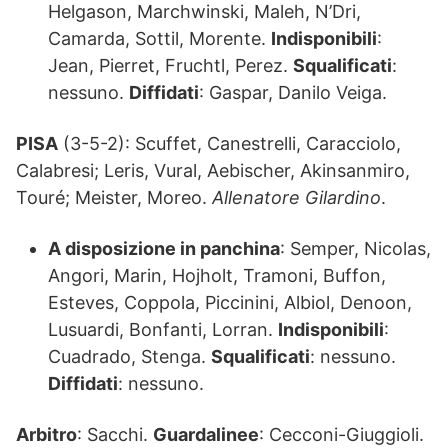
Helgason, Marchwinski, Maleh, N’Dri,
Camarda, Sottil, Morente.
Indisponibili
:
Jean, Pierret, Fruchtl, Perez.
Squalificati
:
nessuno.
Diffidati
: Gaspar, Danilo Veiga.
PISA
(3-5-2): Scuffet, Canestrelli, Caracciolo,
Calabresi; Leris, Vural, Aebischer, Akinsanmiro,
Touré; Meister, Moreo.
Allenatore Gilardino
.
A disposizione in panchina
: Semper, Nicolas,
Angori, Marin, Hojholt, Tramoni, Buffon,
Esteves, Coppola, Piccinini, Albiol, Denoon,
Lusuardi, Bonfanti, Lorran.
Indisponibili
:
Cuadrado, Stenga.
Squalificati
: nessuno.
Diffidati
: nessuno.
Arbitro
: Sacchi.
Guardalinee
: Cecconi-Giuggioli.