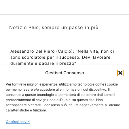
Notizie Plus, sempre un passo in più
Alessandro Del Piero (Calcio): "Nella vita, non ci
sono scorciatoie per il successo. Devi lavorare
duramente e pagare il prezzo"
Gestisci Consenso
Per fornire le migliori esperienze, utilizziamo tecnologie come i cookie
per memorizzare e/o accedere alle informazioni del dispositivo. Il
Ora Esatta in Italia in questo momento
consenso a queste tecnologie ci permetterà di elaborare dati come il
Ti Senti Strano Ultimamente? Potrebbe Essere per
comportamento di navigazione o ID unici su questo sito. Non
la Risonanza di Schumann
acconsentire o ritirare il consenso può influire negativamente su alcune
Come Sapere Se Stai Ascendendo alla Quinta
caratteristiche e funzioni.
Dimensione
Gestisci servizi