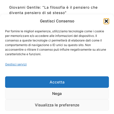
Giovanni Gentile: "La filosofia è il pensiero che
diventa pensiero di sé stesso"
Gestisci Consenso
Per fornire le migliori esperienze, utilizziamo tecnologie come i cookie
per memorizzare e/o accedere alle informazioni del dispositivo. Il
Ora Esatta in Italia in questo momento
consenso a queste tecnologie ci permetterà di elaborare dati come il
Ti Senti Strano Ultimamente? Potrebbe Essere per
comportamento di navigazione o ID unici su questo sito. Non
la Risonanza di Schumann
acconsentire o ritirare il consenso può influire negativamente su alcune
Come Sapere Se Stai Ascendendo alla Quinta
caratteristiche e funzioni.
Dimensione
Gestisci servizi
Copyright 2026 NotiziePlus.com
Accetta
Edizioni Web4Star
Chi Siamo: Redazione
Nega
📰 Contenuto Umano Verificato
Privacy Coockie
-
Pubblicità
Visualizza le preferenze
Sitemap
-
Feed