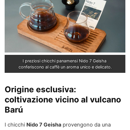
I preziosi chicchi panamensi Nido 7 Geisha 
conferiscono al caffè un aroma unico e delicato.
Origine esclusiva:
coltivazione vicino al vulcano
Barú
I chicchi
Nido 7 Geisha
provengono da una