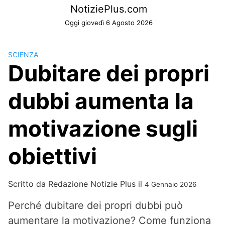
Skip
NotiziePlus.com
to
Oggi giovedì 6 Agosto 2026
content
SCIENZA
Dubitare dei propri
dubbi aumenta la
motivazione sugli
obiettivi
Scritto da
Redazione Notizie Plus
il
4 Gennaio 2026
Perché dubitare dei propri dubbi può
aumentare la motivazione? Come funziona