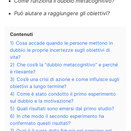
Come funziona il dubbio metacognitivo?
Può aiutare a raggiungere gli obiettivi?
Contenuti
1)
Cosa accade quando le persone mettono in
dubbio le proprie incertezze sugli obiettivi di
vita?
2)
Che cos’è la “dubbio metacognitivo” e perché
è rilevante?
3)
Cos’è una crisi di azione e come influisce sugli
obiettivi a lungo termine?
4)
Come è stato condotto il primo esperimento
sul dubbio e la motivazione?
5)
Quali risultati sono emersi dal primo studio?
6)
In che modo il secondo esperimento ha
confermato questi risultati?
7)
Qual è il ruolo della fiducia nel pensiero nel