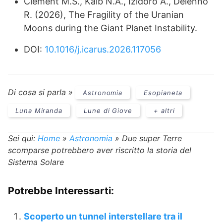
Clement M.S., Kaib N.A., Izidoro A., Deienno
R. (2026), The Fragility of the Uranian
Moons during the Giant Planet Instability.
DOI:
10.1016/j.icarus.2026.117056
Di cosa si parla »
Astronomia
Esopianeta
Luna Miranda
Lune di Giove
+ altri
Sei qui:
Home
»
Astronomia
»
Due super Terre
scomparse potrebbero aver riscritto la storia del
Sistema Solare
Potrebbe Interessarti:
Scoperto un tunnel interstellare tra il