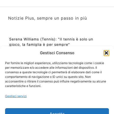
Notizie Plus, sempre un passo in più
Serena Williams (Tennis): "Il tennis è solo un
gioco, la famiglia è per sempre"
Gestisci Consenso
Per fornire le migliori esperienze, utilizziamo tecnologie come i cookie
per memorizzare e/o accedere alle informazioni del dispositivo. Il
Ora Esatta in Italia in questo momento
consenso a queste tecnologie ci permetterà di elaborare dati come il
Ti Senti Strano Ultimamente? Potrebbe Essere per
comportamento di navigazione o ID unici su questo sito. Non
la Risonanza di Schumann
acconsentire o ritirare il consenso può influire negativamente su alcune
Come Sapere Se Stai Ascendendo alla Quinta
caratteristiche e funzioni.
Dimensione
Gestisci servizi
Copyright 2026 NotiziePlus.com
Accetta