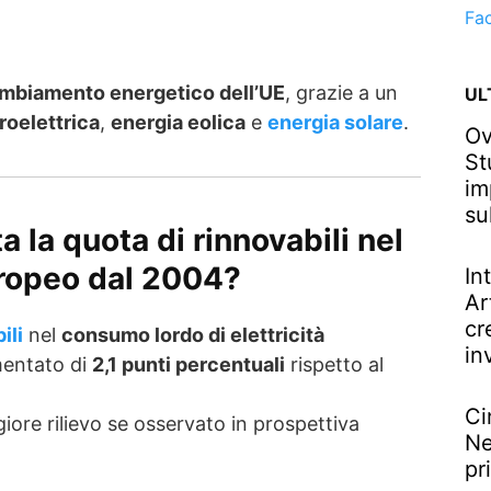
Fa
mbiamento energetico dell’UE
, grazie a un
UL
roelettrica
,
energia eolica
e
energia solare
.
Ov
St
im
su
 la quota di rinnovabili nel
uropeo dal 2004?
In
Ar
cr
ili
nel
consumo lordo di elettricità
in
mentato di
2,1 punti percentuali
rispetto al
Ci
re rilievo se osservato in prospettiva
Ne
pr