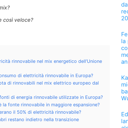
da
 mix?
re
2
e così veloce?
Fe
la
co
me
ricità rinnovabile nel mix energetico dell’Unione
an
onsumo di elettricità rinnovabile in Europa?
Ka
ta di rinnovabili nel mix elettrico europeo dal
mi
ba
 fonti di energia rinnovabile utilizzate in Europa?
Wu
 è la fonte rinnovabile in maggiore espansione?
rano il 50% di elettricità rinnovabile?
Ed
ri restano indietro nella transizione
la