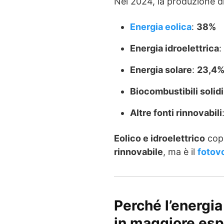
Nel 2024, la produzione d
Energia eolica
:
38%
Energia idroelettrica
:
Energia solare
:
23,4
Biocombustibili solidi
Altre fonti rinnovabili
Eolico e idroelettrico
copr
rinnovabile
, ma è il
fotov
Perché l’energia
in maggiore es