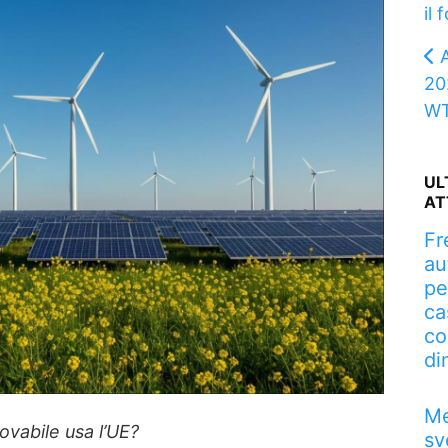
il 
20
WT
UL
AT
Fr
au
pe
ca
co
di
Me
novabile usa l’UE?
sv