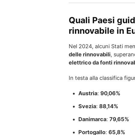
Quali Paesi guid
rinnovabile in E
Nel 2024, alcuni Stati me
delle rinnovabili
, superan
elettrico da fonti rinnovab
In testa alla classifica fig
Austria
:
90,06%
Svezia
:
88,14%
Danimarca
:
79,65%
Portogallo
:
65,8%