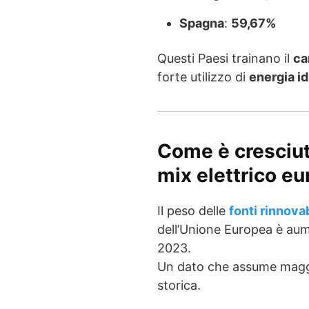
Spagna
:
59,67%
Questi Paesi trainano il
ca
forte utilizzo di
energia id
Come è cresciuta
mix elettrico e
Il peso delle
fonti rinnovab
dell’Unione Europea è au
2023.
Un dato che assume maggio
storica.