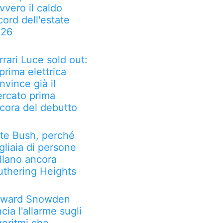
vvero il caldo
cord dell'estate
026
rrari Luce sold out:
 prima elettrica
nvince già il
rcato prima
cora del debutto
te Bush, perché
gliaia di persone
llano ancora
thering Heights
ward Snowden
ncia l'allarme sugli