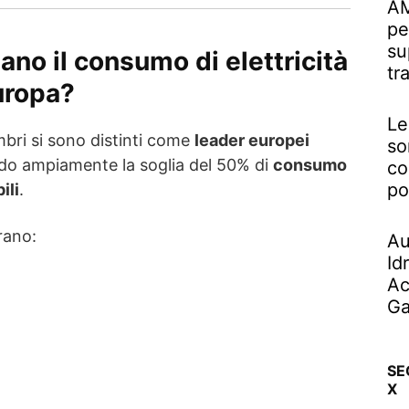
AM
pe
su
ano il consumo di elettricità
tr
uropa?
Le
mbri si sono distinti come
leader europei
so
do ampiamente la soglia del 50% di
consumo
co
po
ili
.
urano:
Au
Id
Ac
Ga
SE
X