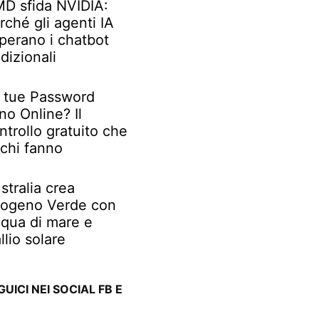
D sfida NVIDIA:
rché gli agenti IA
perano i chatbot
adizionali
 tue Password
no Online? Il
ntrollo gratuito che
chi fanno
stralia crea
rogeno Verde con
qua di mare e
llio solare
GUICI NEI SOCIAL FB E