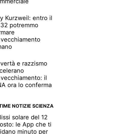
mmerciale
y Kurzweil: entro il
32 potremmo
rmare
invecchiamento
mano
vertà e razzismo
celerano
invecchiamento: il
A ora lo conferma
TIME NOTIZIE SCIENZA
lissi solare del 12
osto: le App che ti
idano minuto per