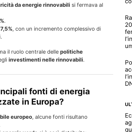
co
tricità da energie rinnovabili
si fermava al
Ra
6%
.
20
7,5%
, con un incremento complessivo di
fe
i
.
l’
u
a il ruolo centrale delle
politiche
egli
investimenti nelle rinnovabili
.
Po
ac
l’
DN
ncipali fonti di energia
izzate in Europa?
UL
Ec
bile europeo
, alcune fonti risultano
ag
.
gu