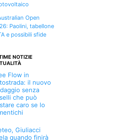
fotovoltaico
Australian Open
26: Paolini, tabellone
A e possibili sfide
TIME NOTIZIE
TUALITÀ
ee Flow in
tostrada: il nuovo
daggio senza
selli che può
stare caro se lo
mentichi
teo, Giuliacci
ela quando finirà