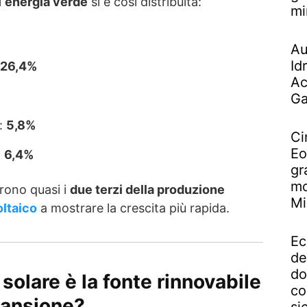
i
energia verde
si è così distribuita:
mi
Au
Id
26,4%
Ac
%
Ga
:
5,8%
Ci
Eo
:
6,4%
gr
mo
ono quasi i
due terzi della produzione
Mi
oltaico
a mostrare la crescita più rapida.
Ec
de
do
 solare è la fonte rinnovabile
co
pansione?