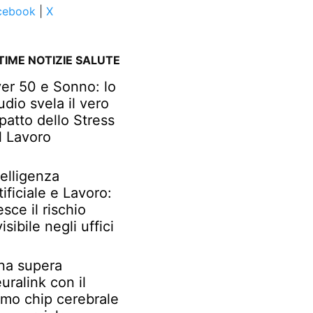
cebook
|
X
TIME NOTIZIE SALUTE
er 50 e Sonno: lo
udio svela il vero
patto dello Stress
l Lavoro
telligenza
tificiale e Lavoro:
esce il rischio
visibile negli uffici
na supera
uralink con il
imo chip cerebrale