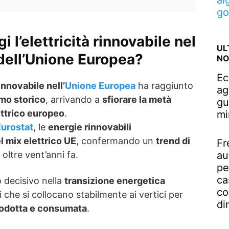
al
go
 l’elettricità rinnovabile nel
UL
dell’Unione Europea?
NO
Ec
innovabile nell’
Unione Europea
ha raggiunto
ag
mo storico
, arrivando a
sfiorare la metà
gu
ettrico europeo
.
mi
Eurostat
, le
energie rinnovabili
l mix elettrico UE
, confermando un
trend di
Fr
 oltre vent’anni fa.
au
pe
ca
 decisivo nella
transizione energetica
co
i che si collocano stabilmente ai vertici per
di
rodotta e consumata
.