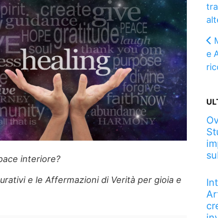
tra
al
e 
ri
UL
Ov
St
im
su
 pace interiore?
rativi e le Affermazioni di Verità per gioia e
In
Ar
cr
in