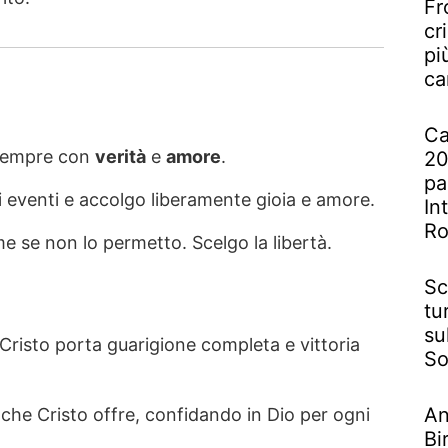
Fr
cr
pi
ca
Ca
 sempre con
verità
e
amore
.
20
pa
li eventi e accolgo liberamente gioia e amore.
In
R
me se non lo permetto. Scelgo la libertà.
Sc
tu
su
ù Cristo porta guarigione completa e vittoria
So
An
che Cristo offre, confidando in Dio per ogni
Bi