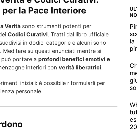
per la Pace Interiore
UL
NO
Pi
a Verità
sono strumenti potenti per
sc
dei
Codici Curativi
. Tratti dal libro ufficiale
la
uddivisi in dodici categorie e alcuni sono
pi
ci. Meditare su questi enunciati mentre si
i può portare a
profondi benefici emotivi e
Ch
 menzogne interiori con
verità liberatrici
.
me
gi
enti iniziali: è possibile riformularli per
so
erienza personale.
Wh
tu
es
rdono
2