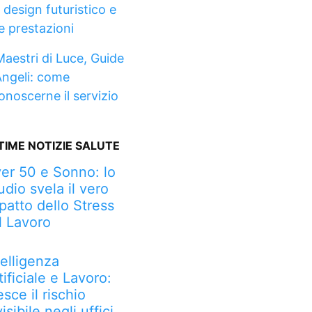
 design futuristico e
te prestazioni
Maestri di Luce, Guide
Angeli: come
conoscerne il servizio
TIME NOTIZIE SALUTE
er 50 e Sonno: lo
udio svela il vero
patto dello Stress
l Lavoro
telligenza
tificiale e Lavoro:
esce il rischio
visibile negli uffici