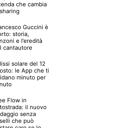
cenda che cambia
 sharing
ancesco Guccini è
rto: storia,
nzoni e l’eredità
l cantautore
lissi solare del 12
osto: le App che ti
idano minuto per
nuto
ee Flow in
tostrada: il nuovo
daggio senza
selli che può
stare caro se lo