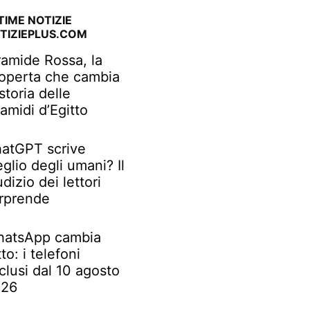
TIME NOTIZIE
TIZIEPLUS.COM
ramide Rossa, la
operta che cambia
 storia delle
ramidi d’Egitto
atGPT scrive
glio degli umani? Il
udizio dei lettori
rprende
atsApp cambia
tto: i telefoni
clusi dal 10 agosto
026