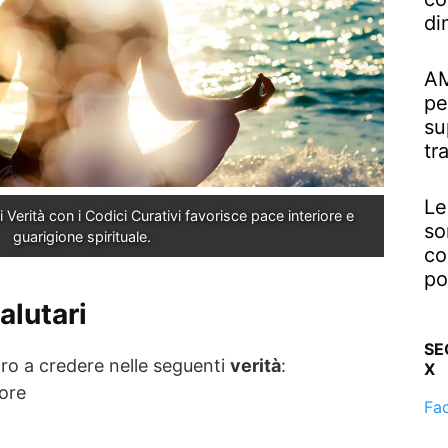
di
AM
pe
su
tr
Le
 Verità con i Codici Curativi favorisce pace interiore e 
so
guarigione spirituale.
co
po
lutari
SE
ro a credere nelle seguenti
verità
:
X
ore
Fa