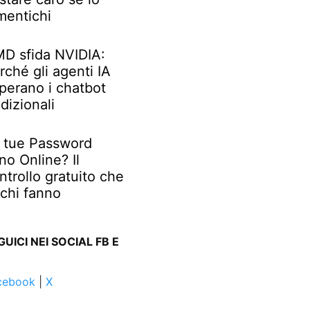
mentichi
D sfida NVIDIA:
rché gli agenti IA
perano i chatbot
adizionali
 tue Password
no Online? Il
ntrollo gratuito che
chi fanno
GUICI NEI SOCIAL FB E
cebook
|
X