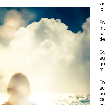
vi
lo
Fr
mo
ca
de
Ec
ag
gu
mi
Fr
au
pe
ca
co