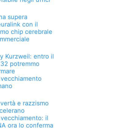
na supera
uralink con il
imo chip cerebrale
mmerciale
y Kurzweil: entro il
32 potremmo
rmare
invecchiamento
mano
vertà e razzismo
celerano
invecchiamento: il
A ora lo conferma