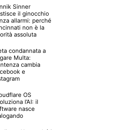
nnik Sinner
stisce il ginocchio
nza allarmi: perché
ncinnati non è la
iorità assoluta
ta condannata a
gare Multa:
ntenza cambia
cebook e
stagram
oudflare OS
oluziona l’AI: il
ftware nasce
alogando