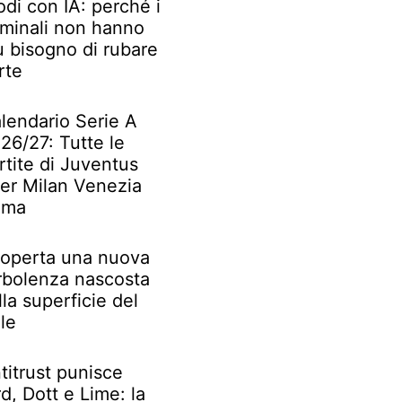
odi con IA: perché i
iminali non hanno
ù bisogno di rubare
rte
lendario Serie A
26/27: Tutte le
rtite di Juventus
ter Milan Venezia
oma
operta una nuova
rbolenza nascosta
lla superficie del
le
titrust punisce
rd, Dott e Lime: la