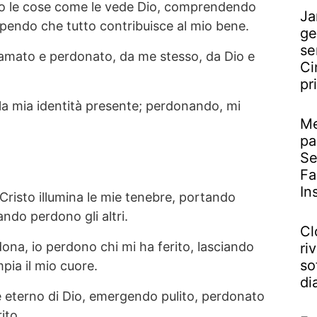
 le cose come le vede Dio, comprendendo
Ja
endo che tutto contribuisce al mio bene.
ge
se
amato e perdonato, da me stesso, da Dio e
Ci
pr
la mia identità presente; perdonando, mi
Me
pa
Se
Fa
In
 Cristo illumina le mie tenebre, portando
do perdono gli altri.
Cl
ona, io perdono chi mi ha ferito, lasciando
riv
so
pia il mio cuore.
di
 eterno di Dio, emergendo pulito, perdonato
ito.