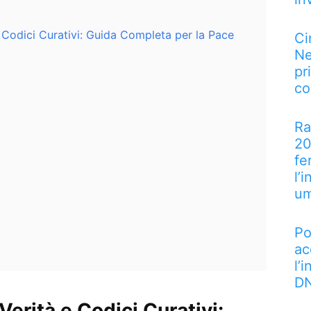
e Codici Curativi: Guida Completa per la Pace
Ci
Ne
pr
co
Ra
20
fe
l’
u
Po
ac
l’
DN
Verità e Codici Curativi: