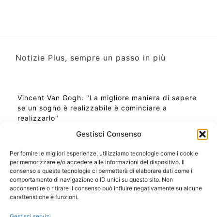
Notizie Plus, sempre un passo in più
Vincent Van Gogh: "La migliore maniera di sapere
se un sogno è realizzabile è cominciare a
realizzarlo"
Gestisci Consenso
Per fornire le migliori esperienze, utilizziamo tecnologie come i cookie
per memorizzare e/o accedere alle informazioni del dispositivo. Il
Ora Esatta in Italia in questo momento
consenso a queste tecnologie ci permetterà di elaborare dati come il
Ti Senti Strano Ultimamente? Potrebbe Essere per
comportamento di navigazione o ID unici su questo sito. Non
la Risonanza di Schumann
acconsentire o ritirare il consenso può influire negativamente su alcune
Come Sapere Se Stai Ascendendo alla Quinta
caratteristiche e funzioni.
Dimensione
Gestisci servizi