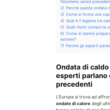
fenomeno senza preceden
2)
Perché questa ondata di
3)
Come si forma una cupo
4)
Qual è il legame tra ca
5)
Quali rischi comporta u
6)
Come si stanno preparan
estremi?
7)
Perché gli esperti parla
Ondata di caldo 
esperti parlano
precedenti
L’Europa si trova ad affro
ondate di calore
degli ult