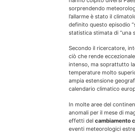
hanno colpito diversi Pae
sorprendendo meteorologi, 
l’allarme è stato il clima
definito questo episodio “
statistica stimata di “una s
Secondo il ricercatore, in
ciò che rende eccezional
intenso, ma soprattutto la
temperature molto superio
ampia estensione geografi
calendario climatico euro
In molte aree del continen
anomali per il mese di ma
effetti del
cambiamento c
eventi meteorologici estr