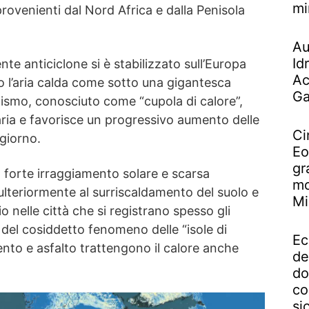
mi
rovenienti dal Nord Africa e dalla Penisola
Au
Id
e anticiclone si è stabilizzato sull’Europa
Ac
o l’aria calda come sotto una gigantesca
Ga
mo, conosciuto come “cupola di calore”,
’aria e favorisce un progressivo aumento delle
Ci
giorno.
Eo
gr
i, forte irraggiamento solare e scarsa
mo
ulteriormente al surriscaldamento del suolo e
Mi
o nelle città che si registrano spesso gli
a del cosiddetto fenomeno delle “isole di
Ec
nto e asfalto trattengono il calore anche
de
do
co
si