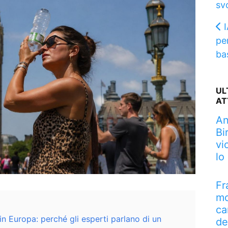
svo
I
pe
ba
UL
AT
An
Bi
vi
lo
Fr
mo
ca
n Europa: perché gli esperti parlano di un
de