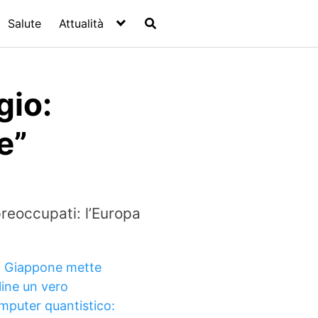
Salute
Attualità
gio:
e”
preoccupati: l’Europa
Il Giappone mette
line un vero
mputer quantistico: