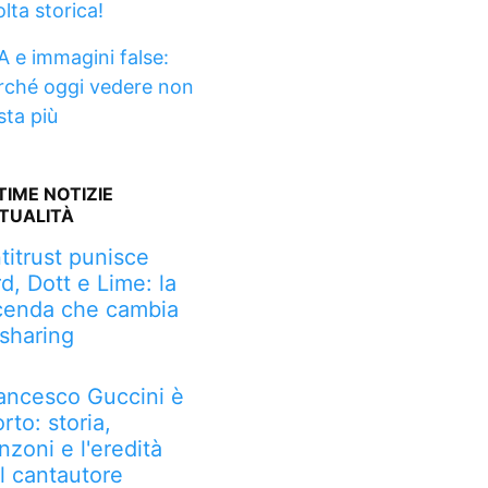
lta storica!
A e immagini false:
rché oggi vedere non
sta più
TIME NOTIZIE
TUALITÀ
titrust punisce
rd, Dott e Lime: la
cenda che cambia
 sharing
ancesco Guccini è
rto: storia,
nzoni e l'eredità
l cantautore