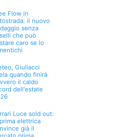
ee Flow in
tostrada: il nuovo
daggio senza
selli che può
stare caro se lo
mentichi
teo, Giuliacci
ela quando finirà
vvero il caldo
cord dell'estate
026
rrari Luce sold out:
 prima elettrica
nvince già il
rcato prima