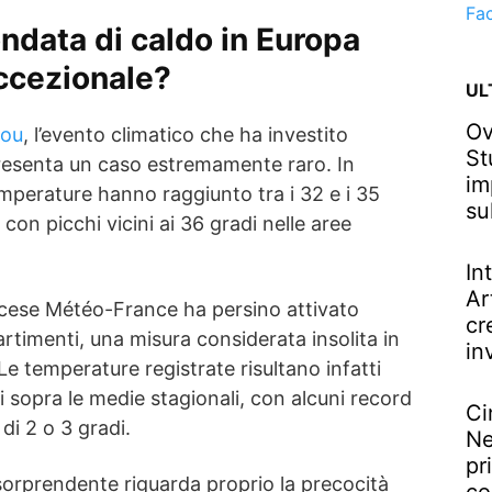
Fa
ndata di caldo in Europa
eccezionale?
UL
Ov
sou
, l’evento climatico che ha investito
St
resenta un caso estremamente raro. In
im
mperature hanno raggiunto tra i 32 e i 35
su
con picchi vicini ai 36 gradi nelle aree
In
Ar
ncese Météo-France ha persino attivato
cr
partimenti, una misura considerata insolita in
in
Le temperature registrate risultano infatti
 sopra le medie stagionali, con alcuni record
Ci
 di 2 o 3 gradi.
Ne
pr
ù sorprendente riguarda proprio la precocità