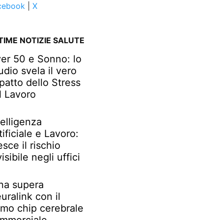
cebook
|
X
TIME NOTIZIE SALUTE
er 50 e Sonno: lo
udio svela il vero
patto dello Stress
l Lavoro
telligenza
tificiale e Lavoro:
esce il rischio
visibile negli uffici
na supera
uralink con il
imo chip cerebrale