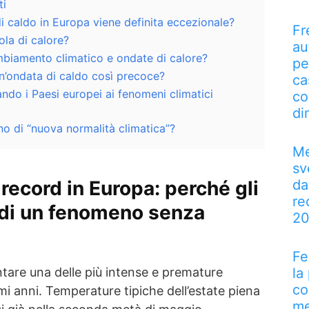
ti
 caldo in Europa viene definita eccezionale?
Fr
la di calore?
au
mbiamento climatico e ondate di calore?
pe
n’ondata di caldo così precoce?
ca
do i Paesi europei ai fenomeni climatici
co
di
no di “nuova normalità climatica”?
Me
sv
da
record in Europa: perché gli
re
 di un fenomeno senza
2
Fe
la
ntare una delle più intense e premature
co
imi anni. Temperature tipiche dell’estate piena
me