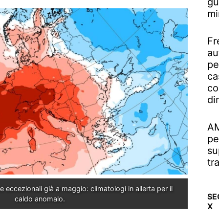
gu
mi
Fr
au
pe
ca
co
di
AM
pe
su
tr
eccezionali già a maggio: climatologi in allerta per il 
SE
caldo anomalo.
X