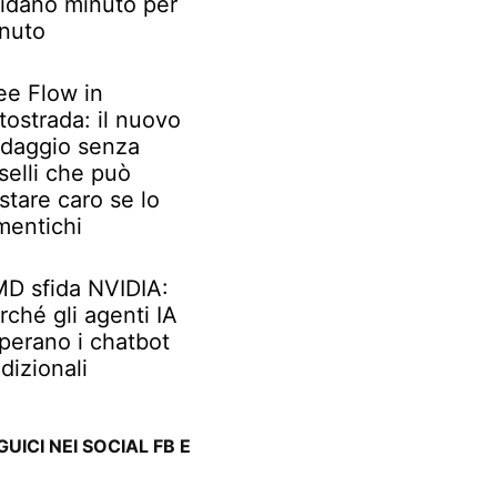
idano minuto per
nuto
ee Flow in
tostrada: il nuovo
daggio senza
selli che può
stare caro se lo
mentichi
D sfida NVIDIA:
rché gli agenti IA
perano i chatbot
adizionali
GUICI NEI SOCIAL FB E