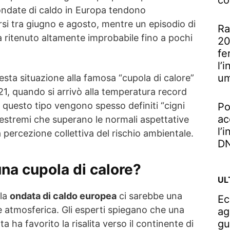
co
ondate di caldo in Europa tendono
i tra giugno e agosto, mentre un episodio di
Ra
a ritenuto altamente improbabile fino a pochi
20
fe
l’
u
ta situazione alla famosa “cupola di calore”
21, quando si arrivò alla temperatura record
 questo tipo vengono spesso definiti “cigni
Po
ac
ti estremi che superano le normali aspettative
l’
a percezione collettiva del rischio ambientale.
DN
na cupola di calore?
UL
ala
ondata di caldo europea
ci sarebbe una
Ec
e atmosferica. Gli esperti spiegano che una
ag
gu
 ha favorito la risalita verso il continente di