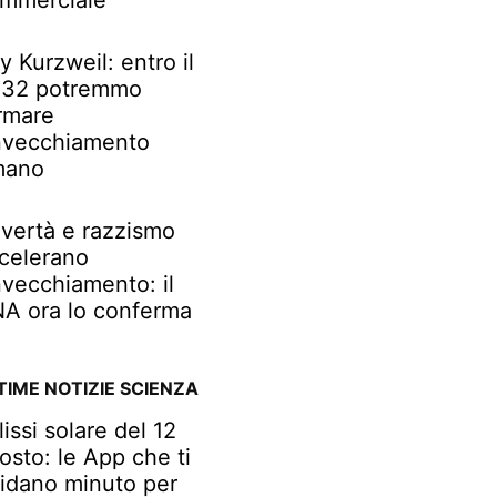
mmerciale
y Kurzweil: entro il
32 potremmo
rmare
invecchiamento
mano
vertà e razzismo
celerano
invecchiamento: il
A ora lo conferma
TIME NOTIZIE SCIENZA
lissi solare del 12
osto: le App che ti
idano minuto per