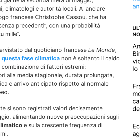
si già nella seconda metà di maggio,
an
climatologi e autorità locali. A lanciare
tologo francese Christophe Cassou, che ha
senza precedenti”, con una probabilità
UL
u mille”.
NO
An
tervistato dal quotidiano francese
Le Monde
,
Bi
e
questa fase climatica
non è soltanto il caldo
vi
 combinazione di fattori estremi:
lo
ri alla media stagionale, durata prolungata,
ca e arrivo anticipato rispetto al normale
Fr
peo.
mo
ca
de
te si sono registrati valori decisamente
ggio, alimentando nuove preoccupazioni sugli
limatico
e sulla crescente frequenza di
Ec
ag
emi.