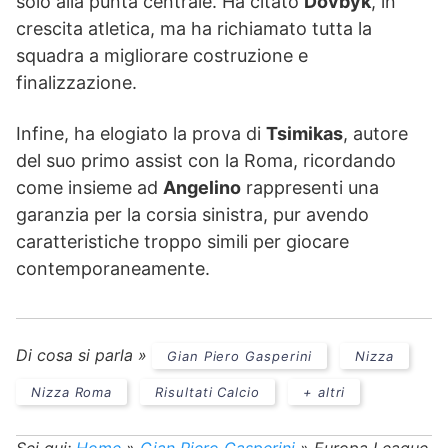
solo alla punta centrale. Ha citato
Dovbyk
, in
crescita atletica, ma ha richiamato tutta la
squadra a migliorare costruzione e
finalizzazione.
Infine, ha elogiato la prova di
Tsimikas
, autore
del suo primo assist con la Roma, ricordando
come insieme ad
Angelino
rappresenti una
garanzia per la corsia sinistra, pur avendo
caratteristiche troppo simili per giocare
contemporaneamente.
Di cosa si parla »
Gian Piero Gasperini
Nizza
Nizza Roma
Risultati Calcio
+ altri
Sei qui:
Home
»
Gian Piero Gasperini
»
Europa League,