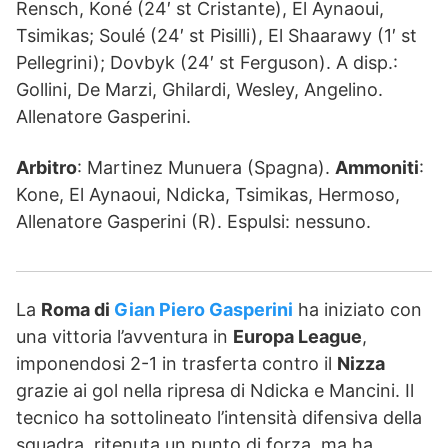
Rensch, Koné (24′ st Cristante), El Aynaoui,
Tsimikas; Soulé (24′ st Pisilli), El Shaarawy (1′ st
Pellegrini); Dovbyk (24′ st Ferguson). A disp.:
Gollini, De Marzi, Ghilardi, Wesley, Angelino.
Allenatore Gasperini.
Arbitro
: Martinez Munuera (Spagna).
Ammoniti
:
Kone, El Aynaoui, Ndicka, Tsimikas, Hermoso,
Allenatore Gasperini (R). Espulsi: nessuno.
La
Roma di
Gian Piero Gasperini
ha iniziato con
una vittoria l’avventura in
Europa League
,
imponendosi 2-1 in trasferta contro il
Nizza
grazie ai gol nella ripresa di Ndicka e Mancini. Il
tecnico ha sottolineato l’intensità difensiva della
squadra, ritenuta un punto di forza, ma ha