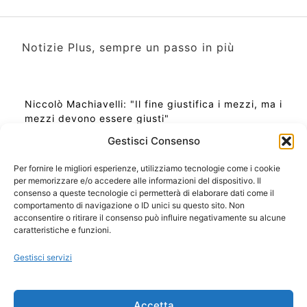
Notizie Plus, sempre un passo in più
Niccolò Machiavelli: "Il fine giustifica i mezzi, ma i
mezzi devono essere giusti"
Gestisci Consenso
Per fornire le migliori esperienze, utilizziamo tecnologie come i cookie
per memorizzare e/o accedere alle informazioni del dispositivo. Il
Ora Esatta in Italia in questo momento
consenso a queste tecnologie ci permetterà di elaborare dati come il
Ti Senti Strano Ultimamente? Potrebbe Essere per
comportamento di navigazione o ID unici su questo sito. Non
la Risonanza di Schumann
acconsentire o ritirare il consenso può influire negativamente su alcune
Come Sapere Se Stai Ascendendo alla Quinta
caratteristiche e funzioni.
Dimensione
Gestisci servizi
Copyright 2026 NotiziePlus.com
Accetta