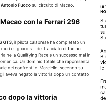
o
Antonio Fuoco
sul circuito di Macao.
UL
NO
Sc
Macao con la Ferrari 296
tu
su
So
96 GT3
, il pilota calabrese ha completato un
uri e i guard rail del tracciato cittadino
An
toria nella Qualifying Race e un successo mai in
Bi
 domenica. Un dominio totale che rappresenta
vi
lo
ale nei confronti di Marciello, secondo su
li aveva negato la vittoria dopo un contatto
Fr
mo
ca
co dopo la vittoria
de