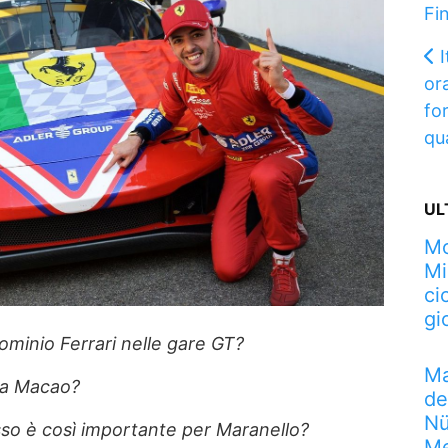
Fi
I
ora
fo
qu
UL
Mo
Mi
ci
gi
dominio Ferrari nelle gare GT?
Ma
 a Macao?
de
Nü
so è così importante per Maranello?
Me