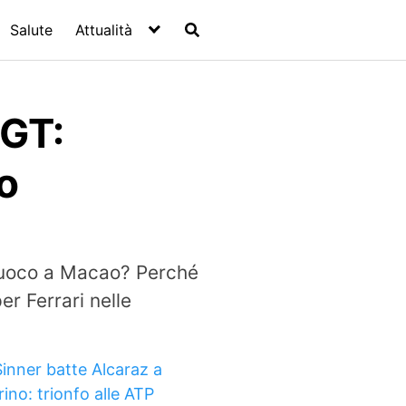
Salute
Attualità
 GT:
o
 Fuoco a Macao? Perché
r Ferrari nelle
Sinner batte Alcaraz a
rino: trionfo alle ATP