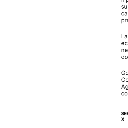
su
ca
pr
La
ec
ne
do
Go
Co
Ag
co
SE
X