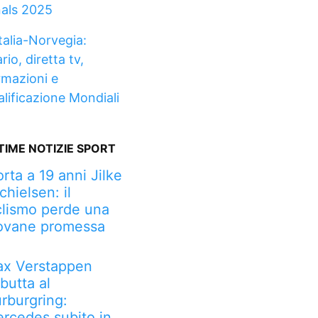
nals 2025
talia-Norvegia:
rio, diretta tv,
rmazioni e
alificazione Mondiali
TIME NOTIZIE SPORT
rta a 19 anni Jilke
chielsen: il
clismo perde una
ovane promessa
x Verstappen
butta al
rburgring:
rcedes subito in