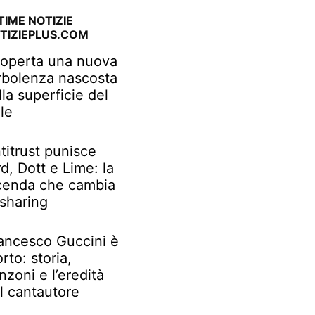
TIME NOTIZIE
TIZIEPLUS.COM
operta una nuova
rbolenza nascosta
lla superficie del
le
titrust punisce
rd, Dott e Lime: la
cenda che cambia
 sharing
ancesco Guccini è
rto: storia,
nzoni e l’eredità
l cantautore