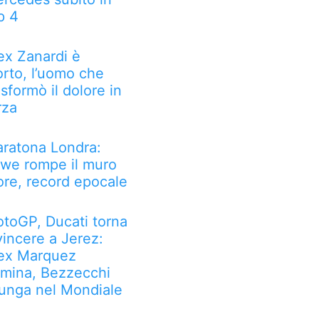
p 4
ex Zanardi è
rto, l’uomo che
asformò il dolore in
rza
ratona Londra:
we rompe il muro
ore, record epocale
toGP, Ducati torna
vincere a Jerez:
ex Marquez
mina, Bezzecchi
lunga nel Mondiale