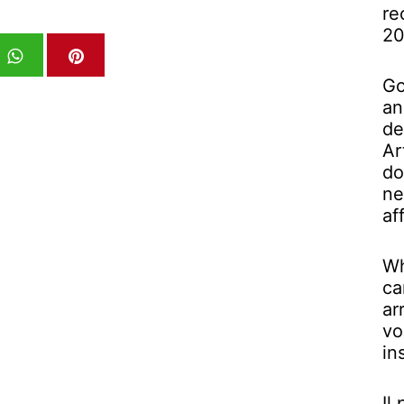
re
2
Go
an
de
Ar
do
ne
af
Wh
ca
ar
vo
in
Il