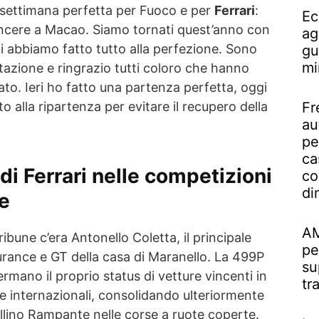
a settimana perfetta per Fuoco e per
Ferrari
:
Ec
incere a Macao. Siamo tornati quest’anno con
ag
i abbiamo fatto tutto alla perfezione. Sono
gu
mi
tazione e ringrazio tutti coloro che hanno
tato. Ieri ho fatto una partenza perfetta, oggi
Fr
o alla ripartenza per evitare il recupero della
au
pe
ca
 di Ferrari nelle competizioni
co
di
e
AM
tribune c’era Antonello Coletta, il principale
pe
urance e GT della casa di Maranello. La 499P
su
rmano il proprio status di vetture vincenti in
tr
e internazionali, consolidando ulteriormente
llino Rampante nelle corse a ruote coperte.