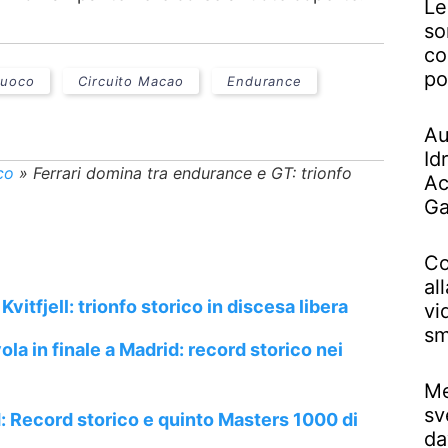
Le
so
co
po
Fuoco
Circuito Macao
Endurance
Au
Id
co
»
Ferrari domina tra endurance e GT: trionfo
Ac
Ga
Co
al
vitfjell: trionfo storico in discesa libera
vi
sm
ola in finale a Madrid: record storico nei
Me
sv
 Record storico e quinto Masters 1000 di
da