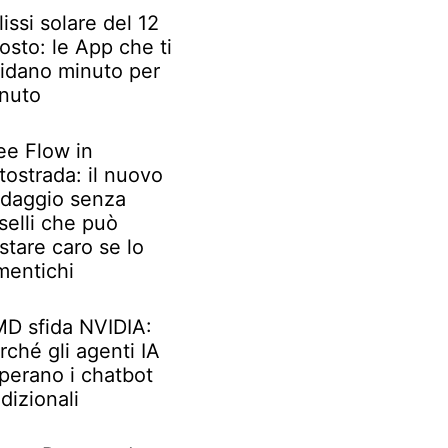
lissi solare del 12
osto: le App che ti
idano minuto per
nuto
ee Flow in
tostrada: il nuovo
daggio senza
selli che può
stare caro se lo
mentichi
D sfida NVIDIA:
rché gli agenti IA
perano i chatbot
adizionali