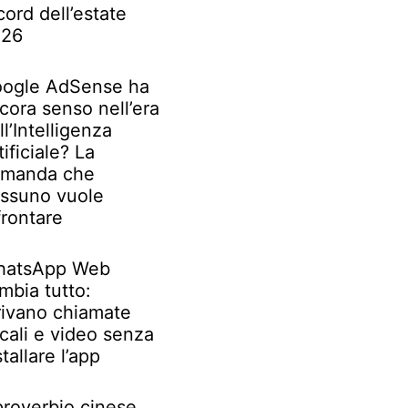
cord dell’estate
026
ogle AdSense ha
cora senso nell’era
ll’Intelligenza
tificiale? La
manda che
ssuno vuole
frontare
atsApp Web
mbia tutto:
rivano chiamate
cali e video senza
stallare l’app
 proverbio cinese