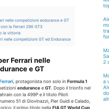
to
Al
ri nelle competizioni endurance e GT
mo
con la Ferrari 296 GT3
tr
 la vittoria
fo
rari nelle competizioni GT ed Endurance
Ma
Sa
er Ferrari nelle
2 
ndurance e GT
Mo
a 
Ferrari
, protagonista non solo in
Formula 1
Al
petizioni
endurance
e
GT
. Dopo il trionfo nel
do
hrain con la 499P e il titolo Piloti
al
numero 51 di Giovinazzi, Pier Guidi e Calado,
orico: il primo titolo nella
FIA GT World Cup