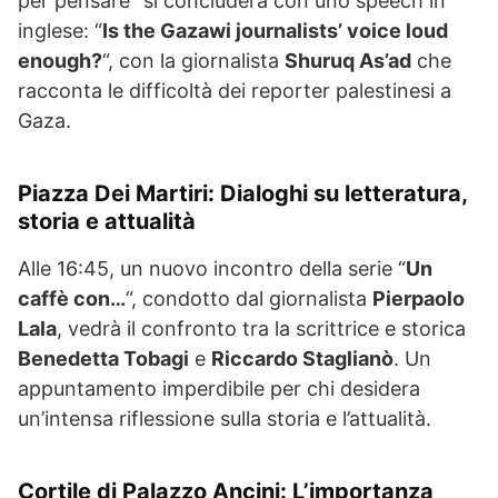
per pensare” si concluderà con uno speech in
inglese: “
Is the Gazawi journalists’ voice loud
enough?
“, con la giornalista
Shuruq As’ad
che
racconta le difficoltà dei reporter palestinesi a
Gaza.
Piazza Dei Martiri: Dialoghi su letteratura,
storia e attualità
Alle 16:45, un nuovo incontro della serie “
Un
caffè con…
“, condotto dal giornalista
Pierpaolo
Lala
, vedrà il confronto tra la scrittrice e storica
Benedetta Tobagi
e
Riccardo Staglianò
. Un
appuntamento imperdibile per chi desidera
un’intensa riflessione sulla storia e l’attualità.
Cortile di Palazzo Ancini: L’importanza