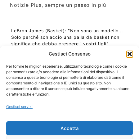
Notizie Plus, sempre un passo in più
LeBron James (Basket): "Non sono un modello...
Solo perché schiaccio una palla da basket non
significa che debba crescere i vostri figli"
Gestisci Consenso
Per fornire le migliori esperienze, utilizziamo tecnologie come i cookie
per memorizzare e/o accedere alle informazioni del dispositivo. Il
Ora Esatta in Italia in questo momento
consenso a queste tecnologie ci permetterà di elaborare dati come il
Ti Senti Strano Ultimamente? Potrebbe Essere per
comportamento di navigazione o ID unici su questo sito. Non
la Risonanza di Schumann
acconsentire o ritirare il consenso può influire negativamente su alcune
Come Sapere Se Stai Ascendendo alla Quinta
caratteristiche e funzioni.
Dimensione
Gestisci servizi
Copyright 2026 NotiziePlus.com
Accetta
Edizioni Web4Star