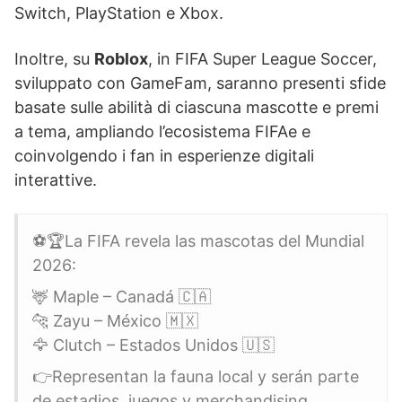
Switch, PlayStation e Xbox.
Inoltre, su
Roblox
, in FIFA Super League Soccer,
sviluppato con GameFam, saranno presenti sfide
basate sulle abilità di ciascuna mascotte e premi
a tema, ampliando l’ecosistema FIFAe e
coinvolgendo i fan in esperienze digitali
interattive.
⚽️🏆La FIFA revela las mascotas del Mundial
2026:
🦌 Maple – Canadá 🇨🇦
🐆 Zayu – México 🇲🇽
🦅 Clutch – Estados Unidos 🇺🇸
👉Representan la fauna local y serán parte
de estadios, juegos y merchandising.