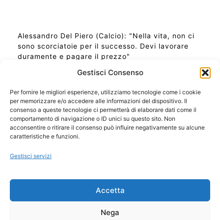
Alessandro Del Piero (Calcio): "Nella vita, non ci
sono scorciatoie per il successo. Devi lavorare
duramente e pagare il prezzo"
Gestisci Consenso
Per fornire le migliori esperienze, utilizziamo tecnologie come i cookie
per memorizzare e/o accedere alle informazioni del dispositivo. Il
Ora Esatta in Italia in questo momento
consenso a queste tecnologie ci permetterà di elaborare dati come il
Ti Senti Strano Ultimamente? Potrebbe Essere per
comportamento di navigazione o ID unici su questo sito. Non
la Risonanza di Schumann
acconsentire o ritirare il consenso può influire negativamente su alcune
Come Sapere Se Stai Ascendendo alla Quinta
caratteristiche e funzioni.
Dimensione
Gestisci servizi
Copyright 2026 NotiziePlus.com
Accetta
Edizioni Web4Star
Chi Siamo: Redazione
Nega
📰 Contenuto Umano Verificato