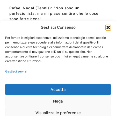
Rafael Nadal (Tennis): "Non sono un
perfezionista, ma mi piace sentire che le cose
sono fatte bene"
Gestisci Consenso
Per fornire le migliori esperienze, utilizziamo tecnologie come i cookie
per memorizzare e/o accedere alle informazioni del dispositivo. Il
Ora Esatta in Italia in questo momento
consenso a queste tecnologie ci permetterà di elaborare dati come il
Ti Senti Strano Ultimamente? Potrebbe Essere per
comportamento di navigazione o ID unici su questo sito. Non
la Risonanza di Schumann
acconsentire o ritirare il consenso può influire negativamente su alcune
Come Sapere Se Stai Ascendendo alla Quinta
caratteristiche e funzioni.
Dimensione
Gestisci servizi
Copyright 2026 NotiziePlus.com
Accetta
Edizioni Web4Star
Chi Siamo: Redazione
Nega
📰 Contenuto Umano Verificato
Privacy Coockie
-
Pubblicità
Visualizza le preferenze
Sitemap
-
Feed