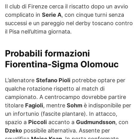
Il club di Firenze cerca il riscatto dopo un avvio
complicato in
Serie A
, con cinque turni senza
successi e un pareggio nel derby toscano contro
il Pisa nell’ultima giornata.
Probabili formazioni
Fiorentina-Sigma Olomouc
L’allenatore
Stefano Pioli
potrebbe optare per
qualche rotazione rispetto al match di
campionato. A centrocampo dovrebbe partire
titolare
Fagioli
, mentre
Sohm
è indisponibile per
un infortunio (fascite plantare). In attacco,
spazio a
Piccoli
accanto a
Gudmundsson
, con
Dzeko
possibile alternativa. Assente per
squalifica
Moise Kean
. In porta confermato