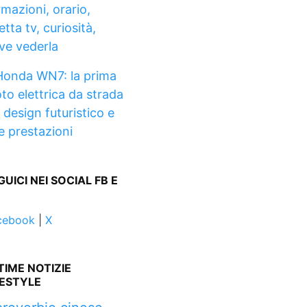
rmazioni, orario,
etta tv, curiosità,
ve vederla
Honda WN7: la prima
to elettrica da strada
 design futuristico e
te prestazioni
GUICI NEI SOCIAL FB E
cebook
|
X
TIME NOTIZIE
FESTYLE