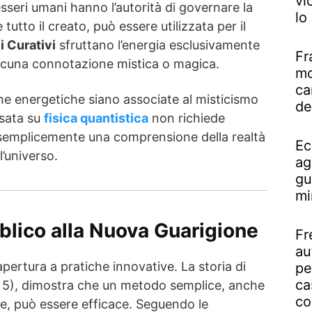
vi
sseri umani hanno l’autorità di governare la
lo
tutto il creato, può essere utilizzata per il
i Curativi
sfruttano l’energia esclusivamente
Fr
alcuna connotazione mistica o magica.
mo
ca
e energetiche siano associate al misticismo
de
asata su
fisica quantistica
non richiede
semplicemente una comprensione della realtà
Ec
l’universo.
ag
gu
mi
blico alla Nuova Guarigione
Fr
au
apertura a pratiche innovative. La storia di
pe
ca
e 5), dimostra che un metodo semplice, anche
co
ve, può essere efficace. Seguendo le