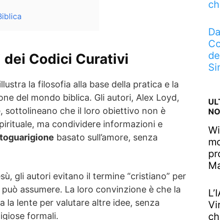
ch
iblica
Da
Co
de
i dei Codici Curativi
Si
illustra la filosofia alla base della pratica e la
one del mondo biblica. Gli autori, Alex Loyd,
UL
sottolineano che il loro obiettivo non è
NO
pirituale, ma condividere informazioni e
Wi
toguarigione
basato sull’amore, senza
mo
pr
M
, gli autori evitano il termine “cristiano” per
che può assumere. La loro convinzione è che la
L’
fra la lente per valutare altre idee, senza
Vi
igiose formali.
ch