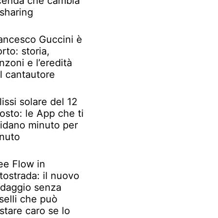
cenda che cambia
 sharing
ancesco Guccini è
rto: storia,
nzoni e l’eredità
l cantautore
lissi solare del 12
osto: le App che ti
idano minuto per
nuto
ee Flow in
tostrada: il nuovo
daggio senza
selli che può
stare caro se lo