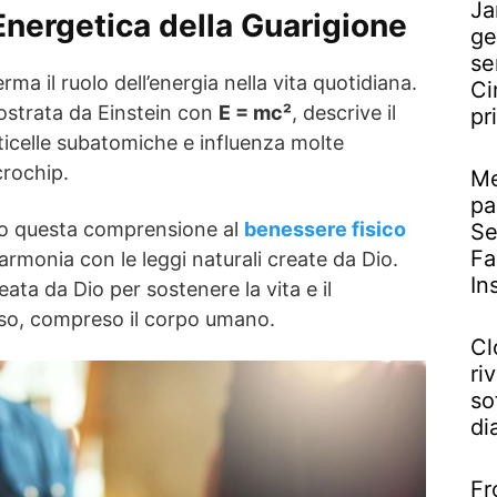
Ja
nergetica della Guarigione
ge
se
a il ruolo dell’energia nella vita quotidiana.
Ci
ostrata da Einstein con
E = mc²
, descrive il
pr
icelle subatomiche e influenza molte
crochip.
Me
pa
o questa comprensione al
benessere fisico
Se
Fa
 armonia con le leggi naturali create da Dio.
In
eata da Dio per sostenere la vita e il
rso, compreso il corpo umano.
Cl
riv
so
di
Fr