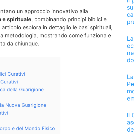
Il
su
ntano un approccio innovativo alla
ca
 e spirituale
, combinando principi biblici e
pr
articolo esplora in dettaglio le basi spirituali,
ella metodologia, mostrando come funziona e
La
ta da chiunque.
ec
ne
do
ici Curativi
La
Curativi
Pe
ca della Guarigione
mo
em
lla Nuova Guarigione
tivi
Il
as
Corpo e del Mondo Fisico
de