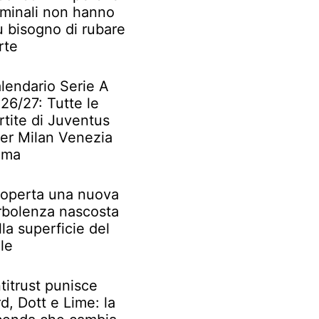
iminali non hanno
ù bisogno di rubare
rte
lendario Serie A
26/27: Tutte le
rtite di Juventus
ter Milan Venezia
oma
operta una nuova
rbolenza nascosta
lla superficie del
le
titrust punisce
rd, Dott e Lime: la