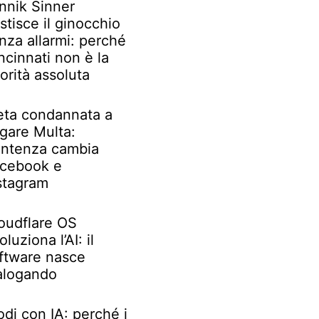
nnik Sinner
stisce il ginocchio
nza allarmi: perché
ncinnati non è la
iorità assoluta
ta condannata a
gare Multa:
ntenza cambia
cebook e
stagram
oudflare OS
oluziona l’AI: il
ftware nasce
alogando
odi con IA: perché i