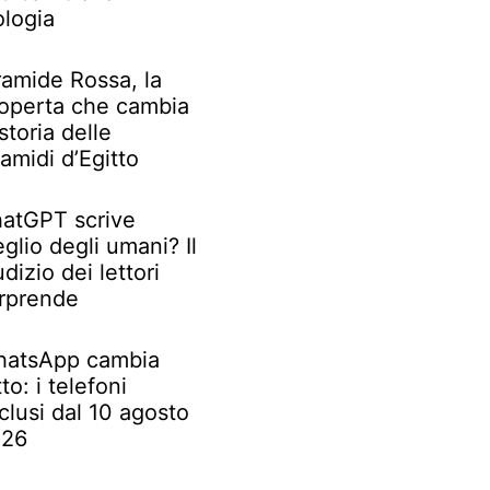
ologia
ramide Rossa, la
operta che cambia
 storia delle
ramidi d’Egitto
atGPT scrive
glio degli umani? Il
udizio dei lettori
rprende
atsApp cambia
tto: i telefoni
clusi dal 10 agosto
026