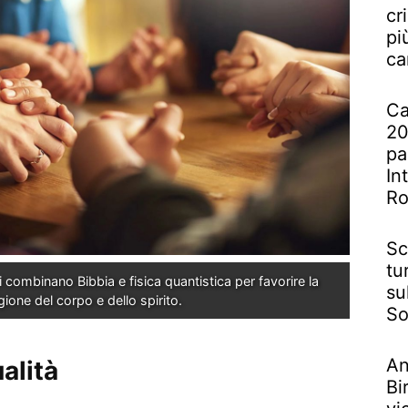
cr
pi
ca
Ca
20
pa
In
R
Sc
tu
 combinano Bibbia e fisica quantistica per favorire la 
su
gione del corpo e dello spirito.
So
An
alità
Bi