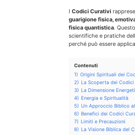
I
Codici Curativi
rapprese
guarigione fisica, emotiva
fisica quantistica
. Questo 
scientifiche e pratiche d
perché può essere applica
Contenuti
1)
Origini Spirituali dei Cod
2)
La Scoperta dei Codici 
3)
La Dimensione Energeti
4)
Energia e Spiritualità
5)
Un Approccio Biblico a
6)
Benefici dei Codici Cura
7)
Limiti e Precauzioni
8)
La Visione Biblica del 