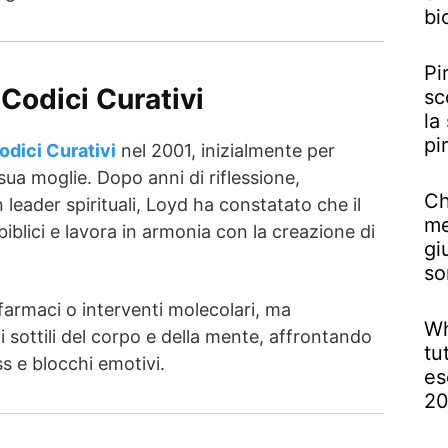
bi
Pi
Codici Curativi
sc
la
pi
odici Curativi
nel 2001, inizialmente per
sua moglie. Dopo anni di riflessione,
Ch
leader spirituali, Loyd ha constatato che il
me
biblici e lavora in armonia con la creazione di
gi
so
farmaci o interventi molecolari, ma
Wh
lli sottili del corpo e della mente, affrontando
tu
ss e blocchi emotivi.
es
2