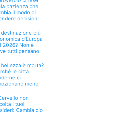
 proverbio cinese
lla pazienza che
mbia il modo di
endere decisioni
 destinazione più
onomica d'Europa
l 2026? Non è
ve tutti pensano
 bellezza è morta?
rché le città
derne ci
ozionano meno
 Cervello non
colta i tuoi
sideri: Cambia ciò