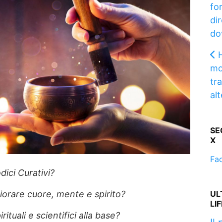
fo
dir
do
mo
tra
al
SE
X
Fa
ici Curativi?
orare cuore, mente e spirito?
UL
LI
irituali e scientifici alla base?