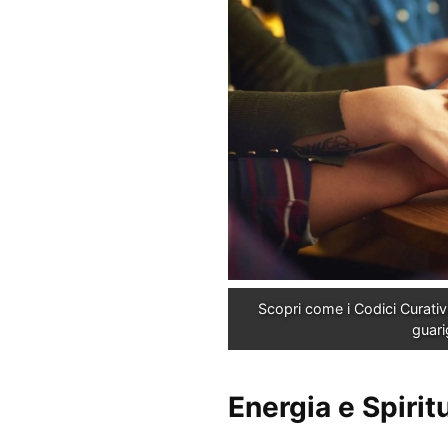
Scopri come i Codici Curativi
guari
Energia e Spiritu