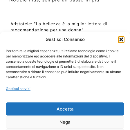
Aristotele: "La bellezza è la miglior lettera di
raccomandazione per una donna"
Gestisci Consenso
Per fornire le migliori esperienze, utilizziamo tecnologie come i cookie
per memorizzare e/o accedere alle informazioni del dispositivo. Il
Ora Esatta in Italia in questo momento
consenso a queste tecnologie ci permetterà di elaborare dati come il
Ti Senti Strano Ultimamente? Potrebbe Essere per
comportamento di navigazione o ID unici su questo sito. Non
la Risonanza di Schumann
acconsentire o ritirare il consenso può influire negativamente su alcune
Come Sapere Se Stai Ascendendo alla Quinta
caratteristiche e funzioni.
Dimensione
Gestisci servizi
Copyright 2026 NotiziePlus.com
Accetta
Edizioni Web4Star
Chi Siamo: Redazione
Nega
📰 Contenuto Umano Verificato