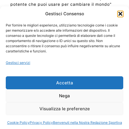
potente che puoi usare per cambiare il mondo"
Gestisci Consenso
Per fornire le migliori esperienze, utilizziamo tecnologie come i cookie
per memorizzare e/o accedere alle informazioni del dispositivo. Il
Ora Esatta in Italia in questo momento
consenso a queste tecnologie ci permetterà di elaborare dati come il
Ti Senti Strano Ultimamente? Potrebbe Essere per
comportamento di navigazione o ID unici su questo sito. Non
la Risonanza di Schumann
acconsentire o ritirare il consenso può influire negativamente su alcune
Come Sapere Se Stai Ascendendo alla Quinta
caratteristiche e funzioni.
Dimensione
Gestisci servizi
Copyright 2026 NotiziePlus.com
Accetta
Edizioni Web4Star
Chi Siamo: Redazione
Nega
📰 Contenuto Umano Verificato
Privacy Coockie
-
Pubblicità
Visualizza le preferenze
Sitemap
-
Feed
Cookie Policy
Privacy Policy
Benvenuti nella Nostra Redazione Sportiva