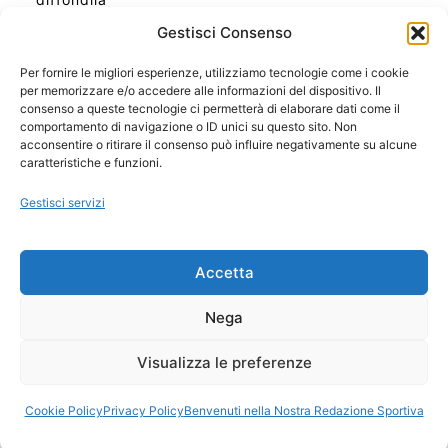
Gestisci Consenso
Per fornire le migliori esperienze, utilizziamo tecnologie come i cookie
per memorizzare e/o accedere alle informazioni del dispositivo. Il
Ora Esatta in Italia in questo momento
consenso a queste tecnologie ci permetterà di elaborare dati come il
Ti Senti Strano Ultimamente? Potrebbe Essere per
comportamento di navigazione o ID unici su questo sito. Non
la Risonanza di Schumann
acconsentire o ritirare il consenso può influire negativamente su alcune
Come Sapere Se Stai Ascendendo alla Quinta
caratteristiche e funzioni.
Dimensione
Gestisci servizi
Copyright 2026 NotiziePlus.com
Accetta
Edizioni Web4Star
Chi Siamo: Redazione
Nega
📰 Contenuto Umano Verificato
Privacy Coockie
-
Pubblicità
Visualizza le preferenze
Sitemap
-
Feed
Cookie Policy
Privacy Policy
Benvenuti nella Nostra Redazione Sportiva